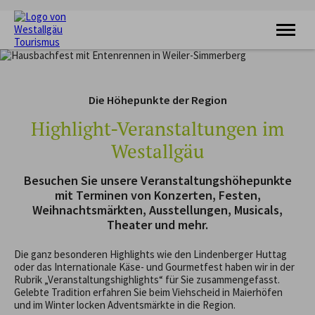
KRAFTQUELLE
RADFAHREN
Die Höhepunkte der Region
WANDERN
FERIENORTE
Highlight-Veranstaltungen im
UNTERKÜNFTE
Westallgäu
VERANSTALTUNGEN
SERVICE
Besuchen Sie unsere Veranstaltungshöhepunkte
mit Terminen von Konzerten, Festen,
Weihnachtsmärkten, Ausstellungen, Musicals,
Theater und mehr.
Die ganz besonderen Highlights wie den Lindenberger Huttag
oder das Internationale Käse- und Gourmetfest haben wir in der
Rubrik „Veranstaltungshighlights“ für Sie zusammengefasst.
Gelebte Tradition erfahren Sie beim Viehscheid in Maierhöfen
und im Winter locken Adventsmärkte in die Region.