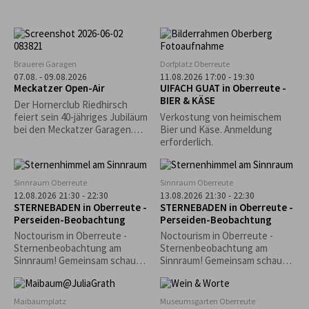
Brauerei Garagen
Dorfplatz Oberreute
07.08. - 09.08.2026
11.08.2026 17:00 - 19:30
Meckatzer Open-Air
UIFACH GUAT in Oberreute -
BIER & KÄSE
Der Hornerclub Riedhirsch
feiert sein 40-jähriges Jubiläum
Verkostung von heimischem
bei den Meckatzer Garagen.
Bier und Käse. Anmeldung
Freut euch auf ein
erforderlich.
abwechslungsreiches
Programm mit Musik, guter
Stimmung und reichhaltiger
Sinnraum Oberreute
Sinnraum Oberreute
Verpflegung.
12.08.2026 21:30 - 22:30
13.08.2026 21:30 - 22:30
STERNEBADEN in Oberreute -
STERNEBADEN in Oberreute -
Perseiden-Beobachtung
Perseiden-Beobachtung
Noctourism in Oberreute -
Noctourism in Oberreute -
Sternenbeobachtung am
Sternenbeobachtung am
Sinnraum! Gemeinsam schauen
Sinnraum! Gemeinsam schauen
wir in den Nachthimmel und
wir in den Nachthimmel und
entdecken die Schönheiten
entdecken die Schönheiten
des Nachthimmels.
des Nachthimmels.
Maibaumplatz
Museumsgarten Oberreute