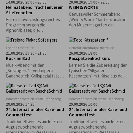
14.08.2026 20:00 - 23:00
20.08.2026 19:00 - 22:00
Heimatabend Trachtenverein
WEIN & WORTE
Stiefenhofen
Genussvoller Sommerabend:
Für ein abwechslungsreiches
„Wein & Worte“ lädt erstmals in
Programm sorgen die
den Museumsgarten ein
Alphornbläser, die
Kindergruppe und die aktiven
Plattler.
Freibad Oberreute
Generationenhaus Oberreute
21.08.2026 19:30 - 21:30
26.08.2026 18:00
Rock im Bad
Kässpatzenkochkurs
Musik-Abend mit den
Lernen Sie die Zubereitung der
„Sofatigers“ – verlängerter
typischen "Allgäuer
Badebetrieb. Grillspezialitäten
Kässpatzen" mit Käse aus den
und Cocktails vom
Westallgäuer Sennereien.
Freibadkiosk. Nur bei guter
Witterung.
Innenstadtbereich Stadt Lindenberg
Innenstadtbereich Stadt Lindenberg
28.08.2026 14:30
29.08.2026 10:00
24. Internationales Käse- und
24. Internationales Käse- und
Gourmetfest
Gourmetfest
Traditionell wird es am letzten
Traditionell wird es am letzten
Augustwochenende
Augustwochenende
international im Westallgäu,
international im Westallgäu,