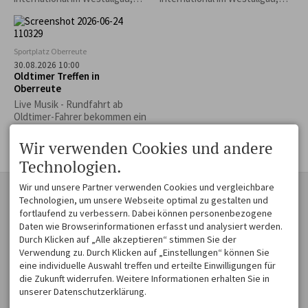
wenn sich Produzenten und
wenn sich Produzenten und
Hersteller feinster Käse- &
Hersteller feinster Käse- &
Gourmetwaren aus vielen
Gourmetwaren aus vielen
europäischen Ländern zur
europäischen Ländern zur
Sportplatz Oberreute
großen Gourmetmeile in
großen Gourmetmeile in
30.08.2026 10:00
Lindenberg einfinden.
Lindenberg einfinden.
Oldtimer Treffen in
Oberreute
Live Musik - Rundfahrt ab
Oldtimer-Fahrer bekommen ein
Freigetränk.
Wir verwenden Cookies und andere
Technologien.
Wir und unsere Partner verwenden Cookies und vergleichbare
KONTAKT
ZAUBER EINER
Technologien, um unsere Webseite optimal zu gestalten und
MOSAIKLANDSCHAFT
Westallgäu Tourismus e. V.
fortlaufend zu verbessern. Dabei können personenbezogene
Museumsplatz 1
Voralpenlandschaft voller
Daten wie Browserinformationen erfasst und analysiert werden.
88161 Lindenberg im Allgäu
Schönheit und Harmonie. Die
Durch Klicken auf „Alle akzeptieren“ stimmen Sie der
DEUTSCHLAND
Hügel sind sanft
Verwendung zu. Durch Klicken auf „Einstellungen“ können Sie
Tel.
+49 8382 270 431
geschwungen, die Täler
eine individuelle Auswahl treffen und erteilte Einwilligungen für
Fax +49 8382 270 774 31
lieblich und weit. Und am
die Zukunft widerrufen. Weitere Informationen erhalten Sie in
info@westallgaeu.de
Horizont bilden
unserer Datenschutzerklärung.
schneebedeckte Berge den
passenden Rahmen für ein