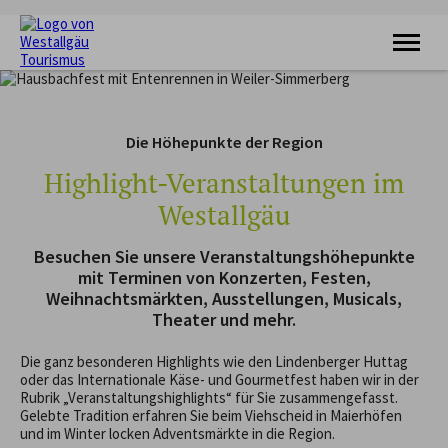
KRAFTQUELLE
RADFAHREN
Die Höhepunkte der Region
WANDERN
FERIENORTE
Highlight-Veranstaltungen im
UNTERKÜNFTE
Westallgäu
VERANSTALTUNGEN
SERVICE
Besuchen Sie unsere Veranstaltungshöhepunkte
mit Terminen von Konzerten, Festen,
Weihnachtsmärkten, Ausstellungen, Musicals,
Theater und mehr.
Die ganz besonderen Highlights wie den Lindenberger Huttag
oder das Internationale Käse- und Gourmetfest haben wir in der
Rubrik „Veranstaltungshighlights“ für Sie zusammengefasst.
Gelebte Tradition erfahren Sie beim Viehscheid in Maierhöfen
und im Winter locken Adventsmärkte in die Region.