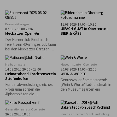
Brauerei Garagen
11.08.2026 17:00 - 19:30
UIFACH GUAT in Oberreute -
07.08. - 09.08.2026
Meckatzer Open-Air
BIER & KÄSE
Der Hornerclub Riedhirsch
feiert sein 40-jähriges Jubiläum
bei den Meckatzer Garagen.
Freut euch auf ein
abwechslungsreiches
Programm mit Musik, guter
Maibaumplatz
Museumsgarten Oberreute
Stimmung und reichhaltiger
14.08.2026 20:00 - 23:00
20.08.2026 19:00 - 22:00
Verpflegung.
Heimatabend Trachtenverein
WEIN & WORTE
Stiefenhofen
Genussvoller Sommerabend:
Für ein abwechslungsreiches
„Wein & Worte“ lädt erstmals in
Programm sorgen die
den Museumsgarten ein
Alphornbläser, die
Kindergruppe und die aktiven
Plattler.
Generationenhaus Oberreute
Innenstadtbereich Stadt Lindenberg
26.08.2026 18:00