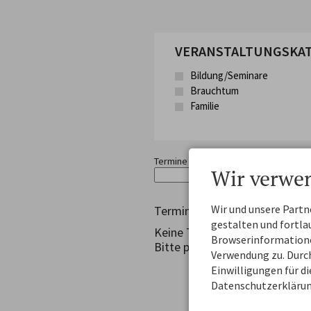
VERANSTALTUNGSKA
Bildung/Seminare
Brauchtum
Familie
Termine ab
Termine bis
Wir verwe
Wir und unsere Part
Termine gefunden
gestalten und fortl
Keine Treffer gefunden
Browserinformationen
Bitte passe deine Filter an, al
Verwendung zu. Durch
Einwilligungen für d
Datenschutzerklärun