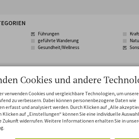
TEGORIEN
Führungen
Kraft
geführte Wanderung
Natu
Gesundheit/Wellness
Sons
Stichwort
nden Cookies und andere Technol
ner verwenden Cookies und vergleichbare Technologien, um unsere
aufend zu verbessern. Dabei können personenbezogene Daten wie
 erfasst und analysiert werden. Durch Klicken auf „Alle akzepti
ternativ kannst du
alle Filter zurücksetzen.
 Klicken auf „Einstellungen“ können Sie eine individuelle Auswahl 
ie Zukunft widerrufen. Weitere Informationen erhalten Sie in unser
g.