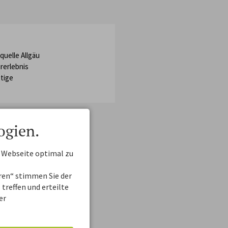
quelle Allgäu
rerlebnis
tige
ogien.
 Webseite optimal zu
eren“ stimmen Sie der
treffen und erteilte
er