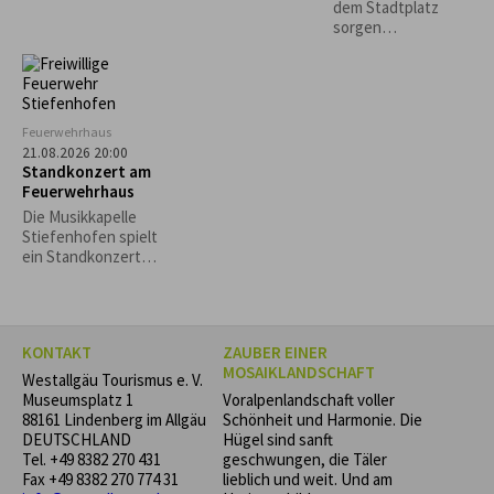
"Bährig Böhmisch"
Käs- und
dem Stadtplatz
Krautspätzle
sorgen
Lindenberger
Vereine für
Sitzgelegenheiten
und das leibliche
Wohl. *Die
Feuerwehrhaus
Veranstaltung
21.08.2026 20:00
findet nur bei
Standkonzert am
trockenem Wetter
Feuerwehrhaus
statt.*
Die Musikkapelle
Stiefenhofen spielt
ein Standkonzert
zugunsten der
Stiefenhofer
Feuerwehr! Freuen
Sie sich auf einen
KONTAKT
ZAUBER EINER
Abend voller Musik
MOSAIKLANDSCHAFT
und Gemeinschaft.
Westallgäu Tourismus e. V.
Museumsplatz 1
Voralpenlandschaft voller
88161 Lindenberg im Allgäu
Schönheit und Harmonie. Die
DEUTSCHLAND
Hügel sind sanft
Tel.
+49 8382 270 431
geschwungen, die Täler
Fax +49 8382 270 774 31
lieblich und weit. Und am