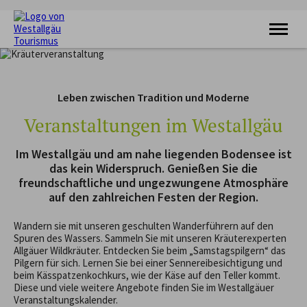
KRAFTQUELLE
RADFAHREN
Leben zwischen Tradition und Moderne
WANDERN
FERIENORTE
Veranstaltungen im Westallgäu
UNTERKÜNFTE
VERANSTALTUNGEN
Im Westallgäu und am nahe liegenden Bodensee ist
SERVICE
das kein Widerspruch. Genießen Sie die
freundschaftliche und ungezwungene Atmosphäre
auf den zahlreichen Festen der Region.
Wandern sie mit unseren geschulten Wanderführern auf den
Spuren des Wassers. Sammeln Sie mit unseren Kräuterexperten
Allgäuer Wildkräuter. Entdecken Sie beim „Samstagspilgern“ das
Pilgern für sich. Lernen Sie bei einer Sennereibesichtigung und
beim Kässpatzenkochkurs, wie der Käse auf den Teller kommt.
Diese und viele weitere Angebote finden Sie im Westallgäuer
Veranstaltungskalender.