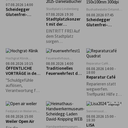
möglich.
07.08.2026 14:00
Scheidegger
Stadtplatz Lindenberg
Bushaltestelle Ortsmitte
Scheidegg
Glutenfrei-
07.08.2026 19:30
08.08.2026 07:45
Stadtplatzkonzer
Wochen:
Scheidegger
t mit der
Alpakawanderung
Glutenfrei-
Musikkapelle
mit Einkehr im
Wochen: „Rauf &
EINTRITT FREI Auf
Oberreitnau
Ellerhof
runter – immer
dem Stadtplatz
munter!“ Geführte
sorgen
Tour zum Pfänder
Lindenberger
Vereine für
Sitzgelegenheiten
Hochgrat Klinik
Feuerwehrhaus
und das leibliche
Stiefenhofen
Scheidegg
Reparatur Café
08.08.2026 10:15
08.08.2026 14:00
Wohl. *Die
Oberreute
ÖFFENTLICHE
Traditionelles
08.08.2026 14:00 -
Veranstaltung
18:00
VORTRÄGE in der
Feuerwehrfest der
Reparatur Café
findet nur bei
Hochgrat Klinik
Freiwilligen
"Schuldgefühle
trockenem Wetter
Feuerwehr
Reparieren statt
auflösen,
statt.*
Scheidegg
wegwerfen.
Verantwortung für
Treffpunkt Hilfe zur
mein Leben
Selbsthilfe.
übernehmen“ -
abgesagt
Bettina von
Nottbeck,
Festplatz in Weiler im
Sonnensaal
Allgäu
Stiefenhofen
Heilpraktikerin,
08.08.2026 15:00
08.08.2026 15:00 -
18:30
Weiler Open Air
Körperpsychothera
LISA
peutin
Handwerkermuseum
Für die