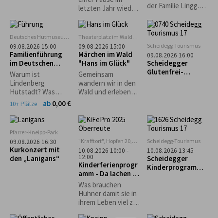
mit Frühstück im
der Familie Lingg.
letzten Jahr wieder
glutenfreien Café
Reichhaltiger
zu unserem
"Guni´s Panificio"
Mittagstisch. Kaffee
Waldfest ein und
und Kuchen.
freuen uns auf
Deutsches Hutmuseum,
Theaterplatz im Wald
Kinderspiele.
euren zahlreichen
Lindenberg
bei Grünenbach
Scheidegg-Tourismus
09.08.2026 15:00
09.08.2026 15:00
Hüpfburg
Besuch! Eure
Familienführung
Märchen im Wald
09.08.2026 16:00
Musikkapelle
im Deutschen
"Hans im Glück"
Scheidegger
Grünenbach
Hutmuseum
Glutenfrei-
Warum ist
Gemeinsam
Wochen: Geführte
Lindenberg
wandern wir in den
Genusswanderung
Hutstadt? Was
Wald und erleben
mit glutenfreier
haben denn
dort eine
ab
0,00 €
10+ Plätze
Einkehr
Pferdehändler
spannende
damit zu tun? Und
Geschichte der
wie entstehen
Gebrüder Grimm
Pfarrer-Kneipp-Park
Strohhüte? Warum
"Krafftort", Hopfen 20,
Scheidegg-Tourismus
09.08.2026 16:30
gibt es einen
88167 Stiefenhofen
Kurkonzert mit
10.08.2026 10:00 -
10.08.2026 13:45
Haifisch im
12:00
den „Lanigans“
Scheidegger
Museum?
Kinderferienprogr
Kinderprogramm:
amm - Da lachen ja
Familienwanderun
die Hühner
g durch den
Was brauchen
Walderlebnispfad
Hühner damit sie in
bei Möggers
ihrem Leben viel zu
lachen haben und