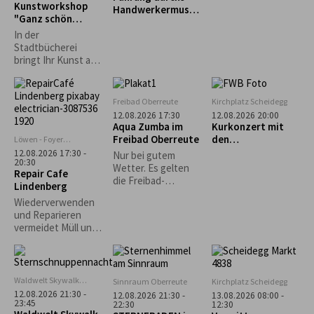
Kunstworkshop
Handwerkermuseu
n"
"Ganz schön
m „Heimathaus“
punktig-Yayoi
In der
Kusama"
Stadtbücherei
bringt Ihr Kunst auf
den Punkt: Unter
dem Motto „Ganz
schön punktig!“
Freibad Oberreute
Kirchplatz Scheidegg
bietet der
12.08.2026 17:30
12.08.2026 20:00
Workshop mit Gisela
Aqua Zumba im
Kurkonzert mit
Dobler die
Freibad Oberreute
den
Löwen - Foyer
Möglichkeit, in das
Lindenberg
„Fernwehböhmisc
12.08.2026 17:30 -
Nur bei gutem
Leben und fröhlich-
20:30
hen Stiefenhofen“
Wetter. Es gelten
Repair Cafe
bunte Werk der
die Freibad-
Lindenberg
japanischen
Eintrittspreise.
Künstlerin Yayoi
Wiederverwenden
Kusama
und Reparieren
einzutauchen. Mit
vermeidet Müll und
verschiedenen
schont wertvolle
Materialien lassen
Rohstoffe und
wir Punkte und
Ressourcen,
Farben tanzen.
welche ansonsten
Waldwelt Skywalk
Sinnraum Oberreute
Kirchplatz Scheidegg
für die Produktion
Allgäu, Scheidegg
12.08.2026 21:30 -
12.08.2026 21:30 -
13.08.2026 08:00 -
neuer Gegenstände
23:45
22:30
12:30