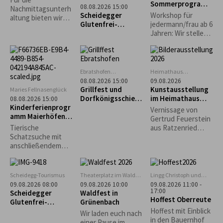
Sommerprogramm
„Heimathaus"
08.08.2026 15:00
Nachmittagsunterh
: Familienaktion
Scheidegg
Scheidegger
Workshop für
altung bieten wir
Glutenfrei-
jedermann/frau ab 6
dieses Jahr unter
Wochen: Führung
Jahren: Wir stellen
anderem ein
durchs
Kräuterpesto her
Bierpongturnier -
Handwerkermuseu
und backen
Kaffee & Kuchen -
m „Heimathaus“
Sonnenbrote...
Weinlaube -
Kinderprogramm -
Ebratshofen
Heimathaus
Vereinsheim
Zwirkenberg
uvm. an.
08.08.2026 15:00
09.08.2026
Grillfest und
Kunstausstellung
Maries Fellnasenglück
Dorfkönigsschieß
im Heimathaus
08.08.2026 15:00
Kinderferienprogr
en 2026 in
Gestratz-
Vernissage von
amm Maierhöfen:
Ebratshofen
Zwirkenberg
Gertrud Feuerstein
Tierische
Tierische
aus Ratzenried
Schatzsuche
Schatzsuche mit
(Moderne Malerei -
anschließendem
Situationen aus
Grillen
dem Leben)
Scheidegg-Tourismus
Theaterplatz im Wald
Lingg Christoph und
bei Grünenbach
Katrin
09.08.2026 08:00
09.08.2026 10:00
09.08.2026 11:00 -
17:00
Scheidegger
Waldfest in
Hoffest Oberreute
Glutenfrei-
Grünenbach
Wochen: Geführte
Hoffest mit Einblick
Wir laden euch nach
Morgenwanderung
in den Bauernhof
einer Pause im