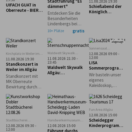
Scheidegg
Stadtführung "Es
11.08.2026 19:30
UIFACH GUAT in
(ehem. Lokschuppen)
dämmert"
Schießabend der
Oberreute - BIER &
Königlich
Entdecken Sie die
KÄSE
privilegierten
Besonderheiten
Schützengesellsch
Lindenbergs bei
aft Scheidegg
einem abendlichen
gratis
10+ Plätze
Spaziergang durch
die
abgesagt
Stadtgeschichte
Sonnensaal
unter kundiger
Stiefenhofen
Waldwelt Skywalk
Kirchplatz in Weiler im
12.08.2026 09:00 -
Führung.
Allgäu, Scheidegg
12:00
Allgäu
11.08.2026 21:30 -
11.08.2026 19:30
LISA
23:45
Standkonzert in
Waldwelt Skywalk
Sommerprogramm
Weiler im Allgäu
Allgäu:
: Kreativ mit
Wir basteln unser
Standkonzert mit
Sternschnuppenna
Naturmaterialien
eigenes
MK Oberreute
cht
Kaleidoskop,
Bewirtung durch
gestalten
den Schützenverein
Naturbilder und
Weiler im Allgäu
Karten und je nach
Lust und
Fun Area Allgäu
Wetterlage ein
12.08.2026 15:00
großes
Scheidegger
Stadtbücherei
Handwerkermuseum
Gemeinschaftsbild.
Lindenberg
„Heimathaus"
Kinderprogramm:
12.08.2026 09:30 -
12.08.2026 15:00
Scheidegg
12:00
Führung durchs
"Schnupperkletter