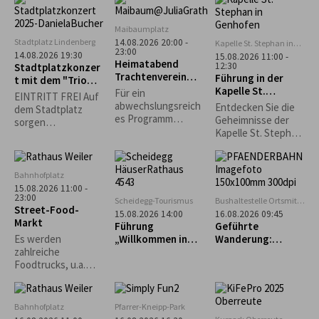
asiatisch und vieles
mehr erwartet.
Maibaumplatz
Stadtplatz Lindenberg
14.08.2026 20:00 -
Kapelle St. Stephan in
23:00
Genhofen
14.08.2026 19:30
15.08.2026 11:00 -
Heimatabend
12:30
Stadtplatzkonzer
Trachtenverein
Führung in der
t mit dem "Trio
Stiefenhofen
Kapelle St.
Spontan"
Für ein
EINTRITT FREI Auf
Stephan in
abwechslungsreich
Entdecken Sie die
dem Stadtplatz
Genhofen
es Programm
Geheimnisse der
sorgen
sorgen die
Kapelle St. Stephan
Lindenberger
Alphornbläser, die
in Genhofen bei
Vereine für
Kindergruppe und
einer exklusiven
Sitzgelegenheiten
die aktiven Plattler.
Führung mit
und das leibliche
Bahnhofplatz
Heimatpfleger
Wohl. *Die
15.08.2026 11:00 -
Georg King!
23:00
Veranstaltung
Scheidegg-Tourismus
Bushaltestelle Ortsmitte
Street-Food-
findet nur bei
Scheidegg
15.08.2026 14:00
16.08.2026 09:45
Markt
trockenem Wetter
Führung
Geführte
statt.*
„Willkommen in
Wanderung:
Es werden
Scheidegg“
Bregenz - Pfänder
zahlreiche
- Fluh - Känzele -
Foodtrucks, u.a.
Bregenz
Burger, Tex-Mex,
asiatisch und vieles
mehr erwartet.
Bahnhofplatz
Pfarrer-Kneipp-Park