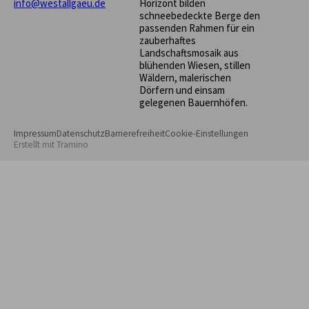
info@westallgaeu.de
Horizont bilden
schneebedeckte Berge den
passenden Rahmen für ein
zauberhaftes
Landschaftsmosaik aus
blühenden Wiesen, stillen
Wäldern, malerischen
Dörfern und einsam
gelegenen Bauernhöfen.
Impressum
Datenschutz
Barrierefreiheit
Cookie-Einstellungen
Erstellt mit
Tramino