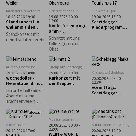
Heim in Scheffau
aft Scheidegg
Kirchplatz in Weiler im
Generationenhaus
Fun Area Allgäu
Allgäu
Oberreute
18.08.2026 19:30
19.08.2026 10:00 -
19.08.2026 15:00
12:00
Standkonzert in
Scheidegger
Kinderferienprogr
Weiler mit den
Kinderprogramm:
amm -
Trachtlern
"Schnupperkletter
Standkonzert mit
Obstschnitzen-
n"
Schnitzt mit uns
dem Trachtenverein
AUSGEBUCHT!!!
tolle Figuren aus
Obst.
Kurpark Oberreute
Kirchplatz Scheidegg
Kirchplatz Scheidegg
19.08.2026 18:00
19.08.2026 19:00
Wochedoiler -
Kurkonzert mit
20.08.2026 08:00 -
12:30
Heimatabend im
der Gruppe
Vormittags:
Kurgarten
„Nimms wies isch“
Ein unterhaltsamer
Scheidegger
Abend mit dem
Wochenmarkt
Trachtenverein
Oberreute unter
Mitwirkung der
abgesagt
Kinder- und
Museumsgarten
Jugendgruppe,
Oberreute
Stiefenhofen
Kulturboden Lindenberg
20.08.2026 19:00 -
Aktivengruppe,
22:00
20.08.2026 17:00
20.08.2026 19:00
WEIN & WORTE
Goißler,
Wald &
Verleihung