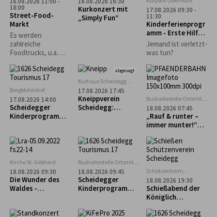
Kurpark Oberreute
16.08.2026 11:00 -
16.08.2026 16:30
18:00
Kurkonzert mit
17.08.2026 09:30 -
Street-Food-
11:30
„Simply Fun“
Markt
Kinderferienprogr
amm - Erste Hilfe
Es werden
Kurs
zahlreiche
Jemand ist verletzt-
Foodtrucks, u.a.
was tun?
Burger, Tex-Mex,
asiatisch und vieles
abgesagt
mehr erwartet.
Kurhaus Scheidegg
Mehrzweckraum im UG
Bergblütenhof
17.08.2026 17:45
Kneippverein
Bushaltestelle Ortsmitte
17.08.2026 14:00
Scheidegg
Scheidegger
Scheidegg:
18.08.2026 07:45
Kinderprogramm:
„Rückenfit“
„Rauf & runter –
Alpakaführung –
immer munter!“
lachen, erleben
Geführte Tour zum
und staunen
Pfänder
Kirche St. Gebhard
Bushaltestelle Ortsmitte
Scheidegg
Schützenheim
18.08.2026 09:30
18.08.2026 09:45
Scheidegg
Die Wunder des
Scheidegger
18.08.2026 19:30
(ehem. Lokschuppen)
Waldes -
Kinderprogramm:
Schießabend der
Waldführung in
Geführter
Königlich
Maierhöfen
Familienausflug
privilegierten
zum Biolandhof
Schützengesellsch