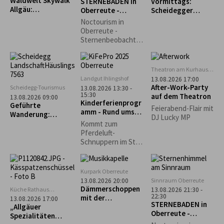
Waldwelt Skywalk
STERNEBADEN in
Vormittags:
aufgewendet
Allgäu:
Oberreute -
Scheidegger
werden müssten.
Sternschnuppenna
Perseiden-
Wochenmarkt
Durch die
Noctourism in
cht
Beobachtung
Entstehung der
Oberreute -
Repair Café-
Sternenbeobachtu
Initiativen wurde
ng am Sinnraum!
dieser Gedanke
Gemeinsam
weiterentwickelt
schauen wir in den
Theatron am Kurhaus
und auf den lokalen
Nachthimmel und
Scheidegg
Landgut Ihlingshof
13.08.2026 17:00
Ebenen in die
entdecken die
After-Work-Party
Scheidegg-Tourismus
13.08.2026 13:30 -
Gesellschaft
Schönheiten des
15:30
auf dem Theatron
13.08.2026 09:00
getragen.
Kinderferienprogr
Nachthimmels.
Geführte
Feierabend-Flair mit
amm - Rund ums
Wanderung:
DJ Lucky MP
Pferd -
Scheidegg-Nord
Kommt zum
AUSGEBUCHT!
Pferdeluft-
Schnuppern im Stall
der Reitschule
Schwärzler auf dem
Ihlingshof. Bitte
Kurpark Oberreute
Getränk mitbringen!
Sinnraum Oberreute
13.08.2026 20:00
Dämmerschoppen
Küche Rathaus
13.08.2026 21:30 -
22:30
Scheidegg
mit der
13.08.2026 17:00
STERNEBADEN in
„Allgäuer
Musikkapelle
Oberreute -
Spezialitäten
Oberreute
Perseiden-