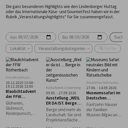
Die ganz besonderen Highlights wie den Lindenberger Huttag
oder das Internationale Käse- und Gourmetfest haben wir in der
Rubrik „Veranstaltungshighlights“ für Sie zusammengefasst.
Von
Bis
Suche
Lokalität
Veranstaltungskategorien
Freizeitzentrum
Rentershofen
Deutsches Hutmuseum,
20.12.2025 15:00 -
19.12.2026 22:00
Lindenberg
Kulturfabrik Lindenberg
27.06. - 14.09.2026
Blaulichtadvent
Museumssafari im
09.05. - 27.09.2026
der FFW
Ausstellung „WEIL
Deutschen
Röthenbach
ER DA IST. Berge in
Hutmuseum
Glühwein,
Fünfzehn Häuser
der
Glühmost,
Berge sind mehr als
der Familien
zeitgenössischen
Kinderpunsch,
Landschaft. Sie sind
Museen Allgäu und
Kunst“
Kaffee, Bier
Projektionsfläche,
die Rapunzel Welt
Waffeln, Grillwürste,
Sehnsuchtsort,
laden zur Museums-