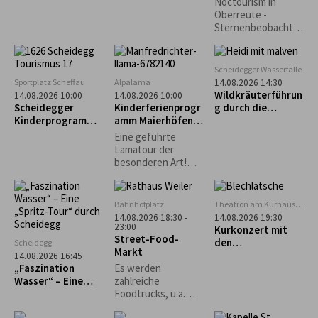
selbst gemacht“ –
Noctourism in
Beobachtung
Käs- und
Oberreute -
Krautspätzle
Sternenbeobachtu
ng am Sinnraum!
Gemeinsam
schauen wir in den
Scheidegger Wasserfälle
Nachthimmel und
Sportplatz Scheffau
Alpalama
14.08.2026 14:30
entdecken die
Wildkräuterführun
14.08.2026 10:00
14.08.2026 10:00
Schönheiten des
Scheidegger
Kinderferienprogr
g durch die
Nachthimmels.
Kinderprogramm:
amm Maierhöfen:
Scheidegger
Intuitives
Alpalama Familien-
Wasserfälle
Eine geführte
Bogenschießen für
Erlebniszeit
Lamatour der
Kinder
besonderen Art!
Mindestens 2
Familien Pro Familie
60 €.
Bahnhofplatz
Theatron am Kurhaus
Scheidegg
14.08.2026 18:30 -
14.08.2026 19:30
23:00
Kurkonzert mit
Street-Food-
den
Scheidegg
Markt
„Blechlätsche“
14.08.2026 16:45
„Faszination
Es werden
Wasser“ – Eine
zahlreiche
„Spritz-Tour“
Foodtrucks, u.a.
durch Scheidegg
Burger, Tex-Mex,