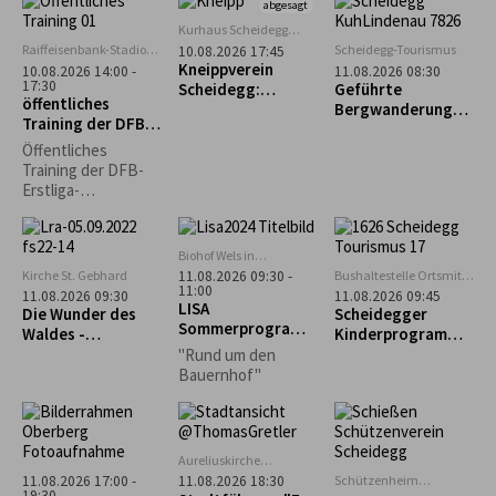
ein fröhliches
abgesagt
Hühnerleben
Kurhaus Scheidegg
führen können? Das
Mehrzweckraum im UG
Raiffeisenbank-Stadion
Scheidegg-Tourismus
10.08.2026 17:45
und vieles mehr,
in Weiler im Allgäu
Kneippverein
10.08.2026 14:00 -
11.08.2026 08:30
erfahrt ihr an
17:30
Scheidegg:
Geführte
öffentliches
diesem Nachmittag.
„Rückenfit“
Bergwanderung
Training der DFB-
zum Alpseeköpfle
Erstliga-
(1.024m)
Öffentliches
Schiedsrichter
Training der DFB-
Erstliga-
Schiedsrichter mit
Bewirtung
Biohof Wels in
Oberthalhofen
Kirche St. Gebhard
Bushaltestelle Ortsmitte
11.08.2026 09:30 -
11:00
Scheidegg
11.08.2026 09:30
11.08.2026 09:45
LISA
Die Wunder des
Scheidegger
Sommerprogramm
Waldes -
Kinderprogramm:
: Hofeinblicke
Waldführung in
Geführter
"Rund um den
Maierhöfen
Familienausflug
Bauernhof"
zum Biolandhof
Heim in Scheffau
Aureliuskirche
Lindenberg
Schützenheim
11.08.2026 17:00 -
11.08.2026 18:30
19:30