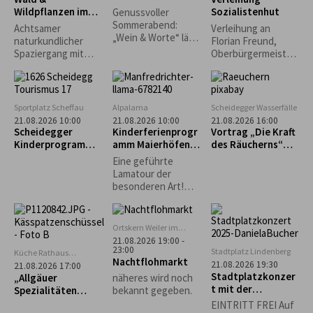
Stubenmusik und
Wildpflanzen im
Sozialistenhut
Genussvoller
Schellengruppe.
Jahreslauf
Sommerabend:
Achtsamer
Verleihung an
„Wein & Worte“ lädt
naturkundlicher
Florian Freund,
erstmals in den
Spaziergang mit
Oberbürgermeister
Museumsgarten ein
Wald- und
der Stadt Augsburg
Kräuterpädagogin,
Pilzcoach (DGfM)
Dr. med. Helga
Sportplatz Scheffau
Alpalama
Scheidegger Wasserfälle
Wollmerstedt...
21.08.2026 10:00
21.08.2026 10:00
21.08.2026 16:00
Scheidegger
Kinderferienprogr
Vortrag „Die Kraft
Kinderprogramm:
amm Maierhöfen:
des Räucherns“
Intuitives
Alpalama Familien-
mit Leni Weber
Eine geführte
Bogenschießen für
Erlebniszeit
Lamatour der
Kinder
besonderen Art!
Mindestens 2
Familien Pro Familie
60 €.
Ortskern Weiler im
Allgäu
21.08.2026 19:00 -
23:00
Stadtplatz Lindenberg
Küche Rathaus
Nachtflohmarkt
Scheidegg
21.08.2026 19:30
21.08.2026 17:00
Stadtplatzkonzer
„Allgäuer
näheres wird noch
t mit der
Spezialitäten
bekannt gegeben.
Musikgruppe
selbst gemacht“ –
EINTRITT FREI Auf