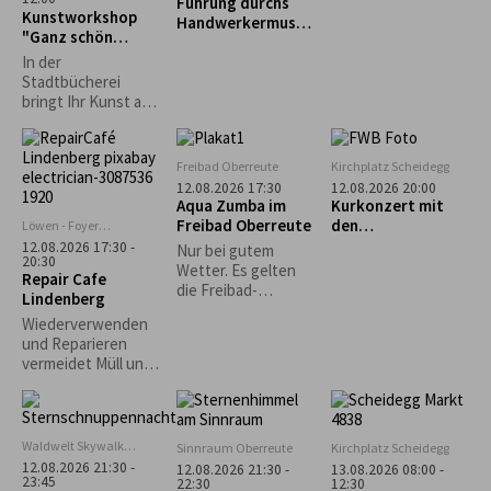
Führung durchs
"Schnupperkletter
Kunstworkshop
Handwerkermuseu
n"
"Ganz schön
m „Heimathaus“
punktig-Yayoi
In der
Kusama"
Stadtbücherei
bringt Ihr Kunst auf
den Punkt: Unter
dem Motto „Ganz
schön punktig!“
Freibad Oberreute
Kirchplatz Scheidegg
bietet der
12.08.2026 17:30
12.08.2026 20:00
Workshop mit Gisela
Aqua Zumba im
Kurkonzert mit
Dobler die
Freibad Oberreute
den
Löwen - Foyer
Möglichkeit, in das
Lindenberg
„Fernwehböhmisc
12.08.2026 17:30 -
Nur bei gutem
Leben und fröhlich-
20:30
hen Stiefenhofen“
Wetter. Es gelten
Repair Cafe
bunte Werk der
die Freibad-
Lindenberg
japanischen
Eintrittspreise.
Künstlerin Yayoi
Wiederverwenden
Kusama
und Reparieren
einzutauchen. Mit
vermeidet Müll und
verschiedenen
schont wertvolle
Materialien lassen
Rohstoffe und
wir Punkte und
Ressourcen,
Farben tanzen.
welche ansonsten
Waldwelt Skywalk
Sinnraum Oberreute
Kirchplatz Scheidegg
für die Produktion
Allgäu, Scheidegg
12.08.2026 21:30 -
12.08.2026 21:30 -
13.08.2026 08:00 -
neuer Gegenstände
23:45
22:30
12:30