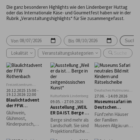
Die ganz besonderen Highlights wie den Lindenberger Huttag
oder das Internationale Käse- und Gourmetfest haben wir in der
Rubrik „Veranstaltungshighlights“ für Sie zusammengefasst.
Von
Bis
Suche
Lokalität
Veranstaltungskategorien
Freizeitzentrum
Rentershofen
Deutsches Hutmuseum,
20.12.2025 15:00 -
19.12.2026 22:00
Lindenberg
Kulturfabrik Lindenberg
27.06. - 14.09.2026
Blaulichtadvent
Museumssafari im
09.05. - 27.09.2026
der FFW
Ausstellung „WEIL
Deutschen
Röthenbach
ER DA IST. Berge in
Hutmuseum
Glühwein,
Fünfzehn Häuser
der
Glühmost,
Berge sind mehr als
der Familien
zeitgenössischen
Kinderpunsch,
Landschaft. Sie sind
Museen Allgäu und
Kunst“
Kaffee, Bier
Projektionsfläche,
die Rapunzel Welt
Waffeln, Grillwürste,
Sehnsuchtsort,
laden zur Museums-