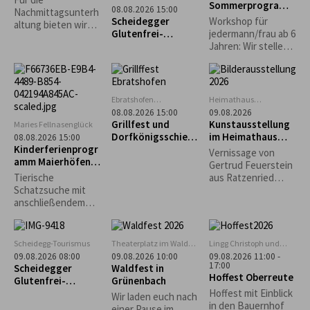
Sommerprogramm
„Heimathaus"
08.08.2026 15:00
Nachmittagsunterh
: Familienaktion
Scheidegg
Scheidegger
Workshop für
altung bieten wir
Glutenfrei-
jedermann/frau ab 6
dieses Jahr unter
Wochen: Führung
Jahren: Wir stellen
anderem ein
durchs
Kräuterpesto her
Bierpongturnier -
Handwerkermuseu
und backen
Kaffee & Kuchen -
m „Heimathaus“
Sonnenbrote...
Weinlaube -
Kinderprogramm -
Ebratshofen
Heimathaus
Vereinsheim
Zwirkenberg
uvm. an.
08.08.2026 15:00
09.08.2026
Grillfest und
Kunstausstellung
Maries Fellnasenglück
Dorfkönigsschieß
im Heimathaus
08.08.2026 15:00
Kinderferienprogr
en 2026 in
Gestratz-
Vernissage von
amm Maierhöfen:
Ebratshofen
Zwirkenberg
Gertrud Feuerstein
Tierische
Tierische
aus Ratzenried
Schatzsuche
Schatzsuche mit
(Moderne Malerei -
anschließendem
Situationen aus
Grillen
dem Leben)
Scheidegg-Tourismus
Theaterplatz im Wald
Lingg Christoph und
bei Grünenbach
Katrin
09.08.2026 08:00
09.08.2026 10:00
09.08.2026 11:00 -
17:00
Scheidegger
Waldfest in
Hoffest Oberreute
Glutenfrei-
Grünenbach
Wochen: Geführte
Hoffest mit Einblick
Wir laden euch nach
Morgenwanderung
in den Bauernhof
einer Pause im