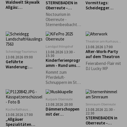
Waldwelt Skywalk
STERNEBADEN in
Vormittags:
aufgewendet
Allgäu:
Oberreute -
Scheidegger
werden müssten.
Sternschnuppenna
Perseiden-
Wochenmarkt
Durch die
Noctourism in
cht
Beobachtung
Entstehung der
Oberreute -
Repair Café-
Sternenbeobachtu
Initiativen wurde
ng am Sinnraum!
dieser Gedanke
Gemeinsam
weiterentwickelt
schauen wir in den
Theatron am Kurhaus
und auf den lokalen
Nachthimmel und
Scheidegg
Landgut Ihlingshof
13.08.2026 17:00
Ebenen in die
entdecken die
After-Work-Party
Scheidegg-Tourismus
13.08.2026 13:30 -
Gesellschaft
Schönheiten des
15:30
auf dem Theatron
13.08.2026 09:00
getragen.
Kinderferienprogr
Nachthimmels.
Geführte
Feierabend-Flair mit
amm - Rund ums
Wanderung:
DJ Lucky MP
Pferd -
Scheidegg-Nord
Kommt zum
AUSGEBUCHT!
Pferdeluft-
Schnuppern im Stall
der Reitschule
Schwärzler auf dem
Ihlingshof. Bitte
Kurpark Oberreute
Getränk mitbringen!
Sinnraum Oberreute
13.08.2026 20:00
Dämmerschoppen
Küche Rathaus
13.08.2026 21:30 -
22:30
Scheidegg
mit der
13.08.2026 17:00
STERNEBADEN in
„Allgäuer
Musikkapelle
Oberreute -
Spezialitäten
Oberreute