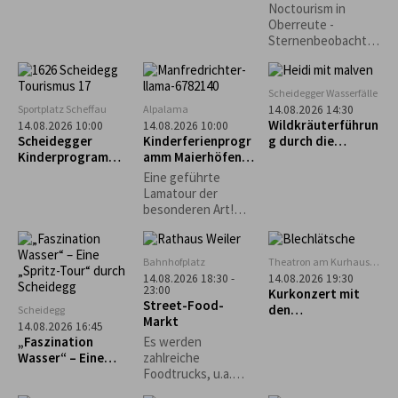
Perseiden-
selbst gemacht“ –
Noctourism in
Beobachtung
Käs- und
Oberreute -
Krautspätzle
Sternenbeobachtu
ng am Sinnraum!
Gemeinsam
schauen wir in den
Scheidegger Wasserfälle
Nachthimmel und
Sportplatz Scheffau
Alpalama
14.08.2026 14:30
entdecken die
Wildkräuterführun
14.08.2026 10:00
14.08.2026 10:00
Schönheiten des
Scheidegger
Kinderferienprogr
g durch die
Nachthimmels.
Kinderprogramm:
amm Maierhöfen:
Scheidegger
Intuitives
Alpalama Familien-
Wasserfälle
Eine geführte
Bogenschießen für
Erlebniszeit
Lamatour der
Kinder
besonderen Art!
Mindestens 2
Familien Pro Familie
60 €.
Bahnhofplatz
Theatron am Kurhaus
Scheidegg
14.08.2026 18:30 -
14.08.2026 19:30
23:00
Kurkonzert mit
Street-Food-
den
Scheidegg
Markt
„Blechlätsche“
14.08.2026 16:45
„Faszination
Es werden
Wasser“ – Eine
zahlreiche
„Spritz-Tour“
Foodtrucks, u.a.
durch Scheidegg
Burger, Tex-Mex,