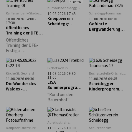
ein fröhliches
abgesagt
Hühnerleben
Kurhaus Scheidegg
führen können? Das
Mehrzweckraum im UG
Raiffeisenbank-Stadion
Scheidegg-Tourismus
10.08.2026 17:45
und vieles mehr,
in Weiler im Allgäu
Kneippverein
10.08.2026 14:00 -
11.08.2026 08:30
erfahrt ihr an
17:30
Scheidegg:
Geführte
öffentliches
diesem Nachmittag.
„Rückenfit“
Bergwanderung
Training der DFB-
zum Alpseeköpfle
Erstliga-
(1.024m)
Öffentliches
Schiedsrichter
Training der DFB-
Erstliga-
Schiedsrichter mit
Bewirtung
Biohof Wels in
Oberthalhofen
Kirche St. Gebhard
Bushaltestelle Ortsmitte
11.08.2026 09:30 -
11:00
Scheidegg
11.08.2026 09:30
11.08.2026 09:45
LISA
Die Wunder des
Scheidegger
Sommerprogramm
Waldes -
Kinderprogramm:
: Hofeinblicke
Waldführung in
Geführter
"Rund um den
Maierhöfen
Familienausflug
Bauernhof"
zum Biolandhof
Heim in Scheffau
Aureliuskirche
Lindenberg
Dorfplatz Oberreute
Schützenheim
11.08.2026 18:30