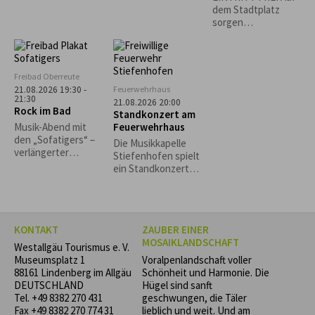
"Bährig Böhmisch"
Käs- und
dem Stadtplatz
Krautspätzle
sorgen
Lindenberger
Vereine für
Sitzgelegenheiten
und das leibliche
Freibad Oberreute
Wohl. *Die
Feuerwehrhaus
21.08.2026 19:30 -
Veranstaltung
21:30
21.08.2026 20:00
Rock im Bad
findet nur bei
Standkonzert am
trockenem Wetter
Feuerwehrhaus
Musik-Abend mit
statt.*
den „Sofatigers“ –
Die Musikkapelle
verlängerter
Stiefenhofen spielt
Badebetrieb.
ein Standkonzert
Grillspezialitäten
zugunsten der
und Cocktails vom
Stiefenhofer
Freibadkiosk. Nur
Feuerwehr! Freuen
bei guter
Sie sich auf einen
Witterung.
KONTAKT
ZAUBER EINER
Abend voller Musik
MOSAIKLANDSCHAFT
und Gemeinschaft.
Westallgäu Tourismus e. V.
Museumsplatz 1
Voralpenlandschaft voller
88161 Lindenberg im Allgäu
Schönheit und Harmonie. Die
DEUTSCHLAND
Hügel sind sanft
Tel.
+49 8382 270 431
geschwungen, die Täler
Fax +49 8382 270 774 31
lieblich und weit. Und am