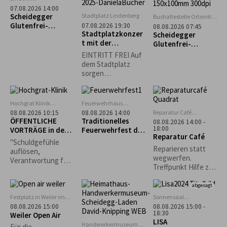
möglich.
07.08.2026 14:00
Scheidegger
Stadtplatz Lindenberg
Bushaltestelle Ortsmitte
Scheidegg
Glutenfrei-
07.08.2026 19:30
08.08.2026 07:45
Stadtplatzkonzer
Wochen:
Scheidegger
t mit der
Alpakawanderung
Glutenfrei-
Musikkapelle
mit Einkehr im
Wochen: „Rauf &
EINTRITT FREI Auf
Opfenbach
Ellerhof
runter – immer
dem Stadtplatz
munter!“ Geführte
sorgen
Tour zum Pfänder
Lindenberger
Vereine für
Sitzgelegenheiten
Hochgrat Klinik
Feuerwehrhaus
und das leibliche
Stiefenhofen
Scheidegg
Reparatur Café
08.08.2026 10:15
08.08.2026 14:00
Wohl. *Die
Oberreute
ÖFFENTLICHE
Traditionelles
08.08.2026 14:00 -
Veranstaltung
18:00
VORTRÄGE in der
Feuerwehrfest der
Reparatur Café
findet nur bei
Hochgrat Klinik
Freiwilligen
"Schuldgefühle
trockenem Wetter
Feuerwehr
Reparieren statt
auflösen,
statt.*
Scheidegg
wegwerfen.
Verantwortung für
Treffpunkt Hilfe zur
mein Leben
Selbsthilfe.
übernehmen“ -
abgesagt
Bettina von
Nottbeck,
Festplatz in Weiler im
Sonnensaal
Allgäu
Stiefenhofen
Heilpraktikerin,
08.08.2026 15:00
08.08.2026 15:00 -
18:30
Weiler Open Air
Körperpsychothera
LISA
peutin
Handwerkermuseum
Für die