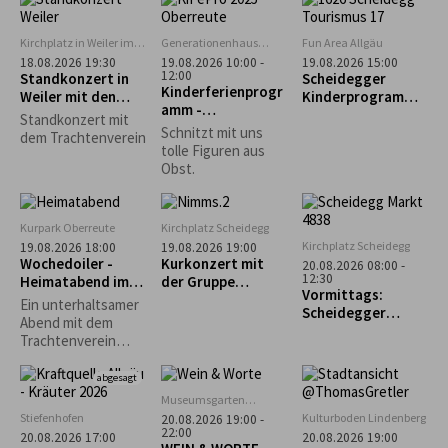
zum Biolandhof
Schützengesellsch
Heim in Scheffau
aft Scheidegg
Kirchplatz in Weiler im
Generationenhaus
Fun Area Allgäu
Allgäu
Oberreute
18.08.2026 19:30
19.08.2026 10:00 -
19.08.2026 15:00
12:00
Standkonzert in
Scheidegger
Kinderferienprogr
Weiler mit den
Kinderprogramm:
amm -
Trachtlern
"Schnupperkletter
Standkonzert mit
Obstschnitzen-
n"
Schnitzt mit uns
dem Trachtenverein
AUSGEBUCHT!!!
tolle Figuren aus
Obst.
Kurpark Oberreute
Kirchplatz Scheidegg
Kirchplatz Scheidegg
19.08.2026 18:00
19.08.2026 19:00
Wochedoiler -
Kurkonzert mit
20.08.2026 08:00 -
12:30
Heimatabend im
der Gruppe
Vormittags:
Kurgarten
„Nimms wies isch“
Ein unterhaltsamer
Scheidegger
Abend mit dem
Wochenmarkt
Trachtenverein
Oberreute unter
Mitwirkung der
abgesagt
Kinder- und
Museumsgarten
Jugendgruppe,
Oberreute
Stiefenhofen
Kulturboden Lindenberg
20.08.2026 19:00 -
Aktivengruppe,
22:00
20.08.2026 17:00
20.08.2026 19:00