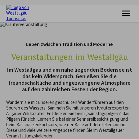
KRAFTQUELLE
RADFAHREN
Leben zwischen Tradition und Moderne
WANDERN
FERIENORTE
Veranstaltungen im Westallgäu
UNTERKÜNFTE
VERANSTALTUNGEN
Im Westallgäu und am nahe liegenden Bodensee ist
SERVICE
das kein Widerspruch. Genießen Sie die
freundschaftliche und ungezwungene Atmosphäre
auf den zahlreichen Festen der Region.
Wandern sie mit unseren geschulten Wanderführern auf den
Spuren des Wassers. Sammeln Sie mit unseren Kräuterexperten
Allgäuer Wildkräuter. Entdecken Sie beim „Samstagspilgern“ das
Pilgern für sich. Lernen Sie bei einer Sennereibesichtigung und
beim Kässpatzenkochkurs, wie der Käse auf den Teller kommt.
Diese und viele weitere Angebote finden Sie im Westallgäuer
Veranstaltungskalender.