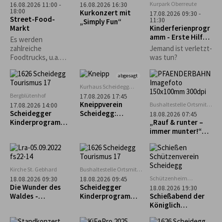
Kurpark Oberreute
16.08.2026 11:00 -
16.08.2026 16:30
18:00
Kurkonzert mit
17.08.2026 09:30 -
Street-Food-
11:30
„Simply Fun“
Markt
Kinderferienprogr
amm - Erste Hilfe
Es werden
Kurs
zahlreiche
Jemand ist verletzt-
Foodtrucks, u.a.
was tun?
Burger, Tex-Mex,
asiatisch und vieles
abgesagt
mehr erwartet.
Kurhaus Scheidegg
Mehrzweckraum im UG
Bergblütenhof
17.08.2026 17:45
Kneippverein
Bushaltestelle Ortsmitte
17.08.2026 14:00
Scheidegg
Scheidegger
Scheidegg:
18.08.2026 07:45
Kinderprogramm:
„Rückenfit“
„Rauf & runter –
Alpakaführung –
immer munter!“
lachen, erleben
Geführte Tour zum
und staunen
Pfänder
Kirche St. Gebhard
Bushaltestelle Ortsmitte
Scheidegg
Schützenheim
18.08.2026 09:30
18.08.2026 09:45
Scheidegg
Die Wunder des
Scheidegger
18.08.2026 19:30
(ehem. Lokschuppen)
Waldes -
Kinderprogramm:
Schießabend der
Waldführung in
Geführter
Königlich
Maierhöfen
Familienausflug
privilegierten