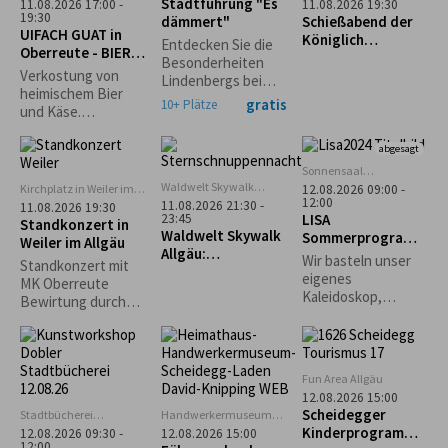
Scheidegg
Stadtführung "Es
11.08.2026 17:00 -
11.08.2026 19:30
(ehem. Lokschuppen)
19:30
dämmert"
Schießabend der
UIFACH GUAT in
Königlich
Entdecken Sie die
Oberreute - BIER &
privilegierten
Besonderheiten
KÄSE
Schützengesellsch
Verkostung von
Lindenbergs bei
aft Scheidegg
heimischem Bier
einem abendlichen
gratis
10+ Plätze
und Käse.
Spaziergang durch
Anmeldung
die
erforderlich.
abgesagt
Stadtgeschichte
unter kundiger
Sonnensaal
Stiefenhofen
Führung.
Waldwelt Skywalk
Kirchplatz in Weiler im
12.08.2026 09:00 -
Allgäu, Scheidegg
12:00
Allgäu
11.08.2026 21:30 -
11.08.2026 19:30
LISA
23:45
Standkonzert in
Waldwelt Skywalk
Sommerprogramm
Weiler im Allgäu
Allgäu:
: Kreativ mit
Wir basteln unser
Standkonzert mit
Sternschnuppenna
Naturmaterialien
eigenes
MK Oberreute
cht
Kaleidoskop,
Bewirtung durch
gestalten
den Schützenverein
Naturbilder und
Weiler im Allgäu
Karten und je nach
Lust und
Fun Area Allgäu
Wetterlage ein
12.08.2026 15:00
großes
Scheidegger
Stadtbücherei
Handwerkermuseum
Gemeinschaftsbild.
Lindenberg
„Heimathaus"
Kinderprogramm:
12.08.2026 09:30 -
12.08.2026 15:00
Scheidegg
12:00