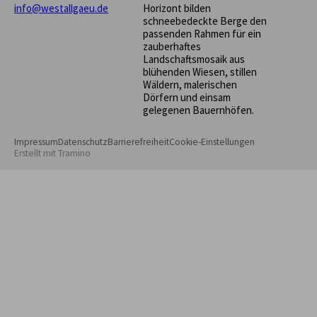
info@westallgaeu.de
Horizont bilden
schneebedeckte Berge den
passenden Rahmen für ein
zauberhaftes
Landschaftsmosaik aus
blühenden Wiesen, stillen
Wäldern, malerischen
Dörfern und einsam
gelegenen Bauernhöfen.
Impressum
Datenschutz
Barrierefreiheit
Cookie-Einstellungen
Erstellt mit
Tramino