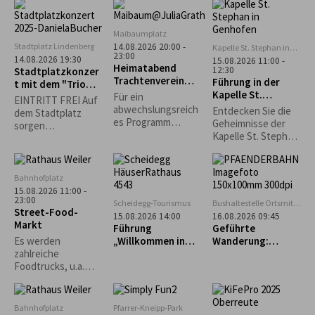
asiatisch und vieles
mehr erwartet.
Maibaumplatz
Stadtplatz Lindenberg
14.08.2026 20:00 -
Kapelle St. Stephan in
23:00
Genhofen
14.08.2026 19:30
15.08.2026 11:00 -
Heimatabend
12:30
Stadtplatzkonzer
Trachtenverein
Führung in der
t mit dem "Trio
Stiefenhofen
Kapelle St.
Spontan"
Für ein
EINTRITT FREI Auf
Stephan in
abwechslungsreich
Entdecken Sie die
dem Stadtplatz
Genhofen
es Programm
Geheimnisse der
sorgen
sorgen die
Kapelle St. Stephan
Lindenberger
Alphornbläser, die
in Genhofen bei
Vereine für
Kindergruppe und
einer exklusiven
Sitzgelegenheiten
die aktiven Plattler.
Führung mit
und das leibliche
Bahnhofplatz
Heimatpfleger
Wohl. *Die
15.08.2026 11:00 -
Georg King!
23:00
Veranstaltung
Scheidegg-Tourismus
Bushaltestelle Ortsmitte
Street-Food-
findet nur bei
Scheidegg
15.08.2026 14:00
16.08.2026 09:45
Markt
trockenem Wetter
Führung
Geführte
statt.*
„Willkommen in
Wanderung:
Es werden
Scheidegg“
Bregenz - Pfänder
zahlreiche
- Fluh - Känzele -
Foodtrucks, u.a.
Bregenz
Burger, Tex-Mex,
asiatisch und vieles
mehr erwartet.
Bahnhofplatz
Pfarrer-Kneipp-Park