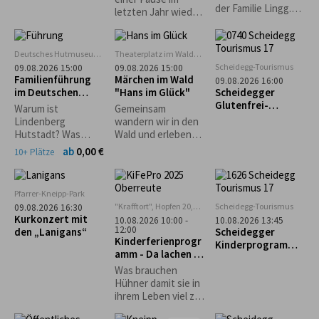
mit Frühstück im
der Familie Lingg.
letzten Jahr wieder
glutenfreien Café
Reichhaltiger
zu unserem
"Guni´s Panificio"
Mittagstisch. Kaffee
Waldfest ein und
und Kuchen.
freuen uns auf
Deutsches Hutmuseum,
Theaterplatz im Wald
Kinderspiele.
euren zahlreichen
Lindenberg
bei Grünenbach
Scheidegg-Tourismus
09.08.2026 15:00
09.08.2026 15:00
Hüpfburg
Besuch! Eure
Familienführung
Märchen im Wald
09.08.2026 16:00
Musikkapelle
im Deutschen
"Hans im Glück"
Scheidegger
Grünenbach
Hutmuseum
Glutenfrei-
Warum ist
Gemeinsam
Wochen: Geführte
Lindenberg
wandern wir in den
Genusswanderung
Hutstadt? Was
Wald und erleben
mit glutenfreier
haben denn
dort eine
ab
0,00 €
10+ Plätze
Einkehr
Pferdehändler
spannende
damit zu tun? Und
Geschichte der
wie entstehen
Gebrüder Grimm
Pfarrer-Kneipp-Park
Strohhüte? Warum
"Krafftort", Hopfen 20,
Scheidegg-Tourismus
09.08.2026 16:30
gibt es einen
88167 Stiefenhofen
Kurkonzert mit
10.08.2026 10:00 -
10.08.2026 13:45
Haifisch im
12:00
den „Lanigans“
Scheidegger
Museum?
Kinderferienprogr
Kinderprogramm:
amm - Da lachen ja
Familienwanderun
die Hühner
g durch den
Was brauchen
Walderlebnispfad
Hühner damit sie in
bei Möggers
ihrem Leben viel zu
lachen haben und