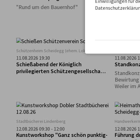
Einwilligungen für d
Geführter
"Rund um den Bauernhof"
Datenschutzerklärun
Biolandhof
Schützenheim Scheidegg (ehem. Lokschuppen)
Kirchplatz in 
11.08.2026 19:30
11.08.2026 1
Schießabend der Königlich
Standkonze
privilegierten Schützengesellschaft
Standkonz
Scheidegg
Bewirtung 
Weiler im 
Stadtbücherei Lindenberg
Handwerkerm
12.08.2026 09:30 - 12:00
12.08.2026 1
Kunstworkshop "Ganz schön punktig-
Führung 