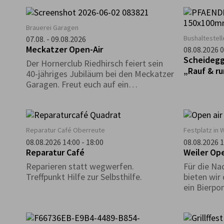
Ausstellun
versammel
in Positio
Brauerei Garagen
zeitgenöss
Bushaltestel
07.08. - 09.08.2026
Künstlern,
Meckatzer Open-Air
08.08.2026 0
Realität e
Scheidegg
Der Hornerclub Riedhirsch feiert sein
inneres und
„Rauf & r
40-jähriges Jubiläum bei den Meckatzer
Geführte 
Garagen. Freut euch auf ein
abwechslungsreiches Programm mit
Musik, guter Stimmung und
reichhaltiger Verpflegung.
Reparatur Café Oberreute
Festplatz in W
08.08.2026 14:00 - 18:00
08.08.2026 1
Reparatur Café
Weiler Ope
Reparieren statt wegwerfen.
Für die Na
Treffpunkt Hilfe zur Selbsthilfe.
bieten wir
ein Bierpo
Weinlaube 