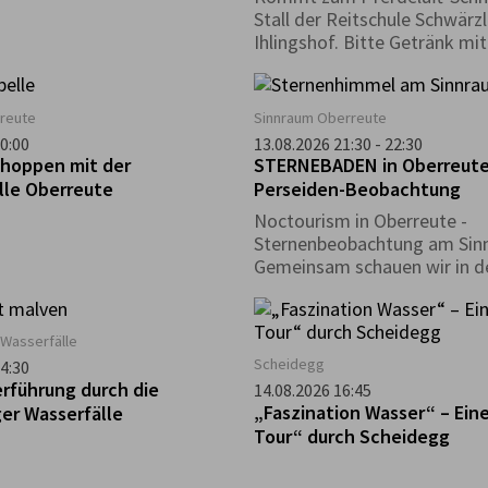
Stall der Reitschule Schwärz
Ihlingshof. Bitte Getränk mi
reute
Sinnraum Oberreute
0:00
13.08.2026 21:30 - 22:30
hoppen mit der
STERNEBADEN in Oberreute
lle Oberreute
Perseiden-Beobachtung
Noctourism in Oberreute -
Sternenbeobachtung am Sin
Gemeinsam schauen wir in d
Nachthimmel und entdecken
Schönheiten des Nachthimm
Wasserfälle
Scheidegg
4:30
rführung durch die
14.08.2026 16:45
„Faszination Wasser“ – Eine
er Wasserfälle
Tour“ durch Scheidegg