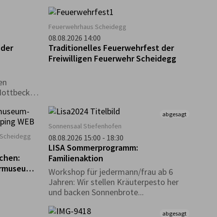
in
ei dem
gt ist. Bei
Feuerwehrhaus Scheidegg
 euch ein
08.08.2026 14:00
ostenlos an
 der
Traditionelles Feuerwehrfest der
t. Wer
Freiwilligen Feuerwehr Scheidegg
ucht und
 Verlosung
en
u den
Nottbeck,
en
abgesagt
Sonnensaal Stiefenhofen
Scheidegg
08.08.2026 15:00 - 18:30
LISA Sommerprogramm:
chen:
Familienaktion
ermuseum
Workshop für jedermann/frau ab 6
Jahren: Wir stellen Kräuterpesto her
und backen Sonnenbrote...
abgesagt