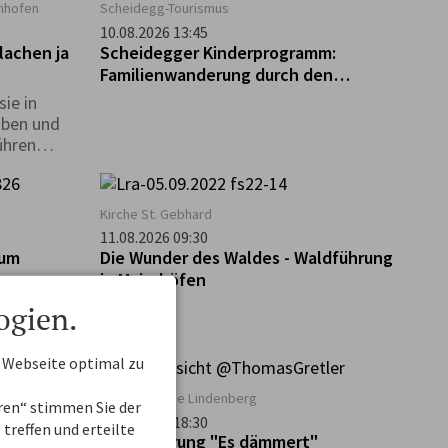
enhofen
Scheidegg-Tourismus
10.08.2026 13:45
lachen ja
Scheidegger Kinderprogramm:
Familienwanderung durch den
Walderlebnispfad bei Möggers
ie in
aben und
ühren
 erfahrt
Kirche St. Gebhard
11.08.2026 09:30
zum
Die Wunder des Waldes - Waldführung
in Maierhöfen
ogien.
 Webseite optimal zu
Aureliuskirche Lindenberg
eren“ stimmen Sie der
11.08.2026 18:30
treffen und erteilte
Stadtführung "Es dämmert"