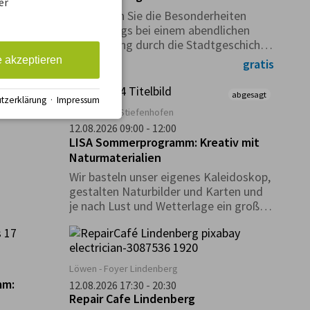
er
 BIER &
Entdecken Sie die Besonderheiten
Lindenbergs bei einem abendlichen
Spaziergang durch die Stadtgeschichte
Bier und
unter kundiger Führung.
h.
e akzeptieren
gratis
10+ Plätze
abgesagt
tzerklärung
·
Impressum
g
Sonnensaal Stiefenhofen
12.08.2026 09:00 - 12:00
LISA Sommerprogramm: Kreativ mit
Naturmaterialien
Wir basteln unser eigenes Kaleidoskop,
gestalten Naturbilder und Karten und
je nach Lust und Wetterlage ein großes
Gemeinschaftsbild.
Löwen - Foyer Lindenberg
mm:
12.08.2026 17:30 - 20:30
Repair Cafe Lindenberg