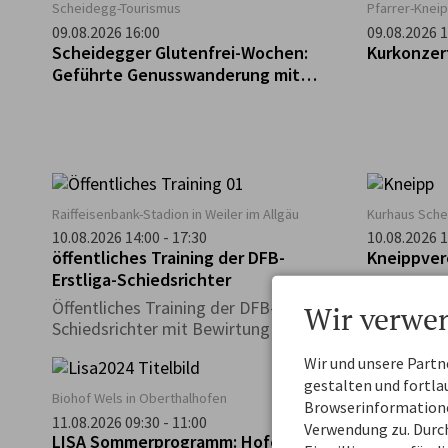
Scheidegg-Tourismus
Pfarrer-Kneip
09.08.2026 16:00
09.08.2026 1
Scheidegger Glutenfrei-Wochen:
Kurkonzer
Geführte Genusswanderung mit
glutenfreier Einkehr
Raiffeisenbank-Stadion in Weiler im Allgäu
Kurhaus Sch
10.08.2026 14:00 - 17:30
10.08.2026 1
öffentliches Training der DFB-
Kneippver
Erstliga-Schiedsrichter
Öffentliches Training der DFB-Erstliga-
Wir verwe
Schiedsrichter mit Bewirtung
Wir und unsere Part
gestalten und fortl
Biohof Wels in Oberthalhofen
Bushaltestel
Browserinformationen
11.08.2026 09:30 - 11:00
11.08.2026 0
Verwendung zu. Durch
LISA Sommerprogramm: Hofeinblicke
Scheidegg