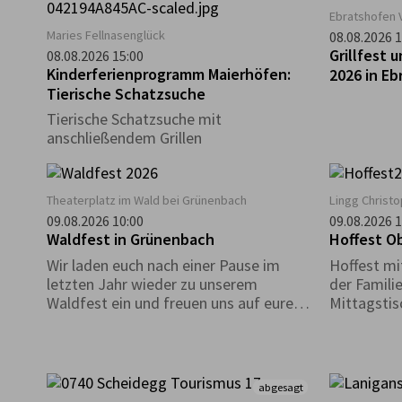
Ebratshofen 
Maries Fellnasenglück
08.08.2026 1
Grillfest 
08.08.2026 15:00
Kinderferienprogramm Maierhöfen:
2026 in E
Tierische Schatzsuche
Tierische Schatzsuche mit
anschließendem Grillen
Theaterplatz im Wald bei Grünenbach
Lingg Christo
09.08.2026 10:00
09.08.2026 1
Waldfest in Grünenbach
Hoffest O
Wir laden euch nach einer Pause im
Hoffest mi
letzten Jahr wieder zu unserem
der Familie
Waldfest ein und freuen uns auf euren
Mittagstis
zahlreichen Besuch! Eure Musikkapelle
Kinderspie
Grünenbach
abgesagt