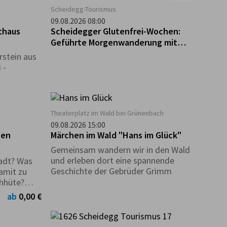
Scheidegg-Tourismus
09.08.2026 08:00
thaus
Scheidegger Glutenfrei-Wochen:
Geführte Morgenwanderung mit
Frühstück im glutenfreien Café "Guni
rstein aus
´s Panificio"
 -
g
Theaterplatz im Wald bei Grünenbach
09.08.2026 15:00
hen
Märchen im Wald "Hans im Glück"
Gemeinsam wandern wir in den Wald
und erleben dort eine spannende
adt? Was
Geschichte der Gebrüder Grimm
amit zu
ohhüte?
h im
ab
0,00 €