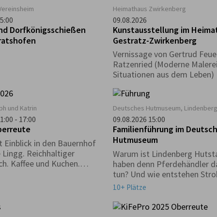
Vereinsheim
Heimathaus Zwirkenberg
5:00
09.08.2026
und Dorfkönigsschießen
Kunstausstellung im Heima
bratshofen
Gestratz-Zwirkenberg
Vernissage von Gertrud Feue
Ratzenried (Moderne Malerei
Situationen aus dem Leben)
ph und Katrin
Deutsches Hutmuseum, Lindenber
1:00 - 17:00
09.08.2026 15:00
berreute
Familienführung im Deutsc
Hutmuseum
t Einblick in den Bauernhof
 Lingg. Reichhaltiger
Warum ist Lindenberg Hutst
ch. Kaffee und Kuchen.
haben denn Pferdehändler d
le. Hüpfburg
tun? Und wie entstehen Str
Warum gibt es einen Haifisc
10+ Plätze
Museum?