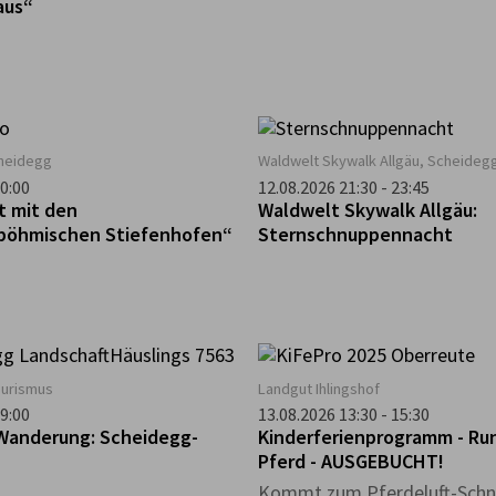
aus“
cheidegg
Waldwelt Skywalk Allgäu, Scheideg
0:00
12.08.2026 21:30 - 23:45
t mit den
Waldwelt Skywalk Allgäu:
böhmischen Stiefenhofen“
Sternschnuppennacht
ourismus
Landgut Ihlingshof
9:00
13.08.2026 13:30 - 15:30
Wanderung: Scheidegg-
Kinderferienprogramm - Ru
Pferd - AUSGEBUCHT!
Kommt zum Pferdeluft-Schn