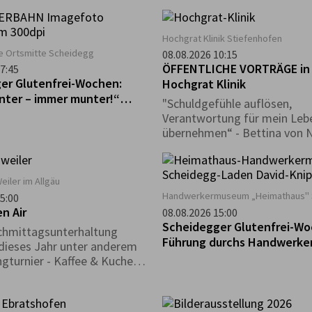
g „Weil er da ist…“
gibt es in diesem Zeitraum e
t diese Auseinandersetzung
tierisches Rätsel zu lösen, b
nen von zehn
detektivischer Spürsinn gefra
Hochgrat Klinik Stiefenhofen
ischen Künstlerinnen und
der Museumssafari begleitet
le Ortsmitte Scheidegg
08.08.2026 10:15
 die den Berg als äußere
buntes Rätselheft, das ihr k
ÖFFENTLICHE VORTRÄGE in
7:45
benso befragen wie als
den Museumskassen erhalte
er Glutenfrei-Wochen:
Hochgrat Klinik
 gesellschaftliches Bild.
mindestens drei Museen bes
unter – immer munter!“
"Schuldgefühle auflösen,
die Rätsel löst kann an einer
Tour zum Pfänder
Verantwortung für mein Leb
teilnehmen. Der Besuch ist z
übernehmen“ - Bettina von 
Öffnungszeiten des Deutsch
Heilpraktikerin,
Hutmuseum möglich.
Körperpsychotherapeutin
eiler im Allgäu
Handwerkermuseum „Heimathaus" 
5:00
n Air
08.08.2026 15:00
Scheidegger Glutenfrei-Wo
chmittagsunterhaltung
Führung durchs Handwerk
 dieses Jahr unter anderem
„Heimathaus“
ngturnier - Kaffee & Kuchen -
- Kinderprogramm - uvm. an.