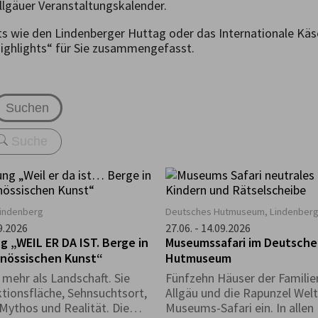
llgäuer Veranstaltungskalender.
ts wie den Lindenberger Huttag oder das Internationale Kä
highlights“ für Sie zusammengefasst.
Suchen
Lindenberg
Deutsches Hutmuseum, Lindenber
09.2026
27.06. - 14.09.2026
g „WEIL ER DA IST. Berge in
Museumssafari im Deutsch
enössischen Kunst“
Hutmuseum
 mehr als Landschaft. Sie
Fünfzehn Häuser der Famili
ktionsfläche, Sehnsuchtsort,
Allgäu und die Rapunzel Welt
 Mythos und Realität. Die
Museums-Safari ein. In alle