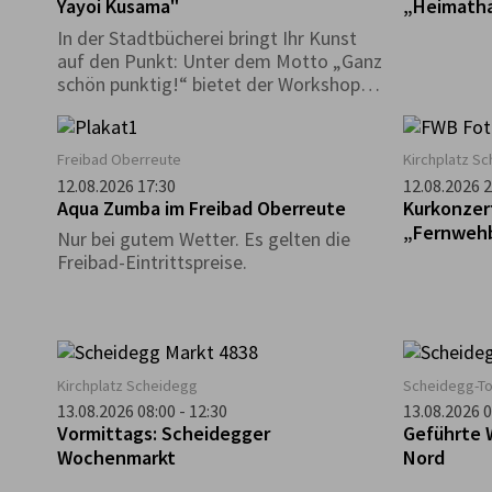
Yayoi Kusama"
„Heimath
In der Stadtbücherei bringt Ihr Kunst
auf den Punkt: Unter dem Motto „Ganz
schön punktig!“ bietet der Workshop
mit Gisela Dobler die Möglichkeit, in
das Leben und fröhlich-bunte Werk der
japanischen Künstlerin Yayoi Kusama
Freibad Oberreute
Kirchplatz S
einzutauchen. Mit verschiedenen
12.08.2026 17:30
12.08.2026 2
Materialien lassen wir Punkte und
Aqua Zumba im Freibad Oberreute
Kurkonzer
Farben tanzen.
„Fernweh
Nur bei gutem Wetter. Es gelten die
Freibad-Eintrittspreise.
Kirchplatz Scheidegg
Scheidegg-T
13.08.2026 08:00 - 12:30
13.08.2026 0
Vormittags: Scheidegger
Geführte 
Wochenmarkt
Nord