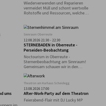
Wiederverwenden und Reparieren
vermeidet Müll und schont wertvolle
Rohstoffe und Ressourcen, welche
ansonsten für die Produktion neuer
Gegenstände aufgewendet werden
müssten. Durch die Entstehung der
Repair Café- Initiativen wurde dieser
g
Sinnraum Oberreute
Gedanke weiterentwickelt und auf den
12.08.2026 21:30 - 22:30
lokalen Ebenen in die Gesellschaft
STERNEBADEN in Oberreute -
getragen.
Perseiden-Beobachtung
Noctourism in Oberreute -
Sternenbeobachtung am Sinnraum!
Gemeinsam schauen wir in den
Nachthimmel und entdecken die
Schönheiten des Nachthimmels.
Theatron am Kurhaus Scheidegg
13.08.2026 17:00
nd ums
After-Work-Party auf dem Theatron
Feierabend-Flair mit DJ Lucky MP
uppern im