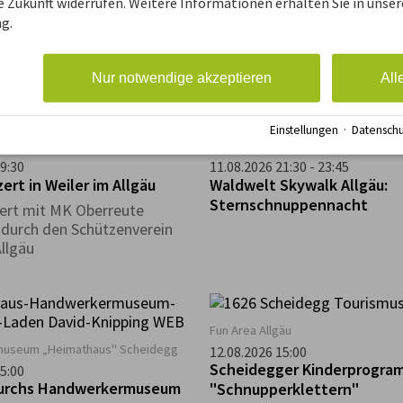
ie Zukunft widerrufen. Weitere Informationen erhalten Sie in unser
UIFACH GUAT in Oberreute -
 Familienausflug zum
g.
KÄSE
 Heim in Scheffau
Verkostung von heimischem 
Käse. Anmeldung erforderlic
Nur notwendige akzeptieren
All
Einstellungen
·
Datenschu
Weiler im Allgäu
Waldwelt Skywalk Allgäu, Scheideg
9:30
11.08.2026 21:30 - 23:45
rt in Weiler im Allgäu
Waldwelt Skywalk Allgäu:
Sternschnuppennacht
ert mit MK Oberreute
durch den Schützenverein
Allgäu
Fun Area Allgäu
useum „Heimathaus" Scheidegg
12.08.2026 15:00
Scheidegger Kinderprogra
5:00
durchs Handwerkermuseum
"Schnupperklettern"