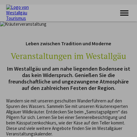
KRAFTQUELLE
RADFAHREN
Leben zwischen Tradition und Moderne
WANDERN
FERIENORTE
Veranstaltungen im Westallgäu
UNTERKÜNFTE
VERANSTALTUNGEN
Im Westallgäu und am nahe liegenden Bodensee ist
SERVICE
das kein Widerspruch. Genießen Sie die
freundschaftliche und ungezwungene Atmosphäre
auf den zahlreichen Festen der Region.
Wandern sie mit unseren geschulten Wanderführern auf den
Spuren des Wassers. Sammeln Sie mit unseren Kräuterexperten
Allgäuer Wildkräuter. Entdecken Sie beim „Samstagspilgern“ das
Pilgern für sich. Lernen Sie bei einer Sennereibesichtigung und
beim Kässpatzenkochkurs, wie der Käse auf den Teller kommt.
Diese und viele weitere Angebote finden Sie im Westallgäuer
Veranstaltungskalender.