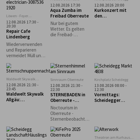
bietet der
12.08.2026 17:30
12.08.2026 20:00
Workshop mit Gisela
Aqua Zumba im
Kurkonzert mit
Dobler die
Freibad Oberreute
den
Löwen - Foyer
Möglichkeit, in das
Lindenberg
„Fernwehböhmisc
12.08.2026 17:30 -
Nur bei gutem
Leben und fröhlich-
20:30
hen Stiefenhofen“
Wetter. Es gelten
Repair Cafe
bunte Werk der
die Freibad-
Lindenberg
japanischen
Eintrittspreise.
Künstlerin Yayoi
Wiederverwenden
Kusama
und Reparieren
einzutauchen. Mit
vermeidet Müll und
verschiedenen
schont wertvolle
Materialien lassen
Rohstoffe und
wir Punkte und
Ressourcen,
Farben tanzen.
welche ansonsten
Waldwelt Skywalk
Sinnraum Oberreute
Kirchplatz Scheidegg
für die Produktion
Allgäu, Scheidegg
12.08.2026 21:30 -
12.08.2026 21:30 -
13.08.2026 08:00 -
neuer Gegenstände
23:45
22:30
12:30
Waldwelt Skywalk
STERNEBADEN in
Vormittags:
aufgewendet
Allgäu:
Oberreute -
Scheidegger
werden müssten.
Sternschnuppenna
Perseiden-
Wochenmarkt
Durch die
Noctourism in
cht
Beobachtung
Entstehung der
Oberreute -
Repair Café-
Sternenbeobachtu
Initiativen wurde
ng am Sinnraum!
dieser Gedanke
Gemeinsam
weiterentwickelt
schauen wir in den
Theatron am Kurhaus
und auf den lokalen