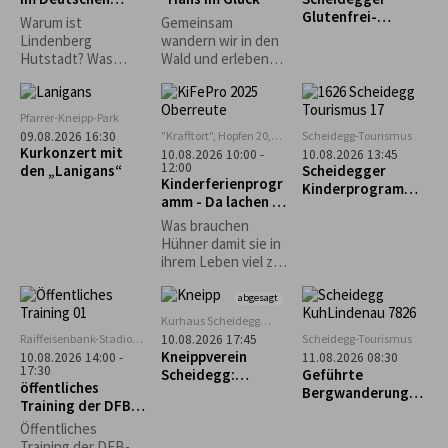
möglich.
Grünenbach
Hutmuseum
Glutenfrei-
Warum ist
Gemeinsam
Wochen: Geführte
Lindenberg
wandern wir in den
Genusswanderung
Hutstadt? Was
Wald und erleben
mit glutenfreier
haben denn
dort eine
Einkehr
Pferdehändler
spannende
damit zu tun? Und
Geschichte der
Pfarrer-Kneipp-Park
wie entstehen
Gebrüder Grimm
"Krafftort", Hopfen 20,
Scheidegg-Tourismus
09.08.2026 16:30
Strohhüte? Warum
88167 Stiefenhofen
Kurkonzert mit
10.08.2026 10:00 -
10.08.2026 13:45
gibt es einen
12:00
den „Lanigans“
Scheidegger
Kinderferienprogr
Haifisch im
Kinderprogramm:
amm - Da lachen ja
Museum?
Familienwanderun
die Hühner
g durch den
Was brauchen
Walderlebnispfad
Hühner damit sie in
bei Möggers
ihrem Leben viel zu
lachen haben und
ein fröhliches
abgesagt
Hühnerleben
Kurhaus Scheidegg
führen können? Das
Mehrzweckraum im UG
Raiffeisenbank-Stadion
Scheidegg-Tourismus
10.08.2026 17:45
und vieles mehr,
in Weiler im Allgäu
Kneippverein
10.08.2026 14:00 -
11.08.2026 08:30
erfahrt ihr an
17:30
Scheidegg:
Geführte
öffentliches
diesem Nachmittag.
„Rückenfit“
Bergwanderung
Training der DFB-
zum Alpseeköpfle
Erstliga-
(1.024m)
Öffentliches
Schiedsrichter
Training der DFB-