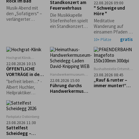
Rock im Bad
findet nur bei
Seepromenade
Standkonzert am
22.08.2026 09:00
trockenem Wetter
Lindenberg
Feuerwehrhaus
" Schweige und
Musik-Abend mit
statt.*
Höre "
den „Sofatigers“ –
Die Musikkapelle
verlängerter
Stiefenhofen spielt
Meditative
Badebetrieb.
ein Standkonzert
Wanderung auf
Grillspezialitäten
zugunsten der
einsamen Pfaden im
und Cocktails vom
Stiefenhofer
Waldseegebiet
gratis
10+ Plätze
Freibadkiosk. Nur
Feuerwehr! Freuen
Lindenberg mit
bei guter
Sie sich auf einen
Christine Wagner.
Witterung.
Abend voller Musik
Hochgrat Klinik
und Gemeinschaft.
Stiefenhofen
22.08.2026 10:15
ÖFFENTLICHE
Bushaltestelle Ortsmitte
Scheidegg
VORTRÄGE in der
Handwerkermuseum
23.08.2026 08:45
„Heimathaus"
Hochgrat Klinik
„Rauf & runter –
22.08.2026 15:00
"befreit leben…“ -
Scheidegg
Führung durchs
immer munter!“
Albert Huchler,
Handwerkermuseu
Geführte Tour zum
Heilpraktiker
m „Heimathaus“
Pfänder
Psychotherapie,
Naturpädagoge
Parkplatz Ostkinberg
23.08.2026 11:30
Sattelfest
Scheidegg –
Reiterspaß für