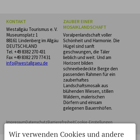
Groß und Klein!
KONTAKT
ZAUBER EINER
MOSAIKLANDSCHAFT
Westallgäu Tourismus e. V.
Museumsplatz 1
Voralpenlandschaft voller
88161 Lindenberg im Allgäu
Schönheit und Harmonie. Die
DEUTSCHLAND
Hügel sind sanft
Tel.
+49 8382 270 431
geschwungen, die Täler
Fax +49 8382 270 774 31
lieblich und weit. Und am
info@westallgaeu.de
Horizont bilden
schneebedeckte Berge den
passenden Rahmen für ein
zauberhaftes
Landschaftsmosaik aus
blühenden Wiesen, stillen
Wäldern, malerischen
Dörfern und einsam
gelegenen Bauernhöfen.
Impressum
Datenschutz
Barrierefreiheit
Cookie-Einstellungen
Erstellt mit
Tramino
Wir verwenden Cookies und andere