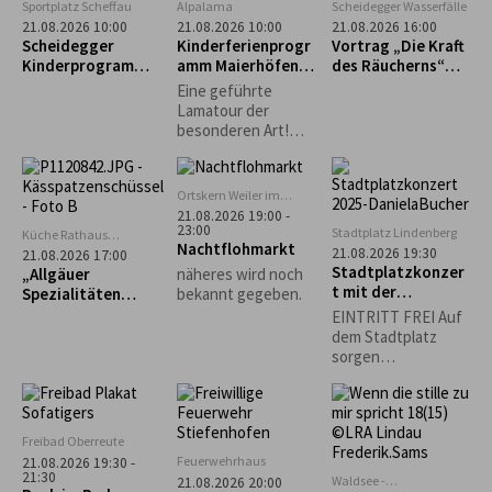
Dr. med. Helga
Sportplatz Scheffau
Alpalama
Scheidegger Wasserfälle
Wollmerstedt...
21.08.2026 10:00
21.08.2026 10:00
21.08.2026 16:00
Scheidegger
Kinderferienprogr
Vortrag „Die Kraft
Kinderprogramm:
amm Maierhöfen:
des Räucherns“
Intuitives
Alpalama Familien-
mit Leni Weber
Eine geführte
Bogenschießen für
Erlebniszeit
Lamatour der
Kinder
besonderen Art!
Mindestens 2
Familien Pro Familie
60 €.
Ortskern Weiler im
Allgäu
21.08.2026 19:00 -
23:00
Stadtplatz Lindenberg
Küche Rathaus
Nachtflohmarkt
Scheidegg
21.08.2026 19:30
21.08.2026 17:00
Stadtplatzkonzer
„Allgäuer
näheres wird noch
t mit der
Spezialitäten
bekannt gegeben.
Musikgruppe
selbst gemacht“ –
EINTRITT FREI Auf
"Bährig Böhmisch"
Käs- und
dem Stadtplatz
Krautspätzle
sorgen
Lindenberger
Vereine für
Sitzgelegenheiten
und das leibliche
Freibad Oberreute
Wohl. *Die
Feuerwehrhaus
21.08.2026 19:30 -
Veranstaltung
21:30
Waldsee -
21.08.2026 20:00