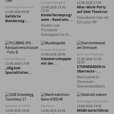
Nachthimmel und
Scheidegg
Landgut Ihlingshof
13.08.2026 17:00
Ebenen in die
entdecken die
After-Work-Party
Scheidegg-Tourismus
13.08.2026 13:30 -
Gesellschaft
Schönheiten des
15:30
auf dem Theatron
13.08.2026 09:00
getragen.
Kinderferienprogr
Nachthimmels.
Geführte
Feierabend-Flair mit
amm - Rund ums
Wanderung:
DJ Lucky MP
Pferd -
Scheidegg-Nord
Kommt zum
AUSGEBUCHT!
Pferdeluft-
Schnuppern im Stall
der Reitschule
Schwärzler auf dem
Ihlingshof. Bitte
Kurpark Oberreute
Getränk mitbringen!
Sinnraum Oberreute
13.08.2026 20:00
Dämmerschoppen
Küche Rathaus
13.08.2026 21:30 -
22:30
Scheidegg
mit der
13.08.2026 17:00
STERNEBADEN in
„Allgäuer
Musikkapelle
Oberreute -
Spezialitäten
Oberreute
Perseiden-
selbst gemacht“ –
Noctourism in
Beobachtung
Käs- und
Oberreute -
Krautspätzle
Sternenbeobachtu
ng am Sinnraum!
Gemeinsam
schauen wir in den
Scheidegger Wasserfälle
Nachthimmel und
Sportplatz Scheffau
Alpalama
14.08.2026 14:30
entdecken die
Wildkräuterführun
14.08.2026 10:00
14.08.2026 10:00
Schönheiten des