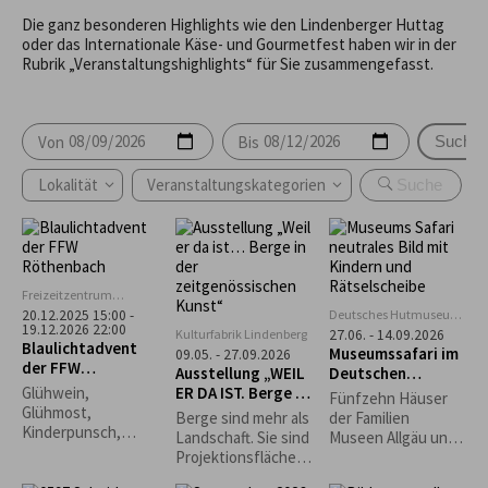
Die ganz besonderen Highlights wie den Lindenberger Huttag
oder das Internationale Käse- und Gourmetfest haben wir in der
Rubrik „Veranstaltungshighlights“ für Sie zusammengefasst.
Von
Bis
Suche
Lokalität
Veranstaltungskategorien
Freizeitzentrum
Rentershofen
Deutsches Hutmuseum,
20.12.2025 15:00 -
19.12.2026 22:00
Lindenberg
Kulturfabrik Lindenberg
27.06. - 14.09.2026
Blaulichtadvent
Museumssafari im
09.05. - 27.09.2026
der FFW
Ausstellung „WEIL
Deutschen
Röthenbach
ER DA IST. Berge in
Hutmuseum
Glühwein,
Fünfzehn Häuser
der
Glühmost,
Berge sind mehr als
der Familien
zeitgenössischen
Kinderpunsch,
Landschaft. Sie sind
Museen Allgäu und
Kunst“
Kaffee, Bier
Projektionsfläche,
die Rapunzel Welt
Waffeln, Grillwürste,
Sehnsuchtsort,
laden zur Museums-