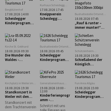
mehr erwartet.
Kurhaus Scheidegg
Mehrzweckraum im UG
Bergblütenhof
17.08.2026 17:45
Kneippverein
Bushaltestelle Ortsmitte
17.08.2026 14:00
Scheidegg
Scheidegger
Scheidegg:
18.08.2026 07:45
Kinderprogramm:
„Rückenfit“
„Rauf & runter –
Alpakaführung –
immer munter!“
lachen, erleben
Geführte Tour zum
und staunen
Pfänder
Kirche St. Gebhard
Bushaltestelle Ortsmitte
Scheidegg
Schützenheim
18.08.2026 09:30
18.08.2026 09:45
Scheidegg
Die Wunder des
Scheidegger
18.08.2026 19:30
(ehem. Lokschuppen)
Waldes -
Kinderprogramm:
Schießabend der
Waldführung in
Geführter
Königlich
Maierhöfen
Familienausflug
privilegierten
zum Biolandhof
Schützengesellsch
Heim in Scheffau
aft Scheidegg
Kirchplatz in Weiler im
Generationenhaus
Fun Area Allgäu
Allgäu
Oberreute
18.08.2026 19:30
19.08.2026 10:00 -
19.08.2026 15:00
12:00
Standkonzert in
Scheidegger
Kinderferienprogr
Weiler mit den
Kinderprogramm:
amm -
Trachtlern
"Schnupperkletter
Standkonzert mit
Obstschnitzen-
n"
Schnitzt mit uns
dem Trachtenverein
AUSGEBUCHT!!!
tolle Figuren aus