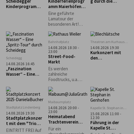
Scheidegger
Kinderferienprogr
g durch die
Nachthimmels.
Kinderprogramm:
amm Maierhöfen:
Scheidegger
Intuitives
Alpalama Familien-
Wasserfälle
Eine geführte
Bogenschießen für
Erlebniszeit
Lamatour der
Kinder
besonderen Art!
Mindestens 2
Familien Pro Familie
60 €.
Bahnhofplatz
Theatron am Kurhaus
Scheidegg
14.08.2026 18:30 -
14.08.2026 19:30
23:00
Kurkonzert mit
Street-Food-
den
Scheidegg
Markt
„Blechlätsche“
14.08.2026 16:45
„Faszination
Es werden
Wasser“ – Eine
zahlreiche
„Spritz-Tour“
Foodtrucks, u.a.
durch Scheidegg
Burger, Tex-Mex,
asiatisch und vieles
mehr erwartet.
Maibaumplatz
Stadtplatz Lindenberg
14.08.2026 20:00 -
Kapelle St. Stephan in
23:00
Genhofen
14.08.2026 19:30
15.08.2026 11:00 -
Heimatabend
12:30
Stadtplatzkonzer
Trachtenverein
Führung in der
t mit dem "Trio
Stiefenhofen
Kapelle St.
Spontan"
Für ein
EINTRITT FREI Auf
Stephan in