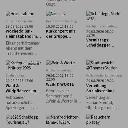
Obst.
Kurpark Oberreute
Kirchplatz Scheidegg
Kirchplatz Scheidegg
19.08.2026 18:00
19.08.2026 19:00
Wochedoiler -
Kurkonzert mit
20.08.2026 08:00 -
12:30
Heimatabend im
der Gruppe
Vormittags:
Kurgarten
„Nimms wies isch“
Ein unterhaltsamer
Scheidegger
Abend mit dem
Wochenmarkt
Trachtenverein
Oberreute unter
Mitwirkung der
abgesagt
Kinder- und
Museumsgarten
Jugendgruppe,
Oberreute
Stiefenhofen
Kulturboden Lindenberg
20.08.2026 19:00 -
Aktivengruppe,
22:00
20.08.2026 17:00
20.08.2026 19:00
WEIN & WORTE
Goißler,
Wald &
Verleihung
Stubenmusik und
Wildpflanzen im
Sozialistenhut
Genussvoller
Schellengruppe.
Jahreslauf
Sommerabend:
Achtsamer
Verleihung an
„Wein & Worte“ lädt
naturkundlicher
Florian Freund,
erstmals in den
Spaziergang mit
Oberbürgermeister
Museumsgarten ein
Wald- und
der Stadt Augsburg
Kräuterpädagogin,
Pilzcoach (DGfM)