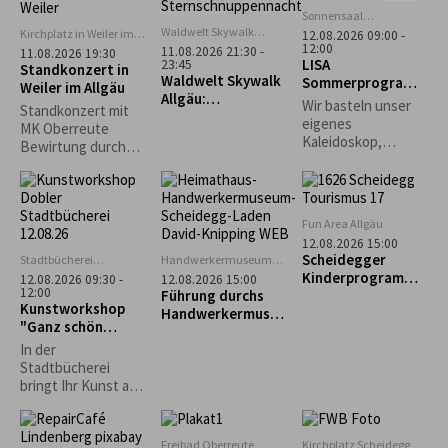
unter kundiger
Sonnensaal
Stiefenhofen
Führung.
Waldwelt Skywalk
Kirchplatz in Weiler im
12.08.2026 09:00 -
Allgäu, Scheidegg
12:00
Allgäu
11.08.2026 21:30 -
11.08.2026 19:30
LISA
23:45
Standkonzert in
Waldwelt Skywalk
Sommerprogramm
Weiler im Allgäu
Allgäu:
: Kreativ mit
Wir basteln unser
Standkonzert mit
Sternschnuppenna
Naturmaterialien
eigenes
MK Oberreute
cht
Kaleidoskop,
Bewirtung durch
gestalten
den Schützenverein
Naturbilder und
Weiler im Allgäu
Karten und je nach
Lust und
Fun Area Allgäu
Wetterlage ein
12.08.2026 15:00
großes
Scheidegger
Stadtbücherei
Handwerkermuseum
Gemeinschaftsbild.
Lindenberg
„Heimathaus"
Kinderprogramm:
12.08.2026 09:30 -
12.08.2026 15:00
Scheidegg
12:00
Führung durchs
"Schnupperkletter
Kunstworkshop
Handwerkermuseu
n"
"Ganz schön
m „Heimathaus“
punktig-Yayoi
In der
Kusama"
Stadtbücherei
bringt Ihr Kunst auf
den Punkt: Unter
dem Motto „Ganz
schön punktig!“
Freibad Oberreute
Kirchplatz Scheidegg