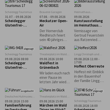
Schmalzbrote
Hindernis, Mythos
Safari ein. In allen
und Realität. Die
Museen gibt es in
Ausstellung „Weil er
diesem Zeitraum
Scheidegg-Tourismus
Brauerei Garagen
Heimathaus
da ist…“
ein tierisches
Zwirkenberg
31.07. - 09.08.2026
07.08. - 09.08.2026
09.08.2026
versammelt diese
Rätsel zu lösen, bei
Scheidegger
Meckatzer Open-
Kunstausstellung
Auseinandersetzun
dem detektivischer
Glutenfrei-
Air
im Heimathaus
g in Positionen von
Spürsinn gefragt
Wochen vom 31.
Gestratz-
Der Hornerclub
Vernissage von
zehn
ist. Bei der
Juli bis 9. August
Zwirkenberg
Riedhirsch feiert
Gertrud Feuerstein
zeitgenössischen
Museumssafari
2026
sein 40-jähriges
aus Ratzenried
Künstlerinnen und
begleitet euch ein
Jubiläum bei den
(Moderne Malerei -
Künstlern, die den
buntes Rätselheft,
Meckatzer Garagen.
Situationen aus
abgesagt
Berg als äußere
das ihr kostenlos an
Freut euch auf ein
dem Leben)
Scheidegg-Tourismus
Theaterplatz im Wald
Lingg Christoph und
Realität ebenso
den
abwechslungsreich
bei Grünenbach
Katrin
09.08.2026 08:00
09.08.2026 10:00
09.08.2026 11:00 -
befragen wie als
Museumskassen
es Programm mit
17:00
Scheidegger
Waldfest in
inneres und
erhaltet. Wer
Hoffest Oberreute
Musik, guter
Glutenfrei-
Grünenbach
gesellschaftliches
mindestens drei
Stimmung und
Wochen: Geführte
Hoffest mit Einblick
Bild.
Museen besucht
Wir laden euch nach
reichhaltiger
Morgenwanderung
in den Bauernhof
und die Rätsel löst
einer Pause im
Verpflegung.
mit Frühstück im
der Familie Lingg.
kann an einer
letzten Jahr wieder
glutenfreien Café
Reichhaltiger
Verlosung
zu unserem
"Guni´s Panificio"
Mittagstisch. Kaffee
teilnehmen. Der
Waldfest ein und
ausgebucht
abgesagt
und Kuchen.
Besuch ist zu den
freuen uns auf
Deutsches Hutmuseum,
Theaterplatz im Wald
Kinderspiele.
Öffnungszeiten des
euren zahlreichen
Lindenberg
bei Grünenbach
Scheidegg-Tourismus
09.08.2026 15:00
09.08.2026 15:00
Hüpfburg
Deutschen
Besuch! Eure
Familienführung
Märchen im Wald
09.08.2026 16:00
Hutmuseum
Musikkapelle
im Deutschen
"Hans im Glück"
Scheidegger