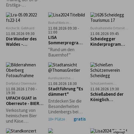
Erstliga-
Schiedsrichter mit
Bewirtung
Biohof Wels in
Oberthalhofen
Kirche St. Gebhard
Bushaltestelle Ortsmitte
11.08.2026 09:30 -
11:00
Scheidegg
11.08.2026 09:30
11.08.2026 09:45
LISA
Die Wunder des
Scheidegger
Sommerprogramm
Waldes -
Kinderprogramm:
: Hofeinblicke
Waldführung in
Geführter
"Rund um den
Maierhöfen
Familienausflug
Bauernhof"
zum Biolandhof
Heim in Scheffau
Aureliuskirche
Lindenberg
Dorfplatz Oberreute
Schützenheim
11.08.2026 18:30
Scheidegg
Stadtführung "Es
11.08.2026 17:00 -
11.08.2026 19:30
(ehem. Lokschuppen)
19:30
dämmert"
Schießabend der
UIFACH GUAT in
Königlich
Entdecken Sie die
Oberreute - BIER &
privilegierten
Besonderheiten
KÄSE
Schützengesellsch
Verkostung von
Lindenbergs bei
aft Scheidegg
heimischem Bier
einem abendlichen
gratis
10+ Plätze
und Käse.
Spaziergang durch
Anmeldung
die
erforderlich.
abgesagt
Stadtgeschichte