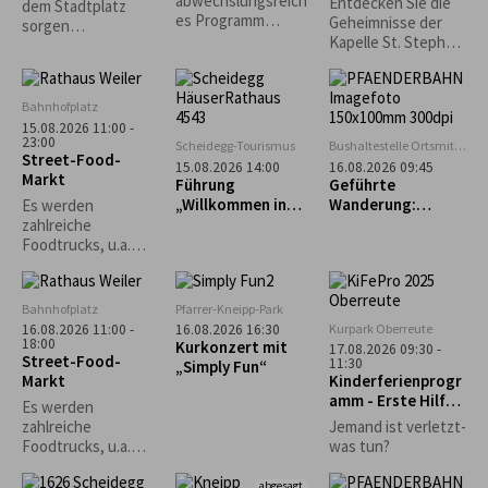
abwechslungsreich
Entdecken Sie die
dem Stadtplatz
Genhofen
es Programm
Geheimnisse der
sorgen
sorgen die
Kapelle St. Stephan
Lindenberger
Alphornbläser, die
in Genhofen bei
Vereine für
Kindergruppe und
einer exklusiven
Sitzgelegenheiten
die aktiven Plattler.
Führung mit
und das leibliche
Bahnhofplatz
Heimatpfleger
Wohl. *Die
15.08.2026 11:00 -
Georg King!
23:00
Veranstaltung
Scheidegg-Tourismus
Bushaltestelle Ortsmitte
Street-Food-
findet nur bei
Scheidegg
15.08.2026 14:00
16.08.2026 09:45
Markt
trockenem Wetter
Führung
Geführte
statt.*
„Willkommen in
Wanderung:
Es werden
Scheidegg“
Bregenz - Pfänder
zahlreiche
- Fluh - Känzele -
Foodtrucks, u.a.
Bregenz
Burger, Tex-Mex,
asiatisch und vieles
mehr erwartet.
Bahnhofplatz
Pfarrer-Kneipp-Park
Kurpark Oberreute
16.08.2026 11:00 -
16.08.2026 16:30
18:00
Kurkonzert mit
17.08.2026 09:30 -
Street-Food-
11:30
„Simply Fun“
Markt
Kinderferienprogr
amm - Erste Hilfe
Es werden
Kurs
zahlreiche
Jemand ist verletzt-
Foodtrucks, u.a.
was tun?
Burger, Tex-Mex,
asiatisch und vieles
abgesagt