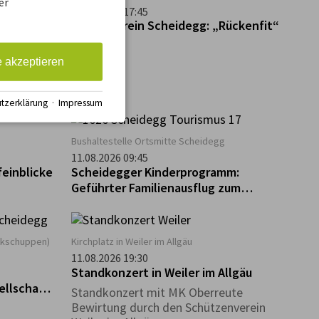
er
10.08.2026 17:45
FB-
Kneippverein Scheidegg: „Rückenfit“
-Erstliga-
e akzeptieren
g
tzerklärung
·
Impressum
Bushaltestelle Ortsmitte Scheidegg
11.08.2026 09:45
einblicke
Scheidegger Kinderprogramm:
Geführter Familienausflug zum
Biolandhof Heim in Scheffau
okschuppen)
Kirchplatz in Weiler im Allgäu
11.08.2026 19:30
Standkonzert in Weiler im Allgäu
ellschaft
Standkonzert mit MK Oberreute
Bewirtung durch den Schützenverein