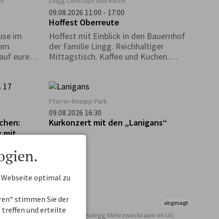
ch
Lingg Christoph und Katrin
09.08.2026 11:00 - 17:00
Hoffest Oberreute
use im
Hoffest mit Einblick in den Bauernhof
rem
der Familie Lingg. Reichhaltiger
auf euren
Mittagstisch. Kaffee und Kuchen.
sikkapelle
Kinderspiele. Hüpfburg
Pfarrer-Kneipp-Park
09.08.2026 16:30
chen:
Kurkonzert mit den „Lanigans“
 mit
ogien.
 Webseite optimal zu
eren“ stimmen Sie der
abgesagt
treffen und erteilte
Allgäu
Kurhaus Scheidegg Mehrzweckraum im UG