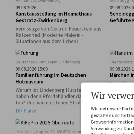
Heimathaus Zwirkenberg
Scheidegg-T
09.08.2026
09.08.2026 0
Kunstausstellung im Heimathaus
Scheidegg
Gestratz-Zwirkenberg
Geführte 
Frühstück 
Vernissage von Gertrud Feuerstein aus
´s Panifici
Ratzenried (Moderne Malerei -
Situationen aus dem Leben)
Deutsches Hutmuseum, Lindenberg
Theaterplatz
09.08.2026 15:00
09.08.2026 1
Familienführung im Deutschen
Hutmuseum
Gemeinsam
und erlebe
Warum ist Lindenberg Hutstadt? Was
Wir verwe
Geschicht
haben denn Pferdehändler damit zu
tun? Und wie entstehen Strohhüte?
Warum gibt es einen Haifisch im
Wir und unsere Part
ab
0,00 €
10+ Plätze
Museum?
gestalten und fortl
Browserinformationen
Verwendung zu. Durch
"Krafftort", Hopfen 20, 88167 Stiefenhofen
Scheidegg-T