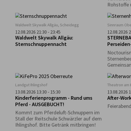
Rohstoffe 
ansonsten 
Gegenstän
müssten. D
Waldwelt Skywalk Allgäu, Scheidegg
Sinnraum Obe
Repair Café
12.08.2026 21:30 - 23:45
12.08.2026 2
Gedanke we
Waldwelt Skywalk Allgäu:
STERNEBAD
lokalen Ebe
Sternschnuppennacht
Perseiden
getragen.
Noctourism
Sternenbe
Gemeinsam
Nachthimm
Schönheit
Landgut Ihlingshof
Theatron am 
13.08.2026 13:30 - 15:30
13.08.2026 1
Kinderferienprogramm - Rund ums
After-Wor
Pferd - AUSGEBUCHT!
Feierabend
Kommt zum Pferdeluft-Schnuppern im
Stall der Reitschule Schwärzler auf dem
Ihlingshof. Bitte Getränk mitbringen!