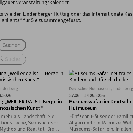
llgäuer Veranstaltungskalender.
ts wie den Lindenberger Huttag oder das Internationale Kä
highlights“ für Sie zusammengefasst.
Suchen
Lindenberg
Deutsches Hutmuseum, Lindenber
09.2026
27.06. - 14.09.2026
g „WEIL ER DA IST. Berge in
Museumssafari im Deutsch
enössischen Kunst“
Hutmuseum
 mehr als Landschaft. Sie
Fünfzehn Häuser der Famili
ktionsfläche, Sehnsuchtsort,
Allgäu und die Rapunzel Welt
 Mythos und Realität. Die
Museums-Safari ein. In alle