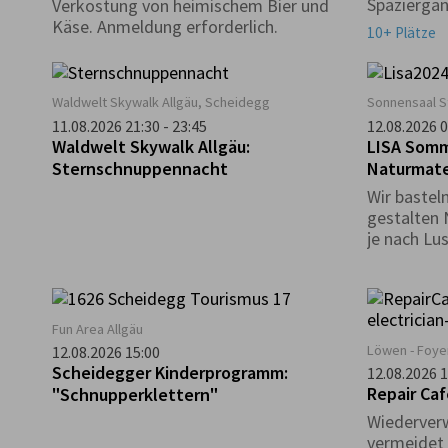
Spaziergan
Verkostung von heimischem Bier und
unter kund
Käse. Anmeldung erforderlich.
10+ Plätze
Waldwelt Skywalk Allgäu, Scheidegg
Sonnensaal S
11.08.2026 21:30 - 23:45
12.08.2026 0
Waldwelt Skywalk Allgäu:
LISA Somm
Sternschnuppennacht
Naturmate
Wir bastel
gestalten 
je nach Lu
Gemeinscha
Fun Area Allgäu
Löwen - Foye
12.08.2026 15:00
Scheidegger Kinderprogramm:
12.08.2026 1
Repair Ca
"Schnupperklettern"
Wiederver
vermeidet 