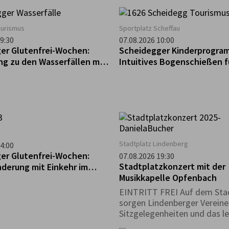
g „Weil er da ist…“
gibt es in diesem Zeitraum e
t diese Auseinandersetzung
tierisches Rätsel zu lösen, b
nen von zehn
detektivischer Spürsinn gefra
ourismus
Sportplatz Scheffau
ischen Künstlerinnen und
der Museumssafari begleitet
9:30
07.08.2026 10:00
 die den Berg als äußere
buntes Rätselheft, das ihr k
er Glutenfrei-Wochen:
Scheidegger Kinderprogra
benso befragen wie als
den Museumskassen erhalte
ng zu den Wasserfällen mit
Intuitives Bogenschießen f
 gesellschaftliches Bild.
mindestens drei Museen bes
ier Weißwurst-Gaudi
die Rätsel löst kann an einer
teilnehmen. Der Besuch ist z
Öffnungszeiten des Deutsch
Hutmuseum möglich.
Stadtplatz Lindenberg
4:00
er Glutenfrei-Wochen:
07.08.2026 19:30
Stadtplatzkonzert mit der
derung mit Einkehr im
Musikkapelle Opfenbach
EINTRITT FREI Auf dem Sta
sorgen Lindenberger Vereine
Sitzgelegenheiten und das le
Wohl. *Die Veranstaltung fin