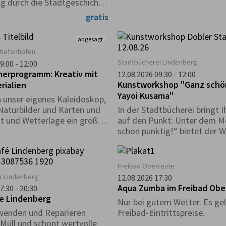
g durch die Stadtgeschichte
iger Führung.
gratis
abgesagt
tiefenhofen
Stadtbücherei Lindenberg
9:00 - 12:00
erprogramm: Kreativ mit
12.08.2026 09:30 - 12:00
Kunstworkshop "Ganz schön
rialien
Yayoi Kusama"
n unser eigenes Kaleidoskop,
Naturbilder und Karten und
In der Stadtbücherei bringt I
st und Wetterlage ein großes
auf den Punkt: Unter dem M
ftsbild.
schön punktig!“ bietet der 
mit Gisela Dobler die Möglich
das Leben und fröhlich-bunt
japanischen Künstlerin Yayo
Freibad Oberreute
einzutauchen. Mit verschied
r Lindenberg
12.08.2026 17:30
Materialien lassen wir Punkt
Aqua Zumba im Freibad Obe
7:30 - 20:30
Farben tanzen.
fe Lindenberg
Nur bei gutem Wetter. Es gel
wenden und Reparieren
Freibad-Eintrittspreise.
Müll und schont wertvolle