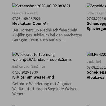
Ausstellun
versammel
in Positio
Brauerei Garagen
Scheidegg-T
zeitgenöss
07.08. - 09.08.2026
07.08.2026 0
Künstlern,
Meckatzer Open-Air
Scheidegg
Realität e
Spazierga
Der Hornerclub Riedhirsch feiert sein
inneres und
glutenfre
40-jähriges Jubiläum bei den Meckatzer
Garagen. Freut euch auf ein
abwechslungsreiches Programm mit
Musik, guter Stimmung und
reichhaltiger Verpflegung.
Lindenhof
Bad Wurzach/Eintürnen
07.08.2026 1
Scheidegg
07.08.2026 13:30
Kräuter am Wegesrand
Alpakawan
Ellerhof
Geführte Wanderung mit Allgäuer
Wildkräuterführerin Sieglinde Walser-
Weber