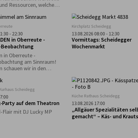
und Ressourcen, welche
für die Produktion neuer
de aufgewendet werden
urch die Entstehung der
rreute
Kirchplatz Scheidegg
- Initiativen wurde dieser
1:30 - 22:30
13.08.2026 08:00 - 12:30
iterentwickelt und auf den
EN in Oberreute -
Vormittags: Scheidegger
nen in die Gesellschaft
-Beobachtung
Wochenmarkt
 in Oberreute -
obachtung am Sinnraum!
 schauen wir in den
el und entdecken die
en des Nachthimmels.
Kurhaus Scheidegg
Küche Rathaus Scheidegg
7:00
k-Party auf dem Theatron
13.08.2026 17:00
„Allgäuer Spezialitäten sel
-Flair mit DJ Lucky MP
gemacht“ – Käs- und Kraut