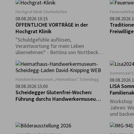
Hochgrat Klinik Stiefenhofen
Feuerwehrha
08.08.2026 10:15
08.08.2026 1
ÖFFENTLICHE VORTRÄGE in der
Traditione
Hochgrat Klinik
Freiwilli
"Schuldgefühle auflösen,
Verantwortung für mein Leben
übernehmen“ - Bettina von Nottbeck,
Heilpraktikerin,
Körperpsychotherapeutin
Sonnensaal S
Handwerkermuseum „Heimathaus" Scheidegg
08.08.2026 1
LISA Som
08.08.2026 15:00
Scheidegger Glutenfrei-Wochen:
Familienak
Führung durchs Handwerkermuseum
Workshop f
„Heimathaus“
Jahren: Wi
und backen