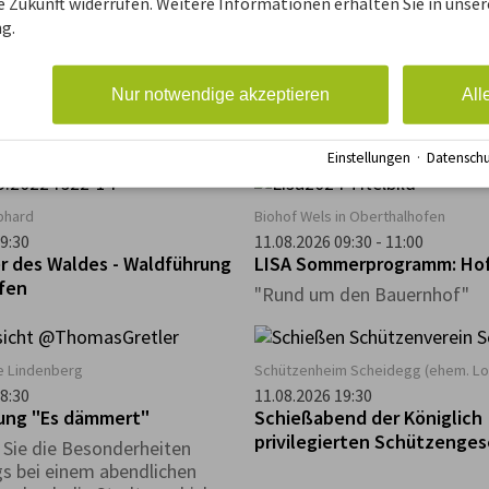
ie Zukunft widerrufen. Weitere Informationen erhalten Sie in unser
3:45
10.08.2026 14:00 - 17:30
g.
er Kinderprogramm:
öffentliches Training der D
anderung durch den
Erstliga-Schiedsrichter
nispfad bei Möggers
Öffentliches Training der DFB
Nur notwendige akzeptieren
All
Schiedsrichter mit Bewirtun
Einstellungen
·
Datenschu
bhard
Biohof Wels in Oberthalhofen
9:30
11.08.2026 09:30 - 11:00
r des Waldes - Waldführung
LISA Sommerprogramm: Hof
öfen
"Rund um den Bauernhof"
he Lindenberg
Schützenheim Scheidegg (ehem. L
8:30
11.08.2026 19:30
ung "Es dämmert"
Schießabend der Königlich
privilegierten Schützenges
Sie die Besonderheiten
Scheidegg
s bei einem abendlichen