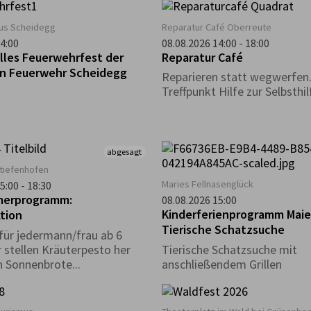
trockenem Wetter statt.*
us Scheidegg
Reparatur Café Oberreute
4:00
08.08.2026 14:00 - 18:00
lles Feuerwehrfest der
Reparatur Café
gen Feuerwehr Scheidegg
Reparieren statt wegwerfen
Treffpunkt Hilfe zur Selbsthil
abgesagt
tiefenhofen
Maries Fellnasenglück
5:00 - 18:30
merprogramm:
08.08.2026 15:00
Kinderferienprogramm Maie
tion
Tierische Schatzsuche
ür jedermann/frau ab 6
r stellen Kräuterpesto her
Tierische Schatzsuche mit
 Sonnenbrote...
anschließendem Grillen