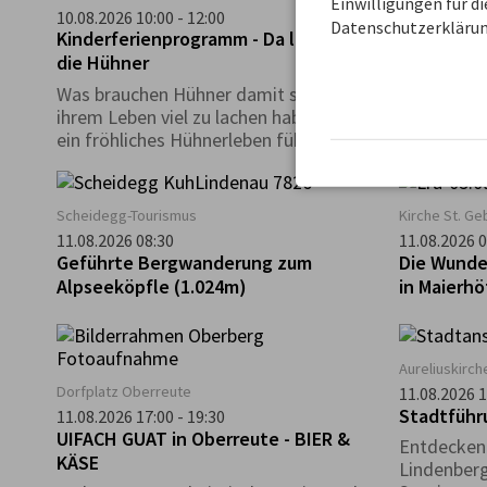
Einwilligungen für d
10.08.2026 10:00 - 12:00
10.08.2026 1
Datenschutzerklärun
Kinderferienprogramm - Da lachen ja
Scheidegg
die Hühner
Familienw
Walderleb
Was brauchen Hühner damit sie in
ihrem Leben viel zu lachen haben und
ein fröhliches Hühnerleben führen
können? Das und vieles mehr, erfahrt
ihr an diesem Nachmittag.
Scheidegg-Tourismus
Kirche St. Ge
11.08.2026 08:30
11.08.2026 0
Geführte Bergwanderung zum
Die Wunde
Alpseeköpfle (1.024m)
in Maierh
Aureliuskirc
Dorfplatz Oberreute
11.08.2026 1
Stadtführ
11.08.2026 17:00 - 19:30
UIFACH GUAT in Oberreute - BIER &
Entdecken 
KÄSE
Lindenberg