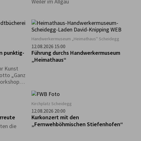
Weiler im Allgäu
Handwerkermuseum „Heimathaus" Scheidegg
12.08.2026 15:00
 punktig-
Führung durchs Handwerkermuseum
„Heimathaus“
hr Kunst
otto „Ganz
Workshop
keit, in
e Werk der
i Kusama
Kirchplatz Scheidegg
enen
12.08.2026 20:00
e und
rreute
Kurkonzert mit den
„Fernwehböhmischen Stiefenhofen“
ten die