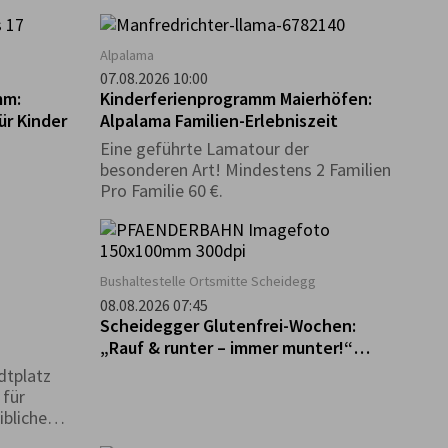
in
ei dem
gt ist. Bei
Alpalama
 euch ein
07.08.2026 10:00
ostenlos an
mm:
Kinderferienprogramm Maierhöfen:
t. Wer
ür Kinder
Alpalama Familien-Erlebniszeit
ucht und
Eine geführte Lamatour der
 Verlosung
besonderen Art! Mindestens 2 Familien
u den
Pro Familie 60 €.
en
Bushaltestelle Ortsmitte Scheidegg
08.08.2026 07:45
Scheidegger Glutenfrei-Wochen:
„Rauf & runter – immer munter!“
Geführte Tour zum Pfänder
dtplatz
 für
ibliche
det nur bei