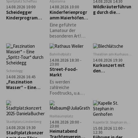
Sportplatz Scheffau
Alpalama
14.08.2026 14:30
entdecken die
Wildkräuterführun
14.08.2026 10:00
14.08.2026 10:00
Schönheiten des
Scheidegger
Kinderferienprogr
g durch die
Nachthimmels.
Kinderprogramm:
amm Maierhöfen:
Scheidegger
Intuitives
Alpalama Familien-
Wasserfälle
Eine geführte
Bogenschießen für
Erlebniszeit
Lamatour der
Kinder
besonderen Art!
Mindestens 2
Familien Pro Familie
60 €.
Bahnhofplatz
Theatron am Kurhaus
Scheidegg
14.08.2026 18:30 -
14.08.2026 19:30
23:00
Kurkonzert mit
Street-Food-
den
Scheidegg
Markt
„Blechlätsche“
14.08.2026 16:45
„Faszination
Es werden
Wasser“ – Eine
zahlreiche
„Spritz-Tour“
Foodtrucks, u.a.
durch Scheidegg
Burger, Tex-Mex,
asiatisch und vieles
mehr erwartet.
Maibaumplatz
Stadtplatz Lindenberg
14.08.2026 20:00 -
Kapelle St. Stephan in
23:00
Genhofen
14.08.2026 19:30
15.08.2026 11:00 -
Heimatabend
12:30
Stadtplatzkonzer
Trachtenverein
Führung in der