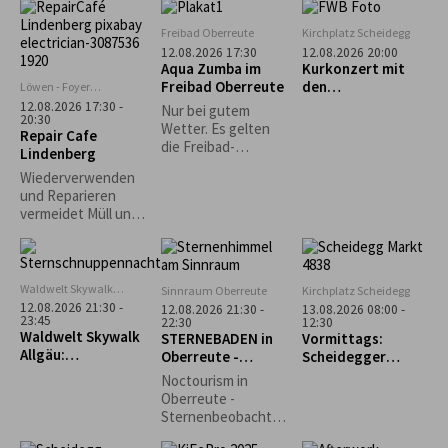
dem Motto „Ganz
schön punktig!“
Freibad Oberreute
Kirchplatz Scheidegg
bietet der
12.08.2026 17:30
12.08.2026 20:00
Workshop mit Gisela
Aqua Zumba im
Kurkonzert mit
Dobler die
Freibad Oberreute
den
Löwen - Foyer
Möglichkeit, in das
Lindenberg
„Fernwehböhmisc
12.08.2026 17:30 -
Nur bei gutem
Leben und fröhlich-
20:30
hen Stiefenhofen“
Wetter. Es gelten
Repair Cafe
bunte Werk der
die Freibad-
Lindenberg
japanischen
Eintrittspreise.
Künstlerin Yayoi
Wiederverwenden
Kusama
und Reparieren
einzutauchen. Mit
vermeidet Müll und
verschiedenen
schont wertvolle
Materialien lassen
Rohstoffe und
wir Punkte und
Ressourcen,
Farben tanzen.
welche ansonsten
Waldwelt Skywalk
Sinnraum Oberreute
Kirchplatz Scheidegg
für die Produktion
Allgäu, Scheidegg
12.08.2026 21:30 -
12.08.2026 21:30 -
13.08.2026 08:00 -
neuer Gegenstände
23:45
22:30
12:30
Waldwelt Skywalk
STERNEBADEN in
Vormittags:
aufgewendet
Allgäu:
Oberreute -
Scheidegger
werden müssten.
Sternschnuppenna
Perseiden-
Wochenmarkt
Durch die
Noctourism in
cht
Beobachtung
Entstehung der
Oberreute -
Repair Café-
Sternenbeobachtu
Initiativen wurde
ng am Sinnraum!
dieser Gedanke