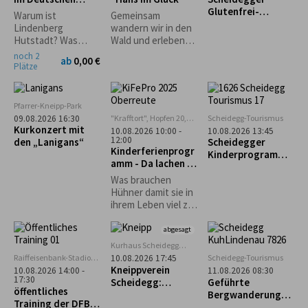
möglich.
Grünenbach
Hutmuseum
Glutenfrei-
Warum ist
Gemeinsam
Wochen: Geführte
Lindenberg
wandern wir in den
Genusswanderung
Hutstadt? Was
Wald und erleben
mit glutenfreier
haben denn
dort eine
noch 2
ab
0,00 €
Einkehr
Pferdehändler
spannende
Plätze
damit zu tun? Und
Geschichte der
wie entstehen
Gebrüder Grimm
Strohhüte? Warum
Pfarrer-Kneipp-Park
gibt es einen
"Krafftort", Hopfen 20,
Scheidegg-Tourismus
09.08.2026 16:30
Haifisch im
88167 Stiefenhofen
Kurkonzert mit
10.08.2026 10:00 -
10.08.2026 13:45
Museum?
12:00
den „Lanigans“
Scheidegger
Kinderferienprogr
Kinderprogramm:
amm - Da lachen ja
Familienwanderun
die Hühner
g durch den
Was brauchen
Walderlebnispfad
Hühner damit sie in
bei Möggers
ihrem Leben viel zu
lachen haben und
ein fröhliches
abgesagt
Hühnerleben
Kurhaus Scheidegg
führen können? Das
Mehrzweckraum im UG
Raiffeisenbank-Stadion
Scheidegg-Tourismus
10.08.2026 17:45
und vieles mehr,
in Weiler im Allgäu
Kneippverein
10.08.2026 14:00 -
11.08.2026 08:30
erfahrt ihr an
17:30
Scheidegg:
Geführte
öffentliches
diesem Nachmittag.
„Rückenfit“
Bergwanderung
Training der DFB-
zum Alpseeköpfle