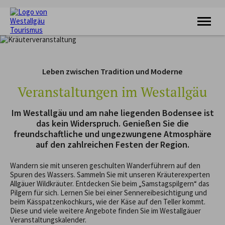
KRAFTQUELLE
RADFAHREN
Leben zwischen Tradition und Moderne
WANDERN
FERIENORTE
Veranstaltungen im Westallgäu
UNTERKÜNFTE
VERANSTALTUNGEN
Im Westallgäu und am nahe liegenden Bodensee ist
SERVICE
das kein Widerspruch. Genießen Sie die
freundschaftliche und ungezwungene Atmosphäre
auf den zahlreichen Festen der Region.
Wandern sie mit unseren geschulten Wanderführern auf den
Spuren des Wassers. Sammeln Sie mit unseren Kräuterexperten
Allgäuer Wildkräuter. Entdecken Sie beim „Samstagspilgern“ das
Pilgern für sich. Lernen Sie bei einer Sennereibesichtigung und
beim Kässpatzenkochkurs, wie der Käse auf den Teller kommt.
Diese und viele weitere Angebote finden Sie im Westallgäuer
Veranstaltungskalender.