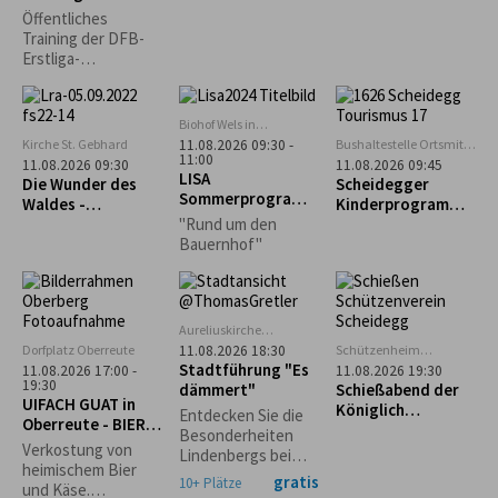
Erstliga-
(1.024m)
Öffentliches
Schiedsrichter
Training der DFB-
Erstliga-
Schiedsrichter mit
Bewirtung
Biohof Wels in
Oberthalhofen
Kirche St. Gebhard
Bushaltestelle Ortsmitte
11.08.2026 09:30 -
11:00
Scheidegg
11.08.2026 09:30
11.08.2026 09:45
LISA
Die Wunder des
Scheidegger
Sommerprogramm
Waldes -
Kinderprogramm:
: Hofeinblicke
Waldführung in
Geführter
"Rund um den
Maierhöfen
Familienausflug
Bauernhof"
zum Biolandhof
Heim in Scheffau
Aureliuskirche
Lindenberg
Dorfplatz Oberreute
Schützenheim
11.08.2026 18:30
Scheidegg
Stadtführung "Es
11.08.2026 17:00 -
11.08.2026 19:30
(ehem. Lokschuppen)
19:30
dämmert"
Schießabend der
UIFACH GUAT in
Königlich
Entdecken Sie die
Oberreute - BIER &
privilegierten
Besonderheiten
KÄSE
Schützengesellsch
Verkostung von
Lindenbergs bei
aft Scheidegg
heimischem Bier
einem abendlichen
gratis
10+ Plätze
und Käse.
Spaziergang durch