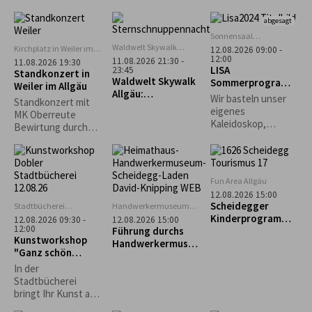
Anmeldung
die
erforderlich.
abgesagt
Stadtgeschichte
unter kundiger
Sonnensaal
Stiefenhofen
Führung.
Waldwelt Skywalk
Kirchplatz in Weiler im
12.08.2026 09:00 -
Allgäu, Scheidegg
12:00
Allgäu
11.08.2026 21:30 -
11.08.2026 19:30
LISA
23:45
Standkonzert in
Waldwelt Skywalk
Sommerprogramm
Weiler im Allgäu
Allgäu:
: Kreativ mit
Wir basteln unser
Standkonzert mit
Sternschnuppenna
Naturmaterialien
eigenes
MK Oberreute
cht
Kaleidoskop,
Bewirtung durch
gestalten
den Schützenverein
Naturbilder und
Weiler im Allgäu
Karten und je nach
Lust und
Fun Area Allgäu
Wetterlage ein
12.08.2026 15:00
großes
Scheidegger
Stadtbücherei
Handwerkermuseum
Gemeinschaftsbild.
Lindenberg
„Heimathaus"
Kinderprogramm:
12.08.2026 09:30 -
12.08.2026 15:00
Scheidegg
12:00
Führung durchs
"Schnupperkletter
Kunstworkshop
Handwerkermuseu
n"
"Ganz schön
m „Heimathaus“
punktig-Yayoi
In der
Kusama"
Stadtbücherei
bringt Ihr Kunst auf
den Punkt: Unter