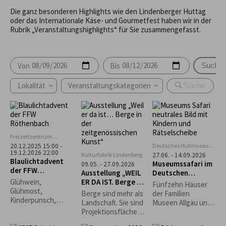
Die ganz besonderen Highlights wie den Lindenberger Huttag
oder das Internationale Käse- und Gourmetfest haben wir in der
Rubrik „Veranstaltungshighlights“ für Sie zusammengefasst.
Von
Bis
Suche
Lokalität
Veranstaltungskategorien
Freizeitzentrum
Rentershofen
Deutsches Hutmuseum,
20.12.2025 15:00 -
19.12.2026 22:00
Lindenberg
Kulturfabrik Lindenberg
27.06. - 14.09.2026
Blaulichtadvent
Museumssafari im
09.05. - 27.09.2026
der FFW
Ausstellung „WEIL
Deutschen
Röthenbach
ER DA IST. Berge in
Hutmuseum
Glühwein,
Fünfzehn Häuser
der
Glühmost,
Berge sind mehr als
der Familien
zeitgenössischen
Kinderpunsch,
Landschaft. Sie sind
Museen Allgäu und
Kunst“
Kaffee, Bier
Projektionsfläche,
die Rapunzel Welt
Waffeln, Grillwürste,
Sehnsuchtsort,
laden zur Museums-