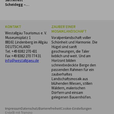
Scheidegg –
Reiterspaß für
Groß und Klein!
KONTAKT
ZAUBER EINER
MOSAIKLANDSCHAFT
Westallgäu Tourismus e. V.
Museumsplatz 1
Voralpenlandschaft voller
88161 Lindenberg im Allgäu
Schönheit und Harmonie. Die
DEUTSCHLAND
Hügel sind sanft
Tel.
+49 8382 270 431
geschwungen, die Täler
Fax +49 8382 270 774 31
lieblich und weit. Und am
info@westallgaeu.de
Horizont bilden
schneebedeckte Berge den
passenden Rahmen für ein
zauberhaftes
Landschaftsmosaik aus
blühenden Wiesen, stillen
Wäldern, malerischen
Dörfern und einsam
gelegenen Bauernhöfen.
Impressum
Datenschutz
Barrierefreiheit
Cookie-Einstellungen
Erstellt mit
Tramino