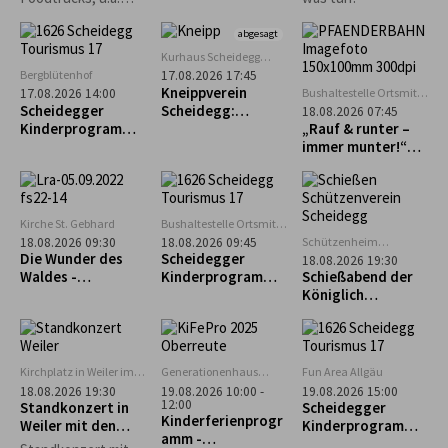
Burger, Tex-Mex,
asiatisch und vieles
abgesagt
mehr erwartet.
Kurhaus Scheidegg
Mehrzweckraum im UG
Bergblütenhof
17.08.2026 17:45
Kneippverein
Bushaltestelle Ortsmitte
17.08.2026 14:00
Scheidegg
Scheidegger
Scheidegg:
18.08.2026 07:45
Kinderprogramm:
„Rückenfit“
„Rauf & runter –
Alpakaführung –
immer munter!“
lachen, erleben
Geführte Tour zum
und staunen
Pfänder
Kirche St. Gebhard
Bushaltestelle Ortsmitte
Scheidegg
Schützenheim
18.08.2026 09:30
18.08.2026 09:45
Scheidegg
Die Wunder des
Scheidegger
18.08.2026 19:30
(ehem. Lokschuppen)
Waldes -
Kinderprogramm:
Schießabend der
Waldführung in
Geführter
Königlich
Maierhöfen
Familienausflug
privilegierten
zum Biolandhof
Schützengesellsch
Heim in Scheffau
aft Scheidegg
Kirchplatz in Weiler im
Generationenhaus
Fun Area Allgäu
Allgäu
Oberreute
18.08.2026 19:30
19.08.2026 10:00 -
19.08.2026 15:00
12:00
Standkonzert in
Scheidegger
Kinderferienprogr
Weiler mit den
Kinderprogramm:
amm -
Trachtlern
"Schnupperkletter