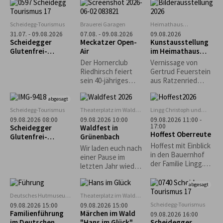
Schmalzbrote
Hindernis, Mythos
Safari ein. In allen
und Realität. Die
Museen gibt es in
Ausstellung „Weil er
diesem Zeitraum
Scheidegg-Tourismus
Brauerei Garagen
Heimathaus
da ist…“
ein tierisches
Zwirkenberg
31.07. - 09.08.2026
07.08. - 09.08.2026
09.08.2026
versammelt diese
Rätsel zu lösen, bei
Scheidegger
Meckatzer Open-
Kunstausstellung
Auseinandersetzun
dem detektivischer
Glutenfrei-
Air
im Heimathaus
g in Positionen von
Spürsinn gefragt
Wochen vom 31.
Gestratz-
Der Hornerclub
Vernissage von
zehn
ist. Bei der
Juli bis 9. August
Zwirkenberg
Riedhirsch feiert
Gertrud Feuerstein
zeitgenössischen
Museumssafari
2026
sein 40-jähriges
aus Ratzenried
Künstlerinnen und
begleitet euch ein
Jubiläum bei den
(Moderne Malerei -
Künstlern, die den
buntes Rätselheft,
Meckatzer Garagen.
Situationen aus
abgesagt
Berg als äußere
das ihr kostenlos an
Freut euch auf ein
dem Leben)
Scheidegg-Tourismus
Theaterplatz im Wald
Lingg Christoph und
Realität ebenso
den
abwechslungsreich
bei Grünenbach
Katrin
09.08.2026 08:00
09.08.2026 10:00
09.08.2026 11:00 -
befragen wie als
Museumskassen
es Programm mit
17:00
Scheidegger
Waldfest in
inneres und
erhaltet. Wer
Hoffest Oberreute
Musik, guter
Glutenfrei-
Grünenbach
gesellschaftliches
mindestens drei
Stimmung und
Wochen: Geführte
Hoffest mit Einblick
Bild.
Museen besucht
Wir laden euch nach
reichhaltiger
Morgenwanderung
in den Bauernhof
und die Rätsel löst
einer Pause im
Verpflegung.
mit Frühstück im
der Familie Lingg.
kann an einer
letzten Jahr wieder
glutenfreien Café
Reichhaltiger
Verlosung
zu unserem
"Guni´s Panificio"
Mittagstisch. Kaffee
teilnehmen. Der
Waldfest ein und
abgesagt
und Kuchen.
Besuch ist zu den
freuen uns auf
Deutsches Hutmuseum,
Theaterplatz im Wald
Kinderspiele.
Öffnungszeiten des
euren zahlreichen
Lindenberg
bei Grünenbach
Scheidegg-Tourismus
09.08.2026 15:00
09.08.2026 15:00
Hüpfburg
Deutschen
Besuch! Eure
Familienführung
Märchen im Wald
09.08.2026 16:00
Hutmuseum
Musikkapelle
im Deutschen
"Hans im Glück"
Scheidegger