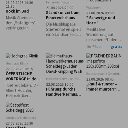
Wohl. *Die
Feuerwehrhaus
21.08.2026 19:30 -
Veranstaltung
21:30
Waldsee -
21.08.2026 20:00
Rock im Bad
findet nur bei
Seepromenade
Standkonzert am
22.08.2026 09:00
trockenem Wetter
Lindenberg
Feuerwehrhaus
" Schweige und
Musik-Abend mit
statt.*
Höre "
den „Sofatigers“ –
Die Musikkapelle
verlängerter
Stiefenhofen spielt
Meditative
Badebetrieb.
ein Standkonzert
Wanderung auf
Grillspezialitäten
zugunsten der
einsamen Pfaden im
und Cocktails vom
Stiefenhofer
Waldseegebiet
gratis
10+ Plätze
Freibadkiosk. Nur
Feuerwehr! Freuen
Lindenberg mit
bei guter
Sie sich auf einen
Christine Wagner.
Witterung.
Abend voller Musik
Hochgrat Klinik
und Gemeinschaft.
Stiefenhofen
22.08.2026 10:15
ÖFFENTLICHE
Bushaltestelle Ortsmitte
Scheidegg
VORTRÄGE in der
Handwerkermuseum
23.08.2026 08:45
„Heimathaus"
Hochgrat Klinik
„Rauf & runter –
22.08.2026 15:00
"befreit leben…“ -
Scheidegg
Führung durchs
immer munter!“
Albert Huchler,
Handwerkermuseu
Geführte Tour zum
Heilpraktiker
m „Heimathaus“
Pfänder
Psychotherapie,
Naturpädagoge
Parkplatz Ostkinberg
23.08.2026 11:30
Sattelfest