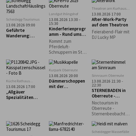
Gemeinsam
weiterentwickelt
schauen wir in den
Theatron am Kurhaus
und auf den lokalen
Nachthimmel und
Scheidegg
Landgut Ihlingshof
13.08.2026 17:00
Ebenen in die
entdecken die
After-Work-Party
Scheidegg-Tourismus
13.08.2026 13:30 -
Gesellschaft
Schönheiten des
15:30
auf dem Theatron
13.08.2026 09:00
getragen.
Kinderferienprogr
Nachthimmels.
Geführte
Feierabend-Flair mit
amm - Rund ums
Wanderung:
DJ Lucky MP
Pferd -
Scheidegg-Nord
Kommt zum
AUSGEBUCHT!
Pferdeluft-
Schnuppern im Stall
der Reitschule
Schwärzler auf dem
Ihlingshof. Bitte
Kurpark Oberreute
Getränk mitbringen!
Sinnraum Oberreute
13.08.2026 20:00
Dämmerschoppen
Küche Rathaus
13.08.2026 21:30 -
22:30
Scheidegg
mit der
13.08.2026 17:00
STERNEBADEN in
„Allgäuer
Musikkapelle
Oberreute -
Spezialitäten
Oberreute
Perseiden-
selbst gemacht“ –
Noctourism in
Beobachtung
Käs- und
Oberreute -
Krautspätzle
Sternenbeobachtu
ng am Sinnraum!
Gemeinsam
schauen wir in den
Scheidegger Wasserfälle
Nachthimmel und