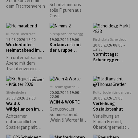
Standkonzert mit
Obstschnitzen-
n"
Schnitzt mit uns
dem Trachtenverein
AUSGEBUCHT!!!
tolle Figuren aus
Obst.
Kurpark Oberreute
Kirchplatz Scheidegg
Kirchplatz Scheidegg
19.08.2026 18:00
19.08.2026 19:00
Wochedoiler -
Kurkonzert mit
20.08.2026 08:00 -
12:30
Heimatabend im
der Gruppe
Vormittags:
Kurgarten
„Nimms wies isch“
Ein unterhaltsamer
Scheidegger
Abend mit dem
Wochenmarkt
Trachtenverein
Oberreute unter
Mitwirkung der
abgesagt
Kinder- und
Museumsgarten
Jugendgruppe,
Oberreute
Stiefenhofen
Kulturboden Lindenberg
20.08.2026 19:00 -
Aktivengruppe,
22:00
20.08.2026 17:00
20.08.2026 19:00
WEIN & WORTE
Goißler,
Wald &
Verleihung
Stubenmusik und
Wildpflanzen im
Sozialistenhut
Genussvoller
Schellengruppe.
Jahreslauf
Sommerabend:
Achtsamer
Verleihung an
„Wein & Worte“ lädt
naturkundlicher
Florian Freund,
erstmals in den
Spaziergang mit
Oberbürgermeister
Museumsgarten ein
Wald- und
der Stadt Augsburg