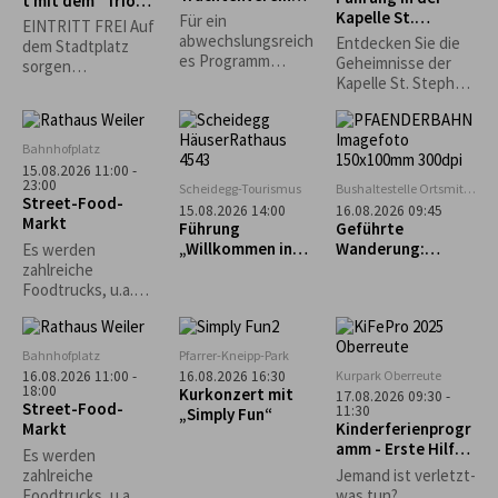
t mit dem "Trio
Stiefenhofen
Kapelle St.
Spontan"
Für ein
EINTRITT FREI Auf
Stephan in
abwechslungsreich
Entdecken Sie die
dem Stadtplatz
Genhofen
es Programm
Geheimnisse der
sorgen
sorgen die
Kapelle St. Stephan
Lindenberger
Alphornbläser, die
in Genhofen bei
Vereine für
Kindergruppe und
einer exklusiven
Sitzgelegenheiten
die aktiven Plattler.
Führung mit
und das leibliche
Bahnhofplatz
Heimatpfleger
Wohl. *Die
15.08.2026 11:00 -
Georg King!
23:00
Veranstaltung
Scheidegg-Tourismus
Bushaltestelle Ortsmitte
Street-Food-
findet nur bei
Scheidegg
15.08.2026 14:00
16.08.2026 09:45
Markt
trockenem Wetter
Führung
Geführte
statt.*
„Willkommen in
Wanderung:
Es werden
Scheidegg“
Bregenz - Pfänder
zahlreiche
- Fluh - Känzele -
Foodtrucks, u.a.
Bregenz
Burger, Tex-Mex,
asiatisch und vieles
mehr erwartet.
Bahnhofplatz
Pfarrer-Kneipp-Park
Kurpark Oberreute
16.08.2026 11:00 -
16.08.2026 16:30
18:00
Kurkonzert mit
17.08.2026 09:30 -
Street-Food-
11:30
„Simply Fun“
Markt
Kinderferienprogr
amm - Erste Hilfe
Es werden
Kurs
zahlreiche
Jemand ist verletzt-
Foodtrucks, u.a.
was tun?