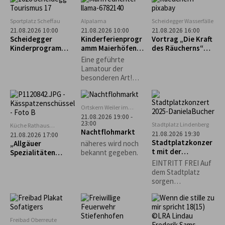
Kräuterpädagogin,
Pilzcoach (DGfM)
Dr. med. Helga
Sportplatz Scheffau
Alpalama
Scheidegger Wasserfälle
Wollmerstedt...
21.08.2026 10:00
21.08.2026 10:00
21.08.2026 16:00
Scheidegger
Kinderferienprogr
Vortrag „Die Kraft
Kinderprogramm:
amm Maierhöfen:
des Räucherns“
Intuitives
Alpalama Familien-
mit Leni Weber
Eine geführte
Bogenschießen für
Erlebniszeit
Lamatour der
Kinder
besonderen Art!
Mindestens 2
Familien Pro Familie
60 €.
Ortskern Weiler im
Allgäu
21.08.2026 19:00 -
23:00
Stadtplatz Lindenberg
Küche Rathaus
Nachtflohmarkt
Scheidegg
21.08.2026 19:30
21.08.2026 17:00
Stadtplatzkonzer
„Allgäuer
näheres wird noch
t mit der
Spezialitäten
bekannt gegeben.
Musikgruppe
selbst gemacht“ –
EINTRITT FREI Auf
"Bährig Böhmisch"
Käs- und
dem Stadtplatz
Krautspätzle
sorgen
Lindenberger
Vereine für
Sitzgelegenheiten
und das leibliche
Freibad Oberreute