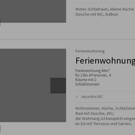
Wohn-Schlafraum, kleine Küche

Dusche mit WC, Balkon
Ferienwohnung
Ferienwohnung
Ferienwohnung 60m²
für 2 Bis 4 Personen, 4
Räume mit 2
Schlafzimmern
✓ separates WC
Wohnzimmer, Küche, Schlafzimm
Bad mit Dusche, WC;

die Wohnung ist komplett eingeri
im EG mit Terrasse und Garten,