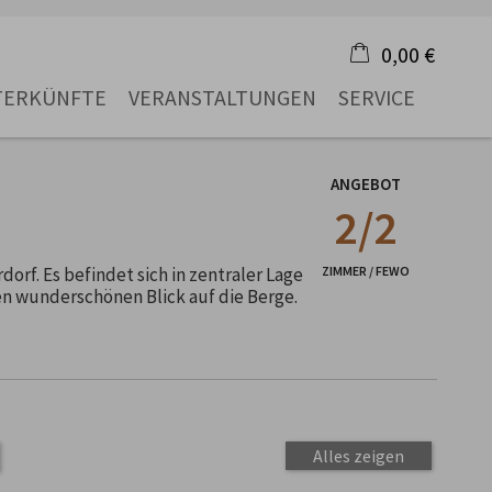
0,00 €
TERKÜNFTE
VERANSTALTUNGEN
SERVICE
×
Warenkorb ist leer
ANGEBOT
2/2
rf. Es befindet sich in zentraler Lage
ZIMMER / FEWO
nen wunderschönen Blick auf die Berge.
Alles zeigen