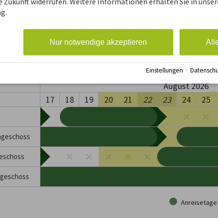
ie Zukunft widerrufen. Weitere Informationen erhalten Sie in unser
g.
Nur notwendige akzeptieren
All
Einstellungen
·
Datenschu
August 2026
17
18
19
20
21
22
23
24
25
hgeschoss
eschoss
rgeschoss
Anreisetage