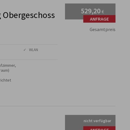
529,20
€
 Obergeschoss
ANFRAGE
Gesamtpreis
✓ WLAN
fzimmer,

raum)

ichtet

nicht verfügbar