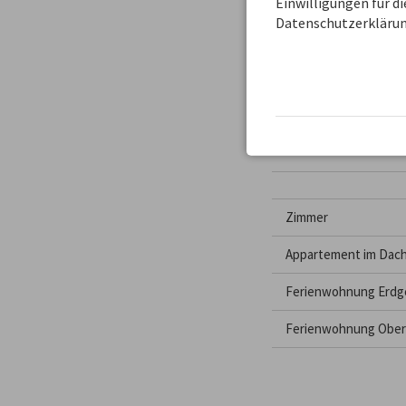
Einwilligungen für d
Datenschutzerklärun
BELEGUNGSPLAN
Zimmer
Appartement im Dac
Ferienwohnung Erdg
Ferienwohnung Obe