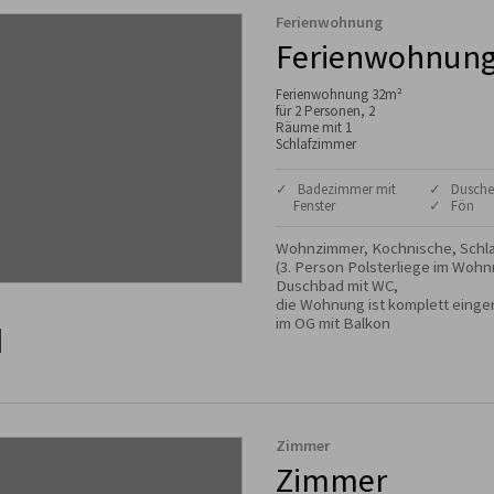
Ferienwohnung
Ferienwohnung
Ferienwohnung 32m²
für 2 Personen, 2
Räume mit 1
Schlafzimmer
✓ Badezimmer mit
✓ Dusche
Fenster
✓ Fön
Wohnzimmer, Kochnische, Schla
(3. Person Polsterliege im Wohn
Duschbad mit WC,

die Wohnung ist komplett einger
im OG mit Balkon
Zimmer
Zimmer