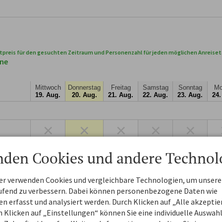
tpreis für den gesuchten Zeitraum und Personenzahl für jeden möglichen Anreise
ene
Mittwoch
Donnerstag
Freitag
Samstag
Sonntag
Mo
19. Aug.
20. Aug.
21. Aug.
22. Aug.
23. Aug.
24.
×
×
×
×
×
×
×
×
×
×
52
nden Cookies und andere Technol
×
×
×
×
720,30
72
ner verwenden Cookies und vergleichbare Technologien, um unsere
aufend zu verbessern. Dabei können personenbezogene Daten wie
529,20
529,20
529,20
529,20
529,20
52
 erfasst und analysiert werden. Durch Klicken auf „Alle akzepti
 Klicken auf „Einstellungen“ können Sie eine individuelle Auswahl 