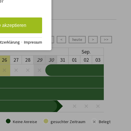
er
e akzeptieren
<<
<
heute
>
>>
tzerklärung
·
Impressum
Sep.
26
27
28
29
30
31
01
02
03
×
Keine Anreise
gesuchter Zeitraum
Belegt