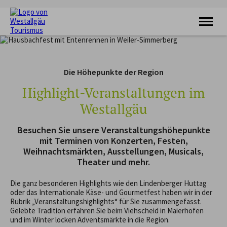
KRAFTQUELLE
RADFAHREN
Die Höhepunkte der Region
WANDERN
FERIENORTE
Highlight-Veranstaltungen im
UNTERKÜNFTE
Westallgäu
VERANSTALTUNGEN
SERVICE
Besuchen Sie unsere Veranstaltungshöhepunkte
mit Terminen von Konzerten, Festen,
Weihnachtsmärkten, Ausstellungen, Musicals,
Theater und mehr.
Die ganz besonderen Highlights wie den Lindenberger Huttag
oder das Internationale Käse- und Gourmetfest haben wir in der
Rubrik „Veranstaltungshighlights“ für Sie zusammengefasst.
Gelebte Tradition erfahren Sie beim Viehscheid in Maierhöfen
und im Winter locken Adventsmärkte in die Region.