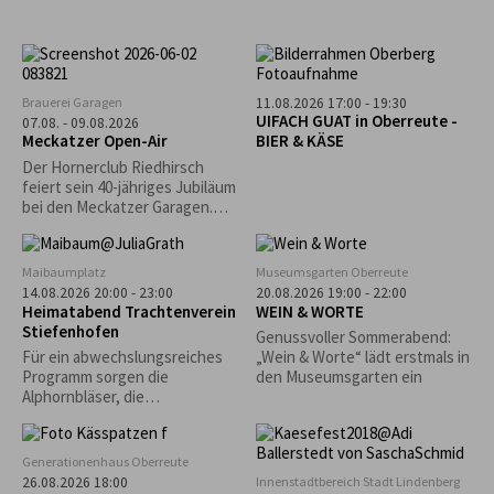
Brauerei Garagen
11.08.2026 17:00 - 19:30
UIFACH GUAT in Oberreute -
07.08. - 09.08.2026
Meckatzer Open-Air
BIER & KÄSE
Der Hornerclub Riedhirsch
feiert sein 40-jähriges Jubiläum
bei den Meckatzer Garagen.
Freut euch auf ein
abwechslungsreiches
Programm mit Musik, guter
Maibaumplatz
Museumsgarten Oberreute
Stimmung und reichhaltiger
14.08.2026 20:00 - 23:00
20.08.2026 19:00 - 22:00
Verpflegung.
Heimatabend Trachtenverein
WEIN & WORTE
Stiefenhofen
Genussvoller Sommerabend:
Für ein abwechslungsreiches
„Wein & Worte“ lädt erstmals in
Programm sorgen die
den Museumsgarten ein
Alphornbläser, die
Kindergruppe und die aktiven
Plattler.
Generationenhaus Oberreute
Innenstadtbereich Stadt Lindenberg
26.08.2026 18:00