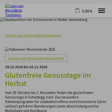
0,00 €
×
KRAFTQUELLE
Warenkorb ist leer
RADFAHREN
Zurück zum Veranstaltungskalender
WANDERN
FERIENORTE
UNTERKÜNFTE
VERANSTALTUNGEN
Zurück zum Veranstaltungskalender
SERVICE
29.10.2026 bis 03.11.2026
Glutenfreie Genusstage im
Herbst
Vom 29. Oktober bis 3. November finden die glutenfreien
Genusstage in Scheidegg statt. Das besondere
Rahmenprogramm für zöliakiebetroffene und interessierte Gäste
umfasst geführte Wanderungen sowie abwechslungsreiche
Workshops und Kochkurse.