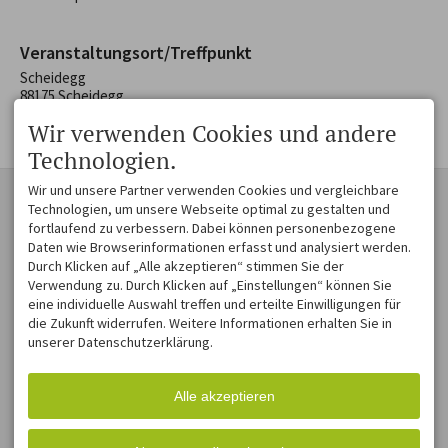
Veranstaltungsort/Treffpunkt
Scheidegg
88175 Scheidegg
Deutschland
Wir verwenden Cookies und andere
Technologien.
Wir und unsere Partner verwenden Cookies und vergleichbare
KONTAKT
ZAUBER EINER
Technologien, um unsere Webseite optimal zu gestalten und
MOSAIKLANDSCHAFT
Westallgäu Tourismus e. V.
fortlaufend zu verbessern. Dabei können personenbezogene
Museumsplatz 1
Voralpenlandschaft voller
Daten wie Browserinformationen erfasst und analysiert werden.
88161 Lindenberg im Allgäu
Schönheit und Harmonie. Die
Durch Klicken auf „Alle akzeptieren“ stimmen Sie der
DEUTSCHLAND
Hügel sind sanft
Verwendung zu. Durch Klicken auf „Einstellungen“ können Sie
Tel.
+49 8382 270 431
geschwungen, die Täler
eine individuelle Auswahl treffen und erteilte Einwilligungen für
Fax +49 8382 270 774 31
lieblich und weit. Und am
die Zukunft widerrufen. Weitere Informationen erhalten Sie in
info@westallgaeu.de
Horizont bilden
unserer Datenschutzerklärung.
schneebedeckte Berge den
passenden Rahmen für ein
zauberhaftes
Landschaftsmosaik aus
Alle akzeptieren
blühenden Wiesen, stillen
Wäldern, malerischen