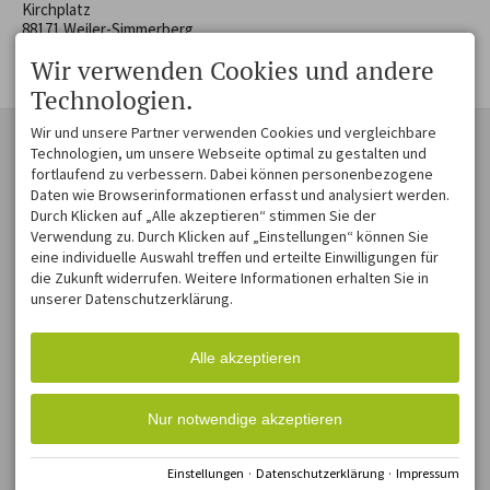
Kirchplatz
88171 Weiler-Simmerberg
auf der Karte anzeigen
Wir verwenden Cookies und andere
Technologien.
Wir und unsere Partner verwenden Cookies und vergleichbare
KONTAKT
ZAUBER EINER
Technologien, um unsere Webseite optimal zu gestalten und
MOSAIKLANDSCHAFT
Westallgäu Tourismus e. V.
fortlaufend zu verbessern. Dabei können personenbezogene
Museumsplatz 1
Voralpenlandschaft voller
Daten wie Browserinformationen erfasst und analysiert werden.
88161 Lindenberg im Allgäu
Schönheit und Harmonie. Die
Durch Klicken auf „Alle akzeptieren“ stimmen Sie der
DEUTSCHLAND
Hügel sind sanft
Verwendung zu. Durch Klicken auf „Einstellungen“ können Sie
Tel.
+49 8382 270 431
geschwungen, die Täler
eine individuelle Auswahl treffen und erteilte Einwilligungen für
Fax +49 8382 270 774 31
lieblich und weit. Und am
die Zukunft widerrufen. Weitere Informationen erhalten Sie in
info@westallgaeu.de
Horizont bilden
unserer Datenschutzerklärung.
schneebedeckte Berge den
passenden Rahmen für ein
zauberhaftes
Landschaftsmosaik aus
Alle akzeptieren
blühenden Wiesen, stillen
Wäldern, malerischen
Dörfern und einsam
Nur notwendige akzeptieren
gelegenen Bauernhöfen.
Einstellungen
·
Datenschutzerklärung
·
Impressum
Impressum
Datenschutz
Barrierefreiheit
Cookie-Einstellungen