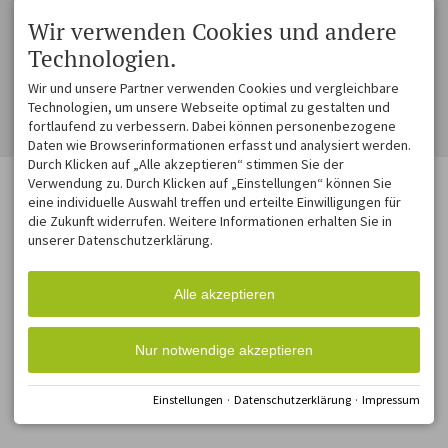
blühenden Wiesen, stillen
Wir verwenden Cookies und andere
Wäldern, malerischen
Technologien.
Dörfern und einsam
gelegenen Bauernhöfen.
Wir und unsere Partner verwenden Cookies und vergleichbare
Technologien, um unsere Webseite optimal zu gestalten und
Impressum
Datenschutz
Barrierefreiheit
Cookie-Einstellungen
fortlaufend zu verbessern. Dabei können personenbezogene
Erstellt mit
Tramino
Daten wie Browserinformationen erfasst und analysiert werden.
Durch Klicken auf „Alle akzeptieren“ stimmen Sie der
Verwendung zu. Durch Klicken auf „Einstellungen“ können Sie
eine individuelle Auswahl treffen und erteilte Einwilligungen für
die Zukunft widerrufen. Weitere Informationen erhalten Sie in
unserer Datenschutzerklärung.
Alle akzeptieren
Nur notwendige akzeptieren
Einstellungen
·
Datenschutzerklärung
·
Impressum