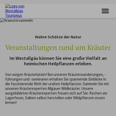
KRAFTQUELLE
RADFAHREN
Wahre Schätze der Natur
WANDERN
FERIENORTE
Veranstaltungen rund um Kräuter
UNTERKÜNFTE
VERANSTALTUNGEN
Im Westallgäu können Sie eine große Vielfalt an
SERVICE
heimischen Heilpflanzen erleben.
Von wegen Kräuterlatein! Bei unseren Kräuterwanderungen, -
führungen und -seminaren erhalten Sie spannende Einblicke in
die faszinierende Welt der uralten Heilpflanzen. Sammeln Sie mit
unseren Kräuterexperten Allgäuer Wildkräuter. Unsere
ausgebildeten Kräuterexperten freuen sich auf Sie: Kochen am
Lagerfeuer, Salben selbst herstellen oder Wildpflanzen essen
lernen!