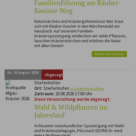
Familienführung am Räuber-
Kasimir-Weg
Naturmärchen und Kräutergeheimnisse Wer traut
sich mit Räuber Kasimir in den Märchenwald am
Hausbach. Auf unserem Familien-
Kräuterspaziergang entdecken wir wilde Pflanzen,
lauschen Kräutermärchen und erleben die Natur
mit allen Sinnen!
Weitere Informationen
Do.
20
August
2026
Abgesagt
Stiefenhofen
Ort:
Stiefenhofen
in Google Maps öffnen
Zeitraum:
20.08.2026 17:00 Uhr
Diese Veranstaltung wurde abgesagt.
Wald & Wildpflanzen im
Jahreslauf
Achtsamer naturkundlicher Spaziergang mit Wald-
und Kräuterpädagogin, Pilzcoach (DGfM) Dr. med.
Helga Wollmerstedt...