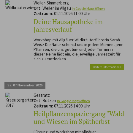
Weiler-Simmerberg
Ort:
Weiler im Allgäu
in Google Maps öffnen
Zeitraum:
01.11.2026 11:00 Uhr
Deine Hausapotheke im
Jahresverlauf
Workshop mit Allgäuer Wildkräuterführerin Sarah
Weisz Die Natur schenkt uns in jedem Moment jene
Pflanzen, die uns gut tun- und jeder Termin in
dieser Reihe lädt ein, die jeweilige Jahreszeit für
sich zu entdecken.
Weitere Informationen
Sa.
07
November
2026
Gestratz
Ort:
Rutzen
in Google Maps öffnen
Zeitraum:
07.11.2026 14:00 Uhr
Heilpflanzenspaziergang "Wald
und Wiesen im Spätherbst
Führung und Workshop mit Allgäuer