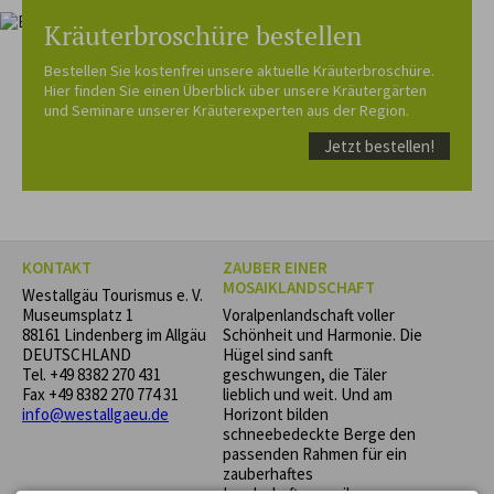
Kräuterbroschüre bestellen
Bestellen Sie kostenfrei unsere aktuelle Kräuterbroschüre.
Hier finden Sie einen Überblick über unsere Kräutergärten
und Seminare unserer Kräuterexperten aus der Region.
Jetzt bestellen!
KONTAKT
ZAUBER EINER
MOSAIKLANDSCHAFT
Westallgäu Tourismus e. V.
Museumsplatz 1
Voralpenlandschaft voller
88161 Lindenberg im Allgäu
Schönheit und Harmonie. Die
DEUTSCHLAND
Hügel sind sanft
Tel.
+49 8382 270 431
geschwungen, die Täler
Fax +49 8382 270 774 31
lieblich und weit. Und am
info@westallgaeu.de
Horizont bilden
schneebedeckte Berge den
passenden Rahmen für ein
zauberhaftes
Landschaftsmosaik aus