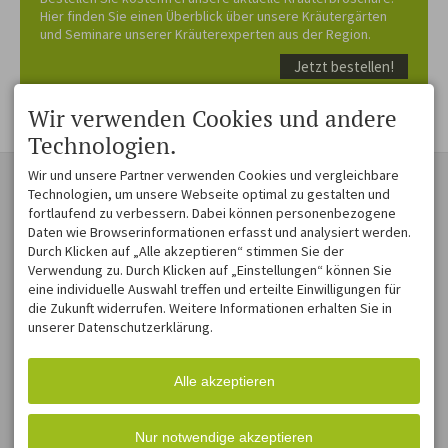
Hier finden Sie einen Überblick über unsere Kräutergärten
und Seminare unserer Kräuterexperten aus der Region.
Jetzt bestellen!
Wir verwenden Cookies und andere
Technologien.
Wir und unsere Partner verwenden Cookies und vergleichbare
KONTAKT
ZAUBER EINER
MOSAIKLANDSCHAFT
Technologien, um unsere Webseite optimal zu gestalten und
Westallgäu Tourismus e. V.
fortlaufend zu verbessern. Dabei können personenbezogene
Museumsplatz 1
Voralpenlandschaft voller
Daten wie Browserinformationen erfasst und analysiert werden.
88161 Lindenberg im Allgäu
Schönheit und Harmonie. Die
Durch Klicken auf „Alle akzeptieren“ stimmen Sie der
DEUTSCHLAND
Hügel sind sanft
Verwendung zu. Durch Klicken auf „Einstellungen“ können Sie
Tel.
+49 8382 270 431
geschwungen, die Täler
eine individuelle Auswahl treffen und erteilte Einwilligungen für
Fax +49 8382 270 774 31
lieblich und weit. Und am
die Zukunft widerrufen. Weitere Informationen erhalten Sie in
info@westallgaeu.de
Horizont bilden
schneebedeckte Berge den
unserer Datenschutzerklärung.
passenden Rahmen für ein
zauberhaftes
Landschaftsmosaik aus
Alle akzeptieren
blühenden Wiesen, stillen
Wäldern, malerischen
Dörfern und einsam
Nur notwendige akzeptieren