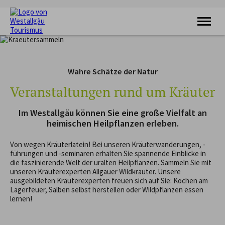
KRAFTQUELLE
RADFAHREN
Wahre Schätze der Natur
WANDERN
FERIENORTE
Veranstaltungen rund um Kräuter
UNTERKÜNFTE
VERANSTALTUNGEN
Im Westallgäu können Sie eine große Vielfalt an
SERVICE
heimischen Heilpflanzen erleben.
Von wegen Kräuterlatein! Bei unseren Kräuterwanderungen, -
führungen und -seminaren erhalten Sie spannende Einblicke in
die faszinierende Welt der uralten Heilpflanzen. Sammeln Sie mit
unseren Kräuterexperten Allgäuer Wildkräuter. Unsere
ausgebildeten Kräuterexperten freuen sich auf Sie: Kochen am
Lagerfeuer, Salben selbst herstellen oder Wildpflanzen essen
lernen!