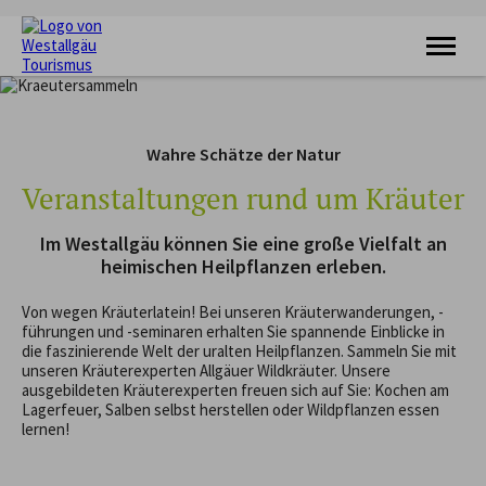
KRAFTQUELLE
RADFAHREN
Wahre Schätze der Natur
WANDERN
FERIENORTE
Veranstaltungen rund um Kräuter
UNTERKÜNFTE
VERANSTALTUNGEN
Im Westallgäu können Sie eine große Vielfalt an
SERVICE
heimischen Heilpflanzen erleben.
Von wegen Kräuterlatein! Bei unseren Kräuterwanderungen, -
führungen und -seminaren erhalten Sie spannende Einblicke in
die faszinierende Welt der uralten Heilpflanzen. Sammeln Sie mit
unseren Kräuterexperten Allgäuer Wildkräuter. Unsere
ausgebildeten Kräuterexperten freuen sich auf Sie: Kochen am
Lagerfeuer, Salben selbst herstellen oder Wildpflanzen essen
lernen!