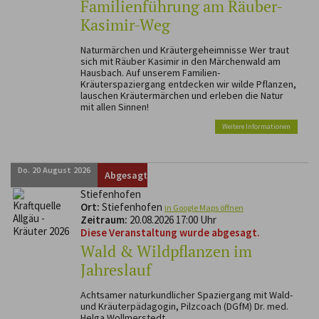
Familienführung am Räuber-
Kasimir-Weg
Naturmärchen und Kräutergeheimnisse Wer traut
sich mit Räuber Kasimir in den Märchenwald am
Hausbach. Auf unserem Familien-
Kräuterspaziergang entdecken wir wilde Pflanzen,
lauschen Kräutermärchen und erleben die Natur
mit allen Sinnen!
Weitere Informationen
Do.
20
August
2026
Abgesagt
Stiefenhofen
Ort:
Stiefenhofen
in Google Maps öffnen
Zeitraum:
20.08.2026 17:00 Uhr
Diese Veranstaltung wurde abgesagt.
Wald & Wildpflanzen im
Jahreslauf
Achtsamer naturkundlicher Spaziergang mit Wald-
und Kräuterpädagogin, Pilzcoach (DGfM) Dr. med.
Helga Wollmerstedt...