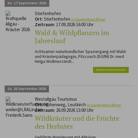
Do.
17
September
2026
Stiefenhofen
Ort:
Stiefenhofen
in Google Maps öffnen
Zeitraum:
17.09.2026 16:00 Uhr
Wald & Wildpflanzen im
Jahreslauf
Achtsamer naturkundlicher Spaziergang mit Wald-
und Kräuterpädagogin, Pilzcoach (DGfM) Dr. med.
Helga Wollmerstedt...
Weitere Informationen
Sa.
26
September
2026
Westallgäu Tourismus
Ort:
Höhenweg, Leutkirch
in Google Maps öffnen
Zeitraum:
26.09.2026 13:00 Uhr
Wildkräuter und die Früchte
des Herbstes
Geführte Wanderung mit Allgäuer