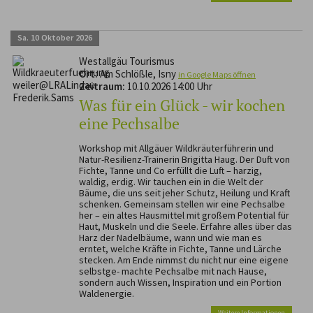
Sa.
10
Oktober
2026
Westallgäu Tourismus
Ort:
Am Schlößle, Isny
in Google Maps öffnen
Zeitraum:
10.10.2026 14:00 Uhr
Was für ein Glück - wir kochen
eine Pechsalbe
Workshop mit Allgäuer Wildkräuterführerin und
Natur-Resilienz-Trainerin Brigitta Haug. Der Duft von
Fichte, Tanne und Co erfüllt die Luft – harzig,
waldig, erdig. Wir tauchen ein in die Welt der
Bäume, die uns seit jeher Schutz, Heilung und Kraft
schenken. Gemeinsam stellen wir eine Pechsalbe
her – ein altes Hausmittel mit großem Potential für
Haut, Muskeln und die Seele. Erfahre alles über das
Harz der Nadelbäume, wann und wie man es
erntet, welche Kräfte in Fichte, Tanne und Lärche
stecken. Am Ende nimmst du nicht nur eine eigene
selbstge- machte Pechsalbe mit nach Hause,
sondern auch Wissen, Inspiration und ein Portion
Waldenergie.
Weitere Informationen