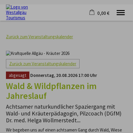
0,00 €
×
KRAFTQUELLE
Warenkorb ist leer
RADFAHREN
Zurück zum Veranstaltungskalender
WANDERN
FERIENORTE
UNTERKÜNFTE
Zurück zum Veranstaltungskalender
VERANSTALTUNGEN
SERVICE
abgesagt
Donnerstag, 20.08.2026 17:00 Uhr
Wald & Wildpflanzen im
Jahreslauf
Achtsamer naturkundlicher Spaziergang mit
Wald- und Kräuterpädagogin, Pilzcoach (DGfM)
Dr. med. Helga Wollmerstedt...
Wir begeben uns auf einen achtsamen Gang durch Wald, Wiese