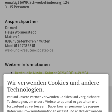
ermäßigt (AWP, Schwerbehinderung) 12 €
3 - 15 Personen
Ansprechpartner
Dr. med.
Helga Wollmerstedt
Mutten 9
88167 Stiefenhofen / Mutten
Mobil
0174 798 38 81
wald-und-kraeuter@posteo.de
Weitere Informationen
Kraftquelle Allgäu - Kräuter 2026 (PDF, 4,49 MB)
Wir verwenden Cookies und andere
Technologien.
KONTAKT
ZAUBER EINER
Wir und unsere Partner verwenden Cookies und vergleichbare
MOSAIKLANDSCHAFT
Westallgäu Tourismus e. V.
Technologien, um unsere Webseite optimal zu gestalten und
Museumsplatz 1
Voralpenlandschaft voller
fortlaufend zu verbessern. Dabei können personenbezogene
88161 Lindenberg im Allgäu
Schönheit und Harmonie. Die
Daten wie Browserinformationen erfasst und analysiert werden.