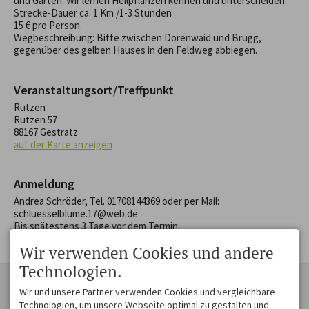
und Garten. Wir lernen Heilpflanzen kennen und unterscheiden.
Strecke-Dauer ca. 1 Km /1-3 Stunden
15 € pro Person.
Wegbeschreibung: Bitte zwischen Dorenwaid und Brugg,
gegenüber des gelben Hauses in den Feldweg abbiegen.
Veranstaltungsort/Treffpunkt
Rutzen
Rutzen 57
88167 Gestratz
auf der Karte anzeigen
Anmeldung
Andrea Schröder, Tel. 01708144369 oder per Mail:
schluesselblume.17@web.de
Bis spätestens 3 Tage vor dem Termin.
Wir verwenden Cookies und andere
Technologien.
KONTAKT
ZAUBER EINER
Wir und unsere Partner verwenden Cookies und vergleichbare
MOSAIKLANDSCHAFT
Westallgäu Tourismus e. V.
Technologien, um unsere Webseite optimal zu gestalten und