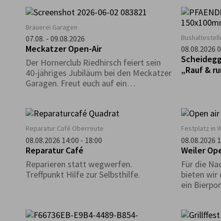
Ausstellun
versammel
in Positio
Brauerei Garagen
zeitgenöss
Bushaltestel
07.08. - 09.08.2026
Künstlern,
Meckatzer Open-Air
08.08.2026 0
Realität e
Scheidegg
Der Hornerclub Riedhirsch feiert sein
inneres und
„Rauf & r
40-jähriges Jubiläum bei den Meckatzer
Geführte 
Garagen. Freut euch auf ein
abwechslungsreiches Programm mit
Musik, guter Stimmung und
reichhaltiger Verpflegung.
Reparatur Café Oberreute
Festplatz in W
08.08.2026 14:00 - 18:00
08.08.2026 1
Reparatur Café
Weiler Ope
Reparieren statt wegwerfen.
Für die Na
Treffpunkt Hilfe zur Selbsthilfe.
bieten wir
ein Bierpo
Weinlaube 