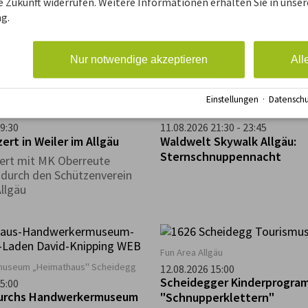
ie Zukunft widerrufen. Weitere Informationen erhalten Sie in unser
UIFACH GUAT in Oberreute -
 Familienausflug zum
g.
KÄSE
 Heim in Scheffau
Verkostung von heimischem 
Käse. Anmeldung erforderlic
Nur notwendige akzeptieren
All
Einstellungen
·
Datenschu
Weiler im Allgäu
Waldwelt Skywalk Allgäu, Scheideg
9:30
11.08.2026 21:30 - 23:45
rt in Weiler im Allgäu
Waldwelt Skywalk Allgäu:
Sternschnuppennacht
ert mit MK Oberreute
durch den Schützenverein
Allgäu
Fun Area Allgäu
useum „Heimathaus" Scheidegg
12.08.2026 15:00
Scheidegger Kinderprogra
5:00
durchs Handwerkermuseum
"Schnupperklettern"