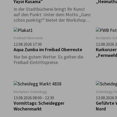
Yayoi Kusama"
„Heimath
In der Stadtbücherei bringt Ihr Kunst
auf den Punkt: Unter dem Motto „Ganz
schön punktig!“ bietet der Workshop
mit Gisela Dobler die Möglichkeit, in
das Leben und fröhlich-bunte Werk der
japanischen Künstlerin Yayoi Kusama
Freibad Oberreute
Kirchplatz S
einzutauchen. Mit verschiedenen
12.08.2026 17:30
12.08.2026 2
Materialien lassen wir Punkte und
Aqua Zumba im Freibad Oberreute
Kurkonzer
Farben tanzen.
„Fernweh
Nur bei gutem Wetter. Es gelten die
Freibad-Eintrittspreise.
Kirchplatz Scheidegg
Scheidegg-T
13.08.2026 08:00 - 12:30
13.08.2026 0
Vormittags: Scheidegger
Geführte 
Wochenmarkt
Nord