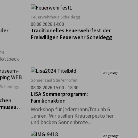
in
ei dem
gt ist. Bei
Feuerwehrhaus Scheidegg
 euch ein
08.08.2026 14:00
ostenlos an
 der
Traditionelles Feuerwehrfest der
t. Wer
Freiwilligen Feuerwehr Scheidegg
ucht und
 Verlosung
en
u den
Nottbeck,
en
abgesagt
Sonnensaal Stiefenhofen
Scheidegg
08.08.2026 15:00 - 18:30
LISA Sommerprogramm:
chen:
Familienaktion
ermuseum
Workshop für jedermann/frau ab 6
Jahren: Wir stellen Kräuterpesto her
und backen Sonnenbrote...
abgesagt