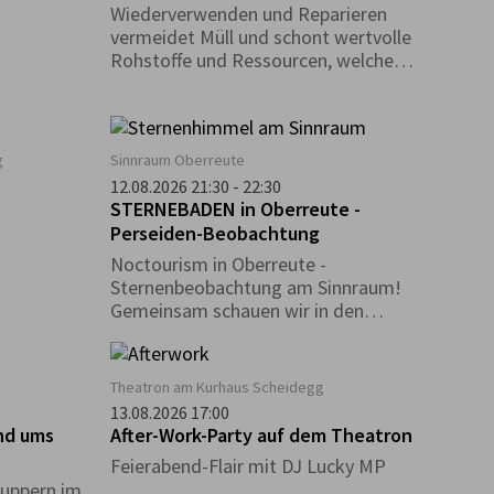
Wiederverwenden und Reparieren
vermeidet Müll und schont wertvolle
Rohstoffe und Ressourcen, welche
ansonsten für die Produktion neuer
Gegenstände aufgewendet werden
müssten. Durch die Entstehung der
Repair Café- Initiativen wurde dieser
g
Sinnraum Oberreute
Gedanke weiterentwickelt und auf den
12.08.2026 21:30 - 22:30
lokalen Ebenen in die Gesellschaft
STERNEBADEN in Oberreute -
getragen.
Perseiden-Beobachtung
Noctourism in Oberreute -
Sternenbeobachtung am Sinnraum!
Gemeinsam schauen wir in den
Nachthimmel und entdecken die
Schönheiten des Nachthimmels.
Theatron am Kurhaus Scheidegg
13.08.2026 17:00
nd ums
After-Work-Party auf dem Theatron
Feierabend-Flair mit DJ Lucky MP
uppern im