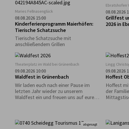
Ebratshofen 
Maries Fellnasenglück
08.08.2026 1
Grillfest 
08.08.2026 15:00
Kinderferienprogramm Maierhöfen:
2026 in E
Tierische Schatzsuche
Tierische Schatzsuche mit
anschließendem Grillen
Theaterplatz im Wald bei Grünenbach
Lingg Christo
09.08.2026 10:00
09.08.2026 1
Waldfest in Grünenbach
Hoffest O
Wir laden euch nach einer Pause im
Hoffest mi
letzten Jahr wieder zu unserem
der Familie
Waldfest ein und freuen uns auf euren
Mittagstis
zahlreichen Besuch! Eure Musikkapelle
Kinderspie
Grünenbach
abgesagt