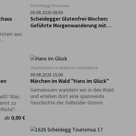
Scheidegg-Tourismus
09.08.2026 08:00
thaus
Scheidegger Glutenfrei-Wochen:
Geführte Morgenwanderung mit
Frühstück im glutenfreien Café "Guni
rstein aus
´s Panificio"
 -
g
Theaterplatz im Wald bei Grünenbach
09.08.2026 15:00
hen
Märchen im Wald "Hans im Glück"
Gemeinsam wandern wir in den Wald
und erleben dort eine spannende
adt? Was
Geschichte der Gebrüder Grimm
amit zu
ohhüte?
h im
ab
0,00 €