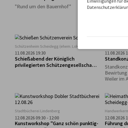
Einwilligungen für d
Geführter
"Rund um den Bauernhof"
Datenschutzerklärun
Biolandhof
Schützenheim Scheidegg (ehem. Lokschuppen)
Kirchplatz in 
11.08.2026 19:30
11.08.2026 1
Schießabend der Königlich
Standkonze
privilegierten Schützengesellschaft
Standkonz
Scheidegg
Bewirtung 
Weiler im 
Stadtbücherei Lindenberg
Handwerkerm
12.08.2026 09:30 - 12:00
12.08.2026 1
Kunstworkshop "Ganz schön punktig-
Führung 