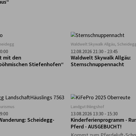
aus“
cheidegg
Waldwelt Skywalk Allgäu, Scheideg
0:00
12.08.2026 21:30 - 23:45
t mit den
Waldwelt Skywalk Allgäu:
böhmischen Stiefenhofen“
Sternschnuppennacht
ourismus
Landgut Ihlingshof
9:00
13.08.2026 13:30 - 15:30
Wanderung: Scheidegg-
Kinderferienprogramm - Ru
Pferd - AUSGEBUCHT!
Kommt zum Pferdeluft-Schn