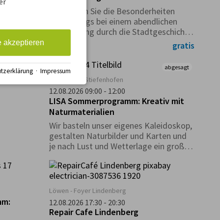
er
 BIER &
Entdecken Sie die Besonderheiten
Lindenbergs bei einem abendlichen
Spaziergang durch die Stadtgeschichte
Bier und
unter kundiger Führung.
h.
e akzeptieren
gratis
10+ Plätze
abgesagt
tzerklärung
·
Impressum
g
Sonnensaal Stiefenhofen
12.08.2026 09:00 - 12:00
LISA Sommerprogramm: Kreativ mit
Naturmaterialien
Wir basteln unser eigenes Kaleidoskop,
gestalten Naturbilder und Karten und
je nach Lust und Wetterlage ein großes
Gemeinschaftsbild.
Löwen - Foyer Lindenberg
mm:
12.08.2026 17:30 - 20:30
Repair Cafe Lindenberg