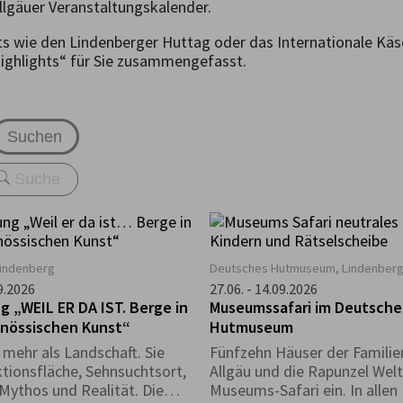
llgäuer Veranstaltungskalender.
ts wie den Lindenberger Huttag oder das Internationale Kä
highlights“ für Sie zusammengefasst.
Suchen
Lindenberg
Deutsches Hutmuseum, Lindenber
09.2026
27.06. - 14.09.2026
g „WEIL ER DA IST. Berge in
Museumssafari im Deutsch
enössischen Kunst“
Hutmuseum
 mehr als Landschaft. Sie
Fünfzehn Häuser der Famili
ktionsfläche, Sehnsuchtsort,
Allgäu und die Rapunzel Welt
 Mythos und Realität. Die
Museums-Safari ein. In alle