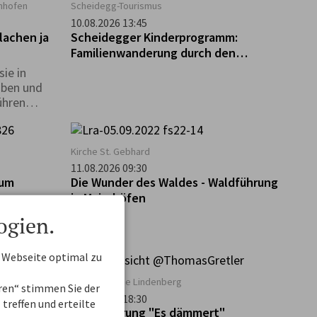
enhofen
Scheidegg-Tourismus
10.08.2026 13:45
lachen ja
Scheidegger Kinderprogramm:
Familienwanderung durch den
Walderlebnispfad bei Möggers
ie in
aben und
ühren
 erfahrt
Kirche St. Gebhard
11.08.2026 09:30
zum
Die Wunder des Waldes - Waldführung
in Maierhöfen
ogien.
 Webseite optimal zu
Aureliuskirche Lindenberg
eren“ stimmen Sie der
11.08.2026 18:30
treffen und erteilte
Stadtführung "Es dämmert"