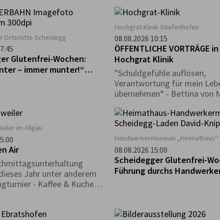
g „Weil er da ist…“
gibt es in diesem Zeitraum e
t diese Auseinandersetzung
tierisches Rätsel zu lösen, b
nen von zehn
detektivischer Spürsinn gefra
Hochgrat Klinik Stiefenhofen
ischen Künstlerinnen und
der Museumssafari begleitet
le Ortsmitte Scheidegg
08.08.2026 10:15
 die den Berg als äußere
buntes Rätselheft, das ihr k
ÖFFENTLICHE VORTRÄGE in
7:45
benso befragen wie als
den Museumskassen erhalte
er Glutenfrei-Wochen:
Hochgrat Klinik
 gesellschaftliches Bild.
mindestens drei Museen bes
unter – immer munter!“
"Schuldgefühle auflösen,
die Rätsel löst kann an einer
Tour zum Pfänder
Verantwortung für mein Leb
teilnehmen. Der Besuch ist z
übernehmen“ - Bettina von 
Öffnungszeiten des Deutsch
Heilpraktikerin,
Hutmuseum möglich.
Körperpsychotherapeutin
eiler im Allgäu
Handwerkermuseum „Heimathaus" 
5:00
n Air
08.08.2026 15:00
Scheidegger Glutenfrei-Wo
chmittagsunterhaltung
Führung durchs Handwerk
 dieses Jahr unter anderem
„Heimathaus“
ngturnier - Kaffee & Kuchen -
- Kinderprogramm - uvm. an.