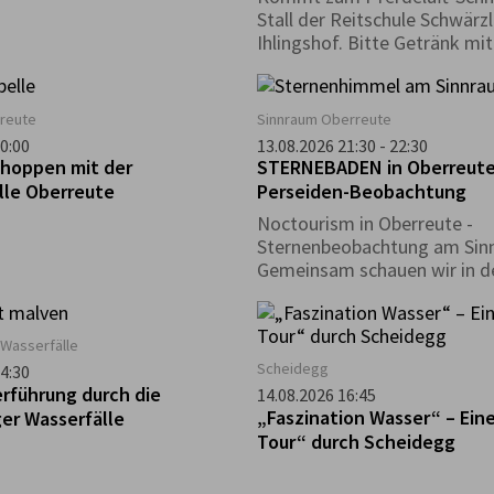
Stall der Reitschule Schwärz
Ihlingshof. Bitte Getränk mi
reute
Sinnraum Oberreute
0:00
13.08.2026 21:30 - 22:30
hoppen mit der
STERNEBADEN in Oberreute
lle Oberreute
Perseiden-Beobachtung
Noctourism in Oberreute -
Sternenbeobachtung am Sin
Gemeinsam schauen wir in d
Nachthimmel und entdecken
Schönheiten des Nachthimm
Wasserfälle
Scheidegg
4:30
rführung durch die
14.08.2026 16:45
„Faszination Wasser“ – Eine
er Wasserfälle
Tour“ durch Scheidegg