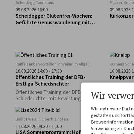
Scheidegg-Tourismus
Pfarrer-Kneip
09.08.2026 16:00
09.08.2026 1
Scheidegger Glutenfrei-Wochen:
Kurkonzer
Geführte Genusswanderung mit
glutenfreier Einkehr
Raiffeisenbank-Stadion in Weiler im Allgäu
Kurhaus Sch
10.08.2026 14:00 - 17:30
10.08.2026 1
öffentliches Training der DFB-
Kneippver
Erstliga-Schiedsrichter
Öffentliches Training der DFB-Erstliga-
Wir verwe
Schiedsrichter mit Bewirtung
Wir und unsere Part
gestalten und fortl
Biohof Wels in Oberthalhofen
Bushaltestel
Browserinformationen
11.08.2026 09:30 - 11:00
11.08.2026 0
Verwendung zu. Durch
LISA Sommerprogramm: Hofeinblicke
Scheidegg