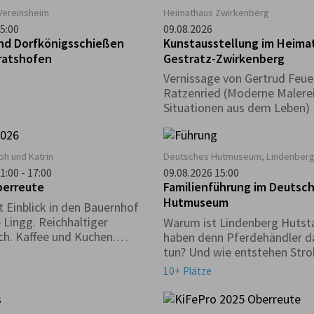
Vereinsheim
Heimathaus Zwirkenberg
5:00
09.08.2026
und Dorfkönigsschießen
Kunstausstellung im Heima
bratshofen
Gestratz-Zwirkenberg
Vernissage von Gertrud Feue
Ratzenried (Moderne Malerei
Situationen aus dem Leben)
ph und Katrin
Deutsches Hutmuseum, Lindenber
1:00 - 17:00
09.08.2026 15:00
berreute
Familienführung im Deutsc
Hutmuseum
t Einblick in den Bauernhof
 Lingg. Reichhaltiger
Warum ist Lindenberg Hutst
ch. Kaffee und Kuchen.
haben denn Pferdehändler d
le. Hüpfburg
tun? Und wie entstehen Str
Warum gibt es einen Haifisc
10+ Plätze
Museum?