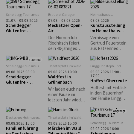
Schmalzbrote
Hindernis, Mythos
Safari ein. In allen
und Realität. Die
Museen gibt es in
Ausstellung „Weil er
diesem Zeitraum
Scheidegg-Tourismus
Brauerei Garagen
Heimathaus
da ist…“
ein tierisches
Zwirkenberg
31.07. - 09.08.2026
07.08. - 09.08.2026
09.08.2026
versammelt diese
Rätsel zu lösen, bei
Scheidegger
Meckatzer Open-
Kunstausstellung
Auseinandersetzun
dem detektivischer
Glutenfrei-
Air
im Heimathaus
g in Positionen von
Spürsinn gefragt
Wochen vom 31.
Gestratz-
Der Hornerclub
Vernissage von
zehn
ist. Bei der
Juli bis 9. August
Zwirkenberg
Riedhirsch feiert
Gertrud Feuerstein
zeitgenössischen
Museumssafari
2026
sein 40-jähriges
aus Ratzenried
Künstlerinnen und
begleitet euch ein
Jubiläum bei den
(Moderne Malerei -
Künstlern, die den
buntes Rätselheft,
Meckatzer Garagen.
Situationen aus
abgesagt
Berg als äußere
das ihr kostenlos an
Freut euch auf ein
dem Leben)
Scheidegg-Tourismus
Theaterplatz im Wald
Lingg Christoph und
Realität ebenso
den
abwechslungsreich
bei Grünenbach
Katrin
09.08.2026 08:00
09.08.2026 10:00
09.08.2026 11:00 -
befragen wie als
Museumskassen
es Programm mit
17:00
Scheidegger
Waldfest in
inneres und
erhaltet. Wer
Hoffest Oberreute
Musik, guter
Glutenfrei-
Grünenbach
gesellschaftliches
mindestens drei
Stimmung und
Wochen: Geführte
Hoffest mit Einblick
Bild.
Museen besucht
Wir laden euch nach
reichhaltiger
Morgenwanderung
in den Bauernhof
und die Rätsel löst
einer Pause im
Verpflegung.
mit Frühstück im
der Familie Lingg.
kann an einer
letzten Jahr wieder
glutenfreien Café
Reichhaltiger
Verlosung
zu unserem
"Guni´s Panificio"
Mittagstisch. Kaffee
teilnehmen. Der
Waldfest ein und
abgesagt
und Kuchen.
Besuch ist zu den
freuen uns auf
Deutsches Hutmuseum,
Theaterplatz im Wald
Kinderspiele.
Öffnungszeiten des
euren zahlreichen
Lindenberg
bei Grünenbach
Scheidegg-Tourismus
09.08.2026 15:00
09.08.2026 15:00
Hüpfburg
Deutschen
Besuch! Eure
Familienführung
Märchen im Wald
09.08.2026 16:00
Hutmuseum
Musikkapelle
im Deutschen
"Hans im Glück"
Scheidegger