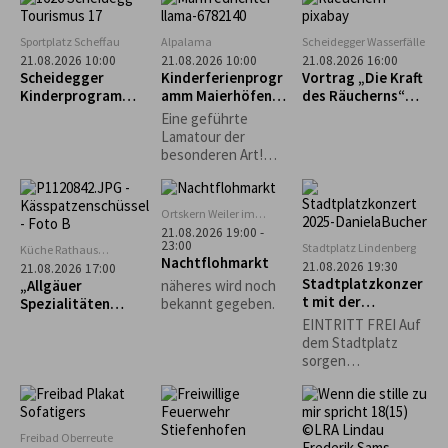
Kräuterpädagogin,
Pilzcoach (DGfM)
Dr. med. Helga
Sportplatz Scheffau
Alpalama
Scheidegger Wasserfälle
Wollmerstedt...
21.08.2026 10:00
21.08.2026 10:00
21.08.2026 16:00
Scheidegger
Kinderferienprogr
Vortrag „Die Kraft
Kinderprogramm:
amm Maierhöfen:
des Räucherns“
Intuitives
Alpalama Familien-
mit Leni Weber
Eine geführte
Bogenschießen für
Erlebniszeit
Lamatour der
Kinder
besonderen Art!
Mindestens 2
Familien Pro Familie
60 €.
Ortskern Weiler im
Allgäu
21.08.2026 19:00 -
23:00
Stadtplatz Lindenberg
Küche Rathaus
Nachtflohmarkt
Scheidegg
21.08.2026 19:30
21.08.2026 17:00
Stadtplatzkonzer
„Allgäuer
näheres wird noch
t mit der
Spezialitäten
bekannt gegeben.
Musikgruppe
selbst gemacht“ –
EINTRITT FREI Auf
"Bährig Böhmisch"
Käs- und
dem Stadtplatz
Krautspätzle
sorgen
Lindenberger
Vereine für
Sitzgelegenheiten
und das leibliche
Freibad Oberreute