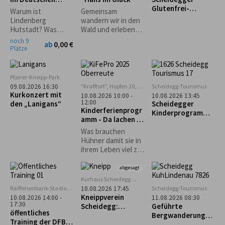
möglich.
Grünenbach
Hutmuseum
Glutenfrei-
Warum ist
Gemeinsam
Wochen: Geführte
Lindenberg
wandern wir in den
Genusswanderung
Hutstadt? Was
Wald und erleben
mit glutenfreier
haben denn
dort eine
noch 9
ab
0,00 €
Einkehr
Pferdehändler
spannende
Plätze
damit zu tun? Und
Geschichte der
wie entstehen
Gebrüder Grimm
Strohhüte? Warum
Pfarrer-Kneipp-Park
gibt es einen
"Krafftort", Hopfen 20,
Scheidegg-Tourismus
09.08.2026 16:30
Haifisch im
88167 Stiefenhofen
Kurkonzert mit
10.08.2026 10:00 -
10.08.2026 13:45
Museum?
12:00
den „Lanigans“
Scheidegger
Kinderferienprogr
Kinderprogramm:
amm - Da lachen ja
Familienwanderun
die Hühner
g durch den
Was brauchen
Walderlebnispfad
Hühner damit sie in
bei Möggers
ihrem Leben viel zu
lachen haben und
ein fröhliches
abgesagt
Hühnerleben
Kurhaus Scheidegg
führen können? Das
Mehrzweckraum im UG
Raiffeisenbank-Stadion
Scheidegg-Tourismus
10.08.2026 17:45
und vieles mehr,
in Weiler im Allgäu
Kneippverein
10.08.2026 14:00 -
11.08.2026 08:30
erfahrt ihr an
17:30
Scheidegg:
Geführte
öffentliches
diesem Nachmittag.
„Rückenfit“
Bergwanderung
Training der DFB-
zum Alpseeköpfle