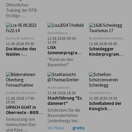
Erstliga-
(1.024m)
Öffentliches
Schiedsrichter
Training der DFB-
Erstliga-
Schiedsrichter mit
Bewirtung
Biohof Wels in
Oberthalhofen
Kirche St. Gebhard
Bushaltestelle Ortsmitte
11.08.2026 09:30 -
11:00
Scheidegg
11.08.2026 09:30
11.08.2026 09:45
LISA
Die Wunder des
Scheidegger
Sommerprogramm
Waldes -
Kinderprogramm:
: Hofeinblicke
Waldführung in
Geführter
"Rund um den
Maierhöfen
Familienausflug
Bauernhof"
zum Biolandhof
Heim in Scheffau
Aureliuskirche
Lindenberg
Dorfplatz Oberreute
Schützenheim
11.08.2026 18:30
Scheidegg
Stadtführung "Es
11.08.2026 17:00 -
11.08.2026 19:30
(ehem. Lokschuppen)
19:30
dämmert"
Schießabend der
UIFACH GUAT in
Königlich
Entdecken Sie die
Oberreute - BIER &
privilegierten
Besonderheiten
KÄSE
Schützengesellsch
Verkostung von
Lindenbergs bei
aft Scheidegg
heimischem Bier
einem abendlichen
gratis
10+ Plätze
und Käse.
Spaziergang durch