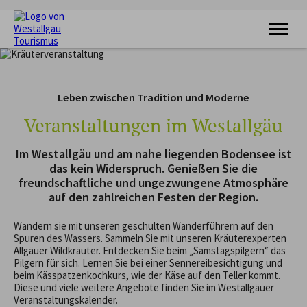
KRAFTQUELLE
RADFAHREN
Leben zwischen Tradition und Moderne
WANDERN
FERIENORTE
Veranstaltungen im Westallgäu
UNTERKÜNFTE
VERANSTALTUNGEN
Im Westallgäu und am nahe liegenden Bodensee ist
SERVICE
das kein Widerspruch. Genießen Sie die
freundschaftliche und ungezwungene Atmosphäre
auf den zahlreichen Festen der Region.
Wandern sie mit unseren geschulten Wanderführern auf den
Spuren des Wassers. Sammeln Sie mit unseren Kräuterexperten
Allgäuer Wildkräuter. Entdecken Sie beim „Samstagspilgern“ das
Pilgern für sich. Lernen Sie bei einer Sennereibesichtigung und
beim Kässpatzenkochkurs, wie der Käse auf den Teller kommt.
Diese und viele weitere Angebote finden Sie im Westallgäuer
Veranstaltungskalender.