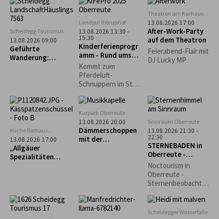
Gemeinsam
weiterentwickelt
schauen wir in den
Theatron am Kurhaus
und auf den lokalen
Nachthimmel und
Scheidegg
Landgut Ihlingshof
13.08.2026 17:00
Ebenen in die
entdecken die
After-Work-Party
Scheidegg-Tourismus
13.08.2026 13:30 -
Gesellschaft
Schönheiten des
15:30
auf dem Theatron
13.08.2026 09:00
getragen.
Kinderferienprogr
Nachthimmels.
Geführte
Feierabend-Flair mit
amm - Rund ums
Wanderung:
DJ Lucky MP
Pferd -
Scheidegg-Nord
Kommt zum
AUSGEBUCHT!
Pferdeluft-
Schnuppern im Stall
der Reitschule
Schwärzler auf dem
Ihlingshof. Bitte
Kurpark Oberreute
Getränk mitbringen!
Sinnraum Oberreute
13.08.2026 20:00
Dämmerschoppen
Küche Rathaus
13.08.2026 21:30 -
22:30
Scheidegg
mit der
13.08.2026 17:00
STERNEBADEN in
„Allgäuer
Musikkapelle
Oberreute -
Spezialitäten
Oberreute
Perseiden-
selbst gemacht“ –
Noctourism in
Beobachtung
Käs- und
Oberreute -
Krautspätzle
Sternenbeobachtu
ng am Sinnraum!
Gemeinsam
schauen wir in den
Scheidegger Wasserfälle
Nachthimmel und