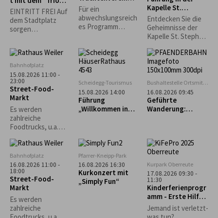
t mit dem "Trio
Stiefenhofen
Kapelle St.
Spontan"
Für ein
EINTRITT FREI Auf
Stephan in
abwechslungsreich
Entdecken Sie die
dem Stadtplatz
Genhofen
es Programm
Geheimnisse der
sorgen
sorgen die
Kapelle St. Stephan
Lindenberger
Alphornbläser, die
in Genhofen bei
Vereine für
Kindergruppe und
einer exklusiven
Sitzgelegenheiten
die aktiven Plattler.
Führung mit
und das leibliche
Bahnhofplatz
Heimatpfleger
Wohl. *Die
15.08.2026 11:00 -
Georg King!
23:00
Veranstaltung
Scheidegg-Tourismus
Bushaltestelle Ortsmitte
Street-Food-
findet nur bei
Scheidegg
15.08.2026 14:00
16.08.2026 09:45
Markt
trockenem Wetter
Führung
Geführte
statt.*
„Willkommen in
Wanderung:
Es werden
Scheidegg“
Bregenz - Pfänder
zahlreiche
- Fluh - Känzele -
Foodtrucks, u.a.
Bregenz
Burger, Tex-Mex,
asiatisch und vieles
mehr erwartet.
Bahnhofplatz
Pfarrer-Kneipp-Park
Kurpark Oberreute
16.08.2026 11:00 -
16.08.2026 16:30
18:00
Kurkonzert mit
17.08.2026 09:30 -
Street-Food-
11:30
„Simply Fun“
Markt
Kinderferienprogr
amm - Erste Hilfe
Es werden
Kurs
zahlreiche
Jemand ist verletzt-
Foodtrucks, u.a.
was tun?