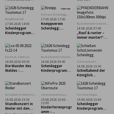
Burger, Tex-Mex,
asiatisch und vieles
abgesagt
mehr erwartet.
Kurhaus Scheidegg
Mehrzweckraum im UG
Bergblütenhof
17.08.2026 17:45
Kneippverein
Bushaltestelle Ortsmitte
17.08.2026 14:00
Scheidegg
Scheidegger
Scheidegg:
18.08.2026 07:45
Kinderprogramm:
„Rückenfit“
„Rauf & runter –
Alpakaführung –
immer munter!“
lachen, erleben
Geführte Tour zum
und staunen
Pfänder
Kirche St. Gebhard
Bushaltestelle Ortsmitte
Scheidegg
Schützenheim
18.08.2026 09:30
18.08.2026 09:45
Scheidegg
Die Wunder des
Scheidegger
18.08.2026 19:30
(ehem. Lokschuppen)
Waldes -
Kinderprogramm:
Schießabend der
Waldführung in
Geführter
Königlich
Maierhöfen
Familienausflug
privilegierten
zum Biolandhof
Schützengesellsch
Heim in Scheffau
aft Scheidegg
Kirchplatz in Weiler im
Generationenhaus
Fun Area Allgäu
Allgäu
Oberreute
18.08.2026 19:30
19.08.2026 10:00 -
19.08.2026 15:00
12:00
Standkonzert in
Scheidegger
Kinderferienprogr
Weiler mit den
Kinderprogramm:
amm -
Trachtlern
"Schnupperkletter