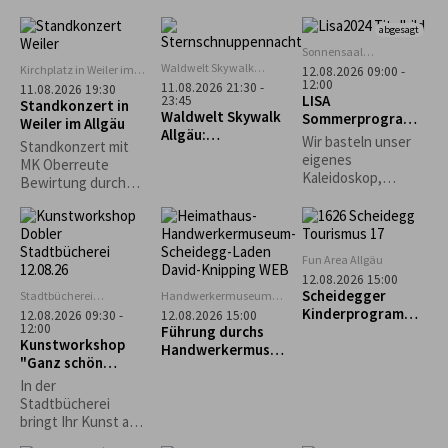
Anmeldung
die
erforderlich.
abgesagt
Stadtgeschichte
unter kundiger
Sonnensaal
Stiefenhofen
Führung.
Waldwelt Skywalk
Kirchplatz in Weiler im
12.08.2026 09:00 -
Allgäu, Scheidegg
12:00
Allgäu
11.08.2026 21:30 -
11.08.2026 19:30
LISA
23:45
Standkonzert in
Waldwelt Skywalk
Sommerprogramm
Weiler im Allgäu
Allgäu:
: Kreativ mit
Wir basteln unser
Standkonzert mit
Sternschnuppenna
Naturmaterialien
eigenes
MK Oberreute
cht
Kaleidoskop,
Bewirtung durch
gestalten
den Schützenverein
Naturbilder und
Weiler im Allgäu
Karten und je nach
Lust und
Fun Area Allgäu
Wetterlage ein
12.08.2026 15:00
großes
Scheidegger
Stadtbücherei
Handwerkermuseum
Gemeinschaftsbild.
Lindenberg
„Heimathaus"
Kinderprogramm:
12.08.2026 09:30 -
12.08.2026 15:00
Scheidegg
12:00
Führung durchs
"Schnupperkletter
Kunstworkshop
Handwerkermuseu
n"
"Ganz schön
m „Heimathaus“
punktig-Yayoi
In der
Kusama"
Stadtbücherei
bringt Ihr Kunst auf
den Punkt: Unter