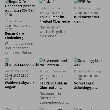
dem Motto „Ganz
schön punktig!“
Freibad Oberreute
Kirchplatz Scheidegg
bietet der
12.08.2026 17:30
12.08.2026 20:00
Workshop mit Gisela
Aqua Zumba im
Kurkonzert mit
Dobler die
Freibad Oberreute
den
Löwen - Foyer
Möglichkeit, in das
Lindenberg
„Fernwehböhmisc
12.08.2026 17:30 -
Nur bei gutem
Leben und fröhlich-
20:30
hen Stiefenhofen“
Wetter. Es gelten
Repair Cafe
bunte Werk der
die Freibad-
Lindenberg
japanischen
Eintrittspreise.
Künstlerin Yayoi
Wiederverwenden
Kusama
und Reparieren
einzutauchen. Mit
vermeidet Müll und
verschiedenen
schont wertvolle
Materialien lassen
Rohstoffe und
wir Punkte und
Ressourcen,
Farben tanzen.
welche ansonsten
Waldwelt Skywalk
Sinnraum Oberreute
Kirchplatz Scheidegg
für die Produktion
Allgäu, Scheidegg
12.08.2026 21:30 -
12.08.2026 21:30 -
13.08.2026 08:00 -
neuer Gegenstände
23:45
22:30
12:30
Waldwelt Skywalk
STERNEBADEN in
Vormittags:
aufgewendet
Allgäu:
Oberreute -
Scheidegger
werden müssten.
Sternschnuppenna
Perseiden-
Wochenmarkt
Durch die
Noctourism in
cht
Beobachtung
Entstehung der
Oberreute -
Repair Café-
Sternenbeobachtu
Initiativen wurde
ng am Sinnraum!
dieser Gedanke