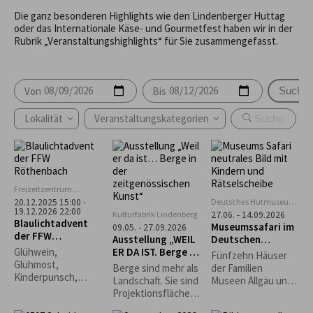
Die ganz besonderen Highlights wie den Lindenberger Huttag
oder das Internationale Käse- und Gourmetfest haben wir in der
Rubrik „Veranstaltungshighlights“ für Sie zusammengefasst.
Von
Bis
Suche
Lokalität
Veranstaltungskategorien
Freizeitzentrum
Rentershofen
Deutsches Hutmuseum,
20.12.2025 15:00 -
19.12.2026 22:00
Lindenberg
Kulturfabrik Lindenberg
27.06. - 14.09.2026
Blaulichtadvent
Museumssafari im
09.05. - 27.09.2026
der FFW
Ausstellung „WEIL
Deutschen
Röthenbach
ER DA IST. Berge in
Hutmuseum
Glühwein,
Fünfzehn Häuser
der
Glühmost,
Berge sind mehr als
der Familien
zeitgenössischen
Kinderpunsch,
Landschaft. Sie sind
Museen Allgäu und
Kunst“
Kaffee, Bier
Projektionsfläche,
die Rapunzel Welt
Waffeln, Grillwürste,
Sehnsuchtsort,
laden zur Museums-