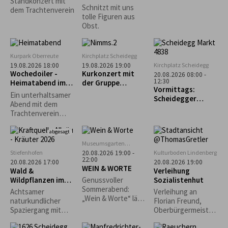
Standkonzert mit
Obstschnitzen-
n"
Schnitzt mit uns
dem Trachtenverein
AUSGEBUCHT!!!
tolle Figuren aus
Obst.
Kurpark Oberreute
Kirchplatz Scheidegg
Kirchplatz Scheidegg
19.08.2026 18:00
19.08.2026 19:00
Wochedoiler -
Kurkonzert mit
20.08.2026 08:00 -
12:30
Heimatabend im
der Gruppe
Vormittags:
Kurgarten
„Nimms wies isch“
Ein unterhaltsamer
Scheidegger
Abend mit dem
Wochenmarkt
Trachtenverein
Oberreute unter
Mitwirkung der
abgesagt
Kinder- und
Museumsgarten
Jugendgruppe,
Oberreute
Stiefenhofen
Kulturboden Lindenberg
20.08.2026 19:00 -
Aktivengruppe,
22:00
20.08.2026 17:00
20.08.2026 19:00
WEIN & WORTE
Goißler,
Wald &
Verleihung
Stubenmusik und
Wildpflanzen im
Sozialistenhut
Genussvoller
Schellengruppe.
Jahreslauf
Sommerabend:
Achtsamer
Verleihung an
„Wein & Worte“ lädt
naturkundlicher
Florian Freund,
erstmals in den
Spaziergang mit
Oberbürgermeister
Museumsgarten ein
Wald- und
der Stadt Augsburg