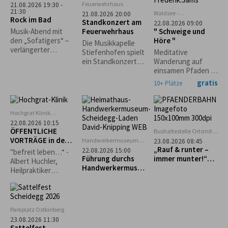
Wohl. *Die
Feuerwehrhaus
21.08.2026 19:30 -
Veranstaltung
21:30
Waldsee -
21.08.2026 20:00
Rock im Bad
findet nur bei
Seepromenade
Standkonzert am
22.08.2026 09:00
trockenem Wetter
Lindenberg
Feuerwehrhaus
" Schweige und
Musik-Abend mit
statt.*
Höre "
den „Sofatigers“ –
Die Musikkapelle
verlängerter
Stiefenhofen spielt
Meditative
Badebetrieb.
ein Standkonzert
Wanderung auf
Grillspezialitäten
zugunsten der
einsamen Pfaden im
und Cocktails vom
Stiefenhofer
Waldseegebiet
gratis
10+ Plätze
Freibadkiosk. Nur
Feuerwehr! Freuen
Lindenberg mit
bei guter
Sie sich auf einen
Christine Wagner.
Witterung.
Abend voller Musik
Hochgrat Klinik
und Gemeinschaft.
Stiefenhofen
22.08.2026 10:15
ÖFFENTLICHE
Bushaltestelle Ortsmitte
Scheidegg
VORTRÄGE in der
Handwerkermuseum
23.08.2026 08:45
„Heimathaus"
Hochgrat Klinik
„Rauf & runter –
22.08.2026 15:00
"befreit leben…“ -
Scheidegg
Führung durchs
immer munter!“
Albert Huchler,
Handwerkermuseu
Geführte Tour zum
Heilpraktiker
m „Heimathaus“
Pfänder
Psychotherapie,
Naturpädagoge
Parkplatz Ostkinberg
23.08.2026 11:30
Sattelfest