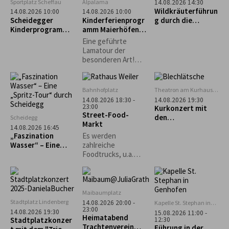
Sportplatz Scheffau
Alpalama
14.08.2026 14:30
entdecken die
Wildkräuterführun
14.08.2026 10:00
14.08.2026 10:00
Schönheiten des
Scheidegger
Kinderferienprogr
g durch die
Nachthimmels.
Kinderprogramm:
amm Maierhöfen:
Scheidegger
Intuitives
Alpalama Familien-
Wasserfälle
Eine geführte
Bogenschießen für
Erlebniszeit
Lamatour der
Kinder
besonderen Art!
Mindestens 2
Familien Pro Familie
60 €.
Bahnhofplatz
Theatron am Kurhaus
Scheidegg
14.08.2026 18:30 -
14.08.2026 19:30
23:00
Kurkonzert mit
Street-Food-
den
Scheidegg
Markt
„Blechlätsche“
14.08.2026 16:45
„Faszination
Es werden
Wasser“ – Eine
zahlreiche
„Spritz-Tour“
Foodtrucks, u.a.
durch Scheidegg
Burger, Tex-Mex,
asiatisch und vieles
mehr erwartet.
Maibaumplatz
Stadtplatz Lindenberg
14.08.2026 20:00 -
Kapelle St. Stephan in
23:00
Genhofen
14.08.2026 19:30
15.08.2026 11:00 -
Heimatabend
12:30
Stadtplatzkonzer
Trachtenverein
Führung in der