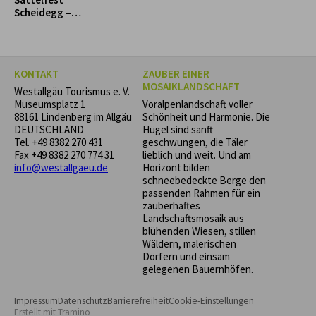
Scheidegg –
Reiterspaß für
Groß und Klein!
KONTAKT
ZAUBER EINER
MOSAIKLANDSCHAFT
Westallgäu Tourismus e. V.
Museumsplatz 1
Voralpenlandschaft voller
88161 Lindenberg im Allgäu
Schönheit und Harmonie. Die
DEUTSCHLAND
Hügel sind sanft
Tel.
+49 8382 270 431
geschwungen, die Täler
Fax +49 8382 270 774 31
lieblich und weit. Und am
info@westallgaeu.de
Horizont bilden
schneebedeckte Berge den
passenden Rahmen für ein
zauberhaftes
Landschaftsmosaik aus
blühenden Wiesen, stillen
Wäldern, malerischen
Dörfern und einsam
gelegenen Bauernhöfen.
Impressum
Datenschutz
Barrierefreiheit
Cookie-Einstellungen
Erstellt mit
Tramino