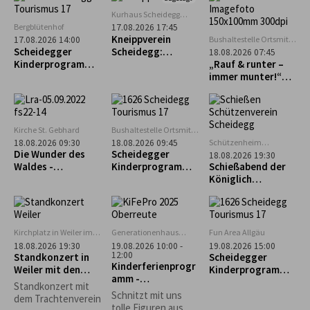
mehr erwartet.
Kurhaus Scheidegg
Mehrzweckraum im UG
Bergblütenhof
17.08.2026 17:45
Kneippverein
Bushaltestelle Ortsmitte
17.08.2026 14:00
Scheidegg
Scheidegger
Scheidegg:
18.08.2026 07:45
Kinderprogramm:
„Rückenfit“
„Rauf & runter –
Alpakaführung –
immer munter!“
lachen, erleben
Geführte Tour zum
und staunen
Pfänder
Kirche St. Gebhard
Bushaltestelle Ortsmitte
Scheidegg
Schützenheim
18.08.2026 09:30
18.08.2026 09:45
Scheidegg
Die Wunder des
Scheidegger
18.08.2026 19:30
(ehem. Lokschuppen)
Waldes -
Kinderprogramm:
Schießabend der
Waldführung in
Geführter
Königlich
Maierhöfen
Familienausflug
privilegierten
zum Biolandhof
Schützengesellsch
Heim in Scheffau
aft Scheidegg
Kirchplatz in Weiler im
Generationenhaus
Fun Area Allgäu
Allgäu
Oberreute
18.08.2026 19:30
19.08.2026 10:00 -
19.08.2026 15:00
12:00
Standkonzert in
Scheidegger
Kinderferienprogr
Weiler mit den
Kinderprogramm:
amm -
Trachtlern
"Schnupperkletter
Standkonzert mit
Obstschnitzen-
n"
Schnitzt mit uns
dem Trachtenverein
AUSGEBUCHT!!!
tolle Figuren aus