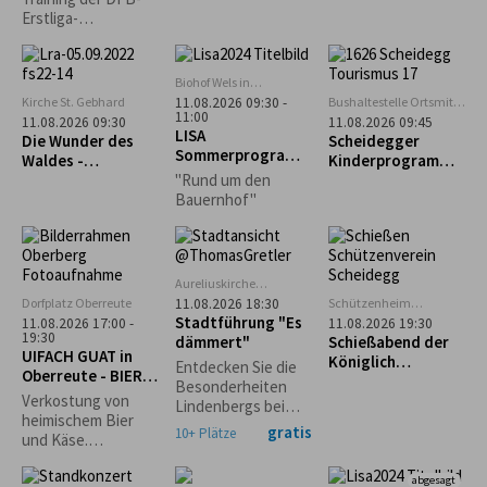
Erstliga-
Schiedsrichter mit
Bewirtung
Biohof Wels in
Oberthalhofen
Kirche St. Gebhard
Bushaltestelle Ortsmitte
11.08.2026 09:30 -
11:00
Scheidegg
11.08.2026 09:30
11.08.2026 09:45
LISA
Die Wunder des
Scheidegger
Sommerprogramm
Waldes -
Kinderprogramm:
: Hofeinblicke
Waldführung in
Geführter
"Rund um den
Maierhöfen
Familienausflug
Bauernhof"
zum Biolandhof
Heim in Scheffau
Aureliuskirche
Lindenberg
Dorfplatz Oberreute
Schützenheim
11.08.2026 18:30
Scheidegg
Stadtführung "Es
11.08.2026 17:00 -
11.08.2026 19:30
(ehem. Lokschuppen)
19:30
dämmert"
Schießabend der
UIFACH GUAT in
Königlich
Entdecken Sie die
Oberreute - BIER &
privilegierten
Besonderheiten
KÄSE
Schützengesellsch
Verkostung von
Lindenbergs bei
aft Scheidegg
heimischem Bier
einem abendlichen
gratis
10+ Plätze
und Käse.
Spaziergang durch
Anmeldung
die
erforderlich.
abgesagt
Stadtgeschichte