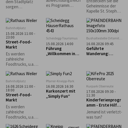
abwechslungsreich
Entdecken Sie die
dem Stadtplatz
Genhofen
es Programm
Geheimnisse der
sorgen
sorgen die
Kapelle St. Stephan
Lindenberger
Alphornbläser, die
in Genhofen bei
Vereine für
Kindergruppe und
einer exklusiven
Sitzgelegenheiten
die aktiven Plattler.
Führung mit
und das leibliche
Bahnhofplatz
Heimatpfleger
Wohl. *Die
15.08.2026 11:00 -
Georg King!
23:00
Veranstaltung
Scheidegg-Tourismus
Bushaltestelle Ortsmitte
Street-Food-
findet nur bei
Scheidegg
15.08.2026 14:00
16.08.2026 09:45
Markt
trockenem Wetter
Führung
Geführte
statt.*
„Willkommen in
Wanderung:
Es werden
Scheidegg“
Bregenz - Pfänder
zahlreiche
- Fluh - Känzele -
Foodtrucks, u.a.
Bregenz
Burger, Tex-Mex,
asiatisch und vieles
mehr erwartet.
Bahnhofplatz
Pfarrer-Kneipp-Park
Kurpark Oberreute
16.08.2026 11:00 -
16.08.2026 16:30
18:00
Kurkonzert mit
17.08.2026 09:30 -
Street-Food-
11:30
„Simply Fun“
Markt
Kinderferienprogr
amm - Erste Hilfe
Es werden
Kurs
zahlreiche
Jemand ist verletzt-
Foodtrucks, u.a.
was tun?
Burger, Tex-Mex,
asiatisch und vieles
abgesagt