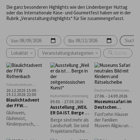
Die ganz besonderen Highlights wie den Lindenberger Huttag
oder das Internationale Käse- und Gourmetfest haben wir in der
Rubrik „Veranstaltungshighlights“ für Sie zusammengefasst.
Von
Bis
Suche
Lokalität
Veranstaltungskategorien
Freizeitzentrum
Rentershofen
Deutsches Hutmuseum,
20.12.2025 15:00 -
19.12.2026 22:00
Lindenberg
Kulturfabrik Lindenberg
27.06. - 14.09.2026
Blaulichtadvent
Museumssafari im
09.05. - 27.09.2026
der FFW
Ausstellung „WEIL
Deutschen
Röthenbach
ER DA IST. Berge in
Hutmuseum
Glühwein,
Fünfzehn Häuser
der
Glühmost,
Berge sind mehr als
der Familien
zeitgenössischen
Kinderpunsch,
Landschaft. Sie sind
Museen Allgäu und
Kunst“
Kaffee, Bier
Projektionsfläche,
die Rapunzel Welt
Waffeln, Grillwürste,
Sehnsuchtsort,
laden zur Museums-