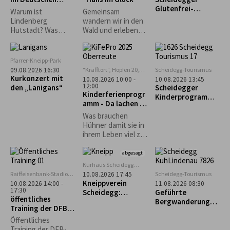
möglich.
Grünenbach
Hutmuseum
Glutenfrei-
Warum ist
Gemeinsam
Wochen: Geführte
Lindenberg
wandern wir in den
Genusswanderung
Hutstadt? Was
Wald und erleben
mit glutenfreier
haben denn
dort eine
Einkehr
Pferdehändler
spannende
damit zu tun? Und
Geschichte der
Pfarrer-Kneipp-Park
wie entstehen
Gebrüder Grimm
"Krafftort", Hopfen 20,
Scheidegg-Tourismus
09.08.2026 16:30
Strohhüte? Warum
88167 Stiefenhofen
Kurkonzert mit
10.08.2026 10:00 -
10.08.2026 13:45
gibt es einen
12:00
den „Lanigans“
Scheidegger
Kinderferienprogr
Haifisch im
Kinderprogramm:
amm - Da lachen ja
Museum?
Familienwanderun
die Hühner
g durch den
Was brauchen
Walderlebnispfad
Hühner damit sie in
bei Möggers
ihrem Leben viel zu
lachen haben und
ein fröhliches
abgesagt
Hühnerleben
Kurhaus Scheidegg
führen können? Das
Mehrzweckraum im UG
Raiffeisenbank-Stadion
Scheidegg-Tourismus
10.08.2026 17:45
und vieles mehr,
in Weiler im Allgäu
Kneippverein
10.08.2026 14:00 -
11.08.2026 08:30
erfahrt ihr an
17:30
Scheidegg:
Geführte
öffentliches
diesem Nachmittag.
„Rückenfit“
Bergwanderung
Training der DFB-
zum Alpseeköpfle
Erstliga-
(1.024m)
Öffentliches
Schiedsrichter
Training der DFB-