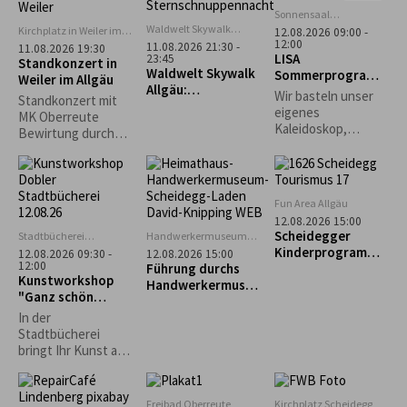
unter kundiger
Sonnensaal
Stiefenhofen
Führung.
Waldwelt Skywalk
Kirchplatz in Weiler im
12.08.2026 09:00 -
Allgäu, Scheidegg
12:00
Allgäu
11.08.2026 21:30 -
11.08.2026 19:30
LISA
23:45
Standkonzert in
Waldwelt Skywalk
Sommerprogramm
Weiler im Allgäu
Allgäu:
: Kreativ mit
Wir basteln unser
Standkonzert mit
Sternschnuppenna
Naturmaterialien
eigenes
MK Oberreute
cht
Kaleidoskop,
Bewirtung durch
gestalten
den Schützenverein
Naturbilder und
Weiler im Allgäu
Karten und je nach
Lust und
Fun Area Allgäu
Wetterlage ein
12.08.2026 15:00
großes
Scheidegger
Stadtbücherei
Handwerkermuseum
Gemeinschaftsbild.
Lindenberg
„Heimathaus"
Kinderprogramm:
12.08.2026 09:30 -
12.08.2026 15:00
Scheidegg
12:00
Führung durchs
"Schnupperkletter
Kunstworkshop
Handwerkermuseu
n"
"Ganz schön
m „Heimathaus“
punktig-Yayoi
In der
Kusama"
Stadtbücherei
bringt Ihr Kunst auf
den Punkt: Unter
dem Motto „Ganz
schön punktig!“
Freibad Oberreute
Kirchplatz Scheidegg