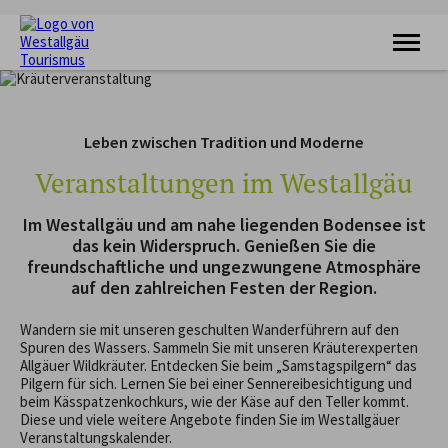
KRAFTQUELLE
RADFAHREN
Leben zwischen Tradition und Moderne
WANDERN
FERIENORTE
Veranstaltungen im Westallgäu
UNTERKÜNFTE
VERANSTALTUNGEN
Im Westallgäu und am nahe liegenden Bodensee ist
SERVICE
das kein Widerspruch. Genießen Sie die
freundschaftliche und ungezwungene Atmosphäre
auf den zahlreichen Festen der Region.
Wandern sie mit unseren geschulten Wanderführern auf den
Spuren des Wassers. Sammeln Sie mit unseren Kräuterexperten
Allgäuer Wildkräuter. Entdecken Sie beim „Samstagspilgern“ das
Pilgern für sich. Lernen Sie bei einer Sennereibesichtigung und
beim Kässpatzenkochkurs, wie der Käse auf den Teller kommt.
Diese und viele weitere Angebote finden Sie im Westallgäuer
Veranstaltungskalender.