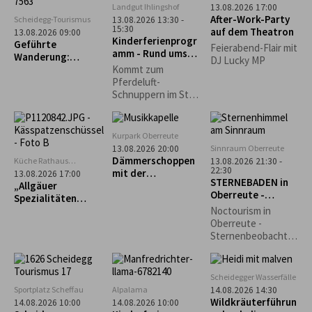
Nachthimmel und
Scheidegg
Landgut Ihlingshof
13.08.2026 17:00
Ebenen in die
entdecken die
After-Work-Party
Scheidegg-Tourismus
13.08.2026 13:30 -
Gesellschaft
Schönheiten des
15:30
auf dem Theatron
13.08.2026 09:00
getragen.
Kinderferienprogr
Nachthimmels.
Geführte
Feierabend-Flair mit
amm - Rund ums
Wanderung:
DJ Lucky MP
Pferd -
Scheidegg-Nord
Kommt zum
AUSGEBUCHT!
Pferdeluft-
Schnuppern im Stall
der Reitschule
Schwärzler auf dem
Ihlingshof. Bitte
Kurpark Oberreute
Getränk mitbringen!
Sinnraum Oberreute
13.08.2026 20:00
Dämmerschoppen
Küche Rathaus
13.08.2026 21:30 -
22:30
Scheidegg
mit der
13.08.2026 17:00
STERNEBADEN in
„Allgäuer
Musikkapelle
Oberreute -
Spezialitäten
Oberreute
Perseiden-
selbst gemacht“ –
Noctourism in
Beobachtung
Käs- und
Oberreute -
Krautspätzle
Sternenbeobachtu
ng am Sinnraum!
Gemeinsam
schauen wir in den
Scheidegger Wasserfälle
Nachthimmel und
Sportplatz Scheffau
Alpalama
14.08.2026 14:30
entdecken die
Wildkräuterführun
14.08.2026 10:00
14.08.2026 10:00
Schönheiten des