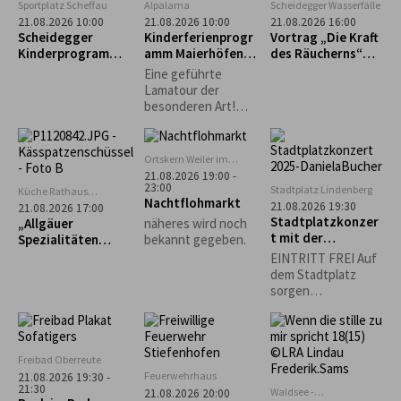
Dr. med. Helga
Sportplatz Scheffau
Alpalama
Scheidegger Wasserfälle
Wollmerstedt...
21.08.2026 10:00
21.08.2026 10:00
21.08.2026 16:00
Scheidegger
Kinderferienprogr
Vortrag „Die Kraft
Kinderprogramm:
amm Maierhöfen:
des Räucherns“
Intuitives
Alpalama Familien-
mit Leni Weber
Eine geführte
Bogenschießen für
Erlebniszeit
Lamatour der
Kinder
besonderen Art!
Mindestens 2
Familien Pro Familie
60 €.
Ortskern Weiler im
Allgäu
21.08.2026 19:00 -
23:00
Stadtplatz Lindenberg
Küche Rathaus
Nachtflohmarkt
Scheidegg
21.08.2026 19:30
21.08.2026 17:00
Stadtplatzkonzer
„Allgäuer
näheres wird noch
t mit der
Spezialitäten
bekannt gegeben.
Musikgruppe
selbst gemacht“ –
EINTRITT FREI Auf
"Bährig Böhmisch"
Käs- und
dem Stadtplatz
Krautspätzle
sorgen
Lindenberger
Vereine für
Sitzgelegenheiten
und das leibliche
Freibad Oberreute
Wohl. *Die
Feuerwehrhaus
21.08.2026 19:30 -
Veranstaltung
21:30
Waldsee -
21.08.2026 20:00