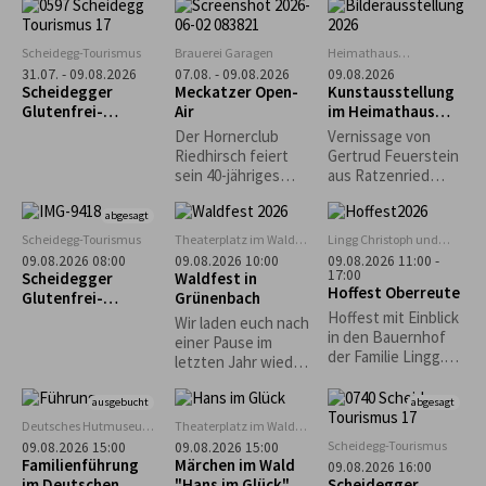
Schmalzbrote
Hindernis, Mythos
Safari ein. In allen
und Realität. Die
Museen gibt es in
Ausstellung „Weil er
diesem Zeitraum
Scheidegg-Tourismus
Brauerei Garagen
Heimathaus
da ist…“
ein tierisches
Zwirkenberg
31.07. - 09.08.2026
07.08. - 09.08.2026
09.08.2026
versammelt diese
Rätsel zu lösen, bei
Scheidegger
Meckatzer Open-
Kunstausstellung
Auseinandersetzun
dem detektivischer
Glutenfrei-
Air
im Heimathaus
g in Positionen von
Spürsinn gefragt
Wochen vom 31.
Gestratz-
Der Hornerclub
Vernissage von
zehn
ist. Bei der
Juli bis 9. August
Zwirkenberg
Riedhirsch feiert
Gertrud Feuerstein
zeitgenössischen
Museumssafari
2026
sein 40-jähriges
aus Ratzenried
Künstlerinnen und
begleitet euch ein
Jubiläum bei den
(Moderne Malerei -
Künstlern, die den
buntes Rätselheft,
Meckatzer Garagen.
Situationen aus
abgesagt
Berg als äußere
das ihr kostenlos an
Freut euch auf ein
dem Leben)
Scheidegg-Tourismus
Theaterplatz im Wald
Lingg Christoph und
Realität ebenso
den
abwechslungsreich
bei Grünenbach
Katrin
09.08.2026 08:00
09.08.2026 10:00
09.08.2026 11:00 -
befragen wie als
Museumskassen
es Programm mit
17:00
Scheidegger
Waldfest in
inneres und
erhaltet. Wer
Hoffest Oberreute
Musik, guter
Glutenfrei-
Grünenbach
gesellschaftliches
mindestens drei
Stimmung und
Wochen: Geführte
Hoffest mit Einblick
Bild.
Museen besucht
Wir laden euch nach
reichhaltiger
Morgenwanderung
in den Bauernhof
und die Rätsel löst
einer Pause im
Verpflegung.
mit Frühstück im
der Familie Lingg.
kann an einer
letzten Jahr wieder
glutenfreien Café
Reichhaltiger
Verlosung
zu unserem
"Guni´s Panificio"
Mittagstisch. Kaffee
teilnehmen. Der
Waldfest ein und
ausgebucht
abgesagt
und Kuchen.
Besuch ist zu den
freuen uns auf
Deutsches Hutmuseum,
Theaterplatz im Wald
Kinderspiele.
Öffnungszeiten des
euren zahlreichen
Lindenberg
bei Grünenbach
Scheidegg-Tourismus
09.08.2026 15:00
09.08.2026 15:00
Hüpfburg
Deutschen
Besuch! Eure
Familienführung
Märchen im Wald
09.08.2026 16:00
Hutmuseum
Musikkapelle
im Deutschen
"Hans im Glück"
Scheidegger