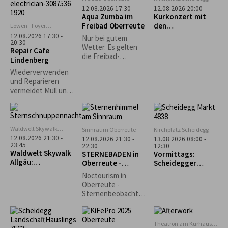
bietet der
12.08.2026 17:30
12.08.2026 20:00
Workshop mit Gisela
Aqua Zumba im
Kurkonzert mit
Dobler die
Freibad Oberreute
den
Löwen - Foyer
Möglichkeit, in das
Lindenberg
„Fernwehböhmisc
12.08.2026 17:30 -
Nur bei gutem
Leben und fröhlich-
20:30
hen Stiefenhofen“
Wetter. Es gelten
Repair Cafe
bunte Werk der
die Freibad-
Lindenberg
japanischen
Eintrittspreise.
Künstlerin Yayoi
Wiederverwenden
Kusama
und Reparieren
einzutauchen. Mit
vermeidet Müll und
verschiedenen
schont wertvolle
Materialien lassen
Rohstoffe und
wir Punkte und
Ressourcen,
Farben tanzen.
welche ansonsten
Waldwelt Skywalk
Sinnraum Oberreute
Kirchplatz Scheidegg
für die Produktion
Allgäu, Scheidegg
12.08.2026 21:30 -
12.08.2026 21:30 -
13.08.2026 08:00 -
neuer Gegenstände
23:45
22:30
12:30
Waldwelt Skywalk
STERNEBADEN in
Vormittags:
aufgewendet
Allgäu:
Oberreute -
Scheidegger
werden müssten.
Sternschnuppenna
Perseiden-
Wochenmarkt
Durch die
Noctourism in
cht
Beobachtung
Entstehung der
Oberreute -
Repair Café-
Sternenbeobachtu
Initiativen wurde
ng am Sinnraum!
dieser Gedanke
Gemeinsam
weiterentwickelt
schauen wir in den
Theatron am Kurhaus
und auf den lokalen