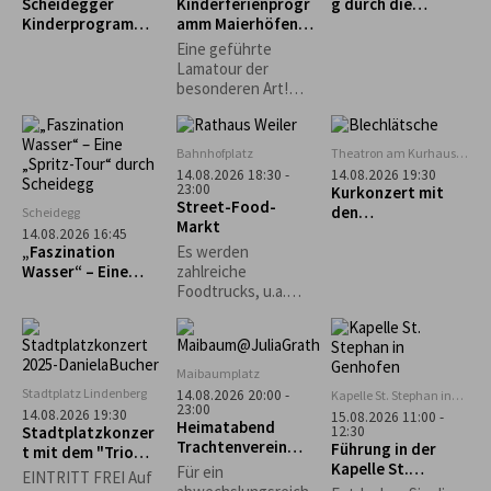
Scheidegger
Kinderferienprogr
g durch die
Nachthimmels.
Kinderprogramm:
amm Maierhöfen:
Scheidegger
Intuitives
Alpalama Familien-
Wasserfälle
Eine geführte
Bogenschießen für
Erlebniszeit
Lamatour der
Kinder
besonderen Art!
Mindestens 2
Familien Pro Familie
60 €.
Bahnhofplatz
Theatron am Kurhaus
Scheidegg
14.08.2026 18:30 -
14.08.2026 19:30
23:00
Kurkonzert mit
Street-Food-
den
Scheidegg
Markt
„Blechlätsche“
14.08.2026 16:45
„Faszination
Es werden
Wasser“ – Eine
zahlreiche
„Spritz-Tour“
Foodtrucks, u.a.
durch Scheidegg
Burger, Tex-Mex,
asiatisch und vieles
mehr erwartet.
Maibaumplatz
Stadtplatz Lindenberg
14.08.2026 20:00 -
Kapelle St. Stephan in
23:00
Genhofen
14.08.2026 19:30
15.08.2026 11:00 -
Heimatabend
12:30
Stadtplatzkonzer
Trachtenverein
Führung in der
t mit dem "Trio
Stiefenhofen
Kapelle St.
Spontan"
Für ein
EINTRITT FREI Auf
Stephan in