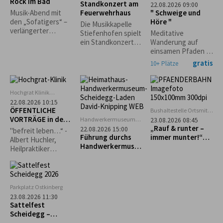
Rock im Bad
findet nur bei
Seepromenade
Standkonzert am
22.08.2026 09:00
trockenem Wetter
Lindenberg
Feuerwehrhaus
" Schweige und
Musik-Abend mit
statt.*
Höre "
den „Sofatigers“ –
Die Musikkapelle
verlängerter
Stiefenhofen spielt
Meditative
Badebetrieb.
ein Standkonzert
Wanderung auf
Grillspezialitäten
zugunsten der
einsamen Pfaden im
und Cocktails vom
Stiefenhofer
Waldseegebiet
gratis
10+ Plätze
Freibadkiosk. Nur
Feuerwehr! Freuen
Lindenberg mit
bei guter
Sie sich auf einen
Christine Wagner.
Witterung.
Abend voller Musik
Hochgrat Klinik
und Gemeinschaft.
Stiefenhofen
22.08.2026 10:15
ÖFFENTLICHE
Bushaltestelle Ortsmitte
Scheidegg
VORTRÄGE in der
Handwerkermuseum
23.08.2026 08:45
„Heimathaus"
Hochgrat Klinik
„Rauf & runter –
22.08.2026 15:00
"befreit leben…“ -
Scheidegg
Führung durchs
immer munter!“
Albert Huchler,
Handwerkermuseu
Geführte Tour zum
Heilpraktiker
m „Heimathaus“
Pfänder
Psychotherapie,
Naturpädagoge
Parkplatz Ostkinberg
23.08.2026 11:30
Sattelfest
Scheidegg –
Reiterspaß für