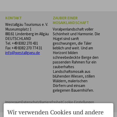
Groß und Klein!
KONTAKT
ZAUBER EINER
MOSAIKLANDSCHAFT
Westallgäu Tourismus e. V.
Museumsplatz 1
Voralpenlandschaft voller
88161 Lindenberg im Allgäu
Schönheit und Harmonie. Die
DEUTSCHLAND
Hügel sind sanft
Tel.
+49 8382 270 431
geschwungen, die Täler
Fax +49 8382 270 774 31
lieblich und weit. Und am
info@westallgaeu.de
Horizont bilden
schneebedeckte Berge den
passenden Rahmen für ein
zauberhaftes
Landschaftsmosaik aus
blühenden Wiesen, stillen
Wäldern, malerischen
Dörfern und einsam
gelegenen Bauernhöfen.
Impressum
Datenschutz
Barrierefreiheit
Cookie-Einstellungen
Erstellt mit
Tramino
Wir verwenden Cookies und andere