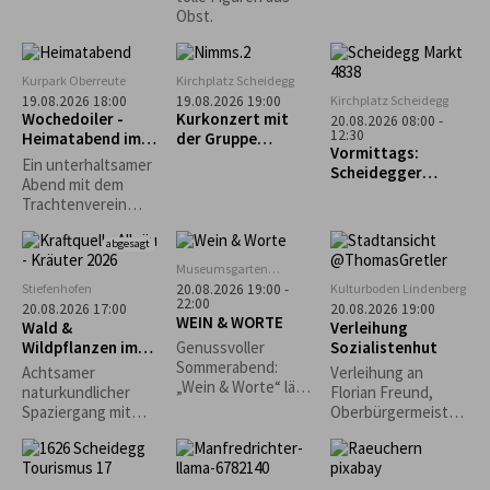
Obst.
Kurpark Oberreute
Kirchplatz Scheidegg
Kirchplatz Scheidegg
19.08.2026 18:00
19.08.2026 19:00
Wochedoiler -
Kurkonzert mit
20.08.2026 08:00 -
12:30
Heimatabend im
der Gruppe
Vormittags:
Kurgarten
„Nimms wies isch“
Ein unterhaltsamer
Scheidegger
Abend mit dem
Wochenmarkt
Trachtenverein
Oberreute unter
Mitwirkung der
abgesagt
Kinder- und
Museumsgarten
Jugendgruppe,
Oberreute
Stiefenhofen
Kulturboden Lindenberg
20.08.2026 19:00 -
Aktivengruppe,
22:00
20.08.2026 17:00
20.08.2026 19:00
WEIN & WORTE
Goißler,
Wald &
Verleihung
Stubenmusik und
Wildpflanzen im
Sozialistenhut
Genussvoller
Schellengruppe.
Jahreslauf
Sommerabend:
Achtsamer
Verleihung an
„Wein & Worte“ lädt
naturkundlicher
Florian Freund,
erstmals in den
Spaziergang mit
Oberbürgermeister
Museumsgarten ein
Wald- und
der Stadt Augsburg
Kräuterpädagogin,
Pilzcoach (DGfM)