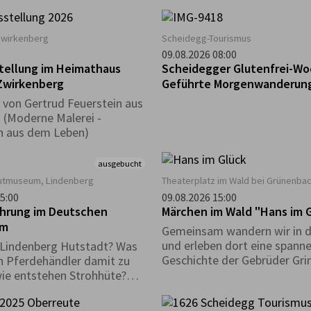
g „Weil er da ist…“
gibt es in diesem Zeitraum e
t diese Auseinandersetzung
tierisches Rätsel zu lösen, b
nen von zehn
detektivischer Spürsinn gefra
Zwirkenberg
Scheidegg-Tourismus
ischen Künstlerinnen und
der Museumssafari begleitet
09.08.2026 08:00
 die den Berg als äußere
buntes Rätselheft, das ihr k
tellung im Heimathaus
Scheidegger Glutenfrei-Wo
benso befragen wie als
den Museumskassen erhalte
Zwirkenberg
Geführte Morgenwanderung
 gesellschaftliches Bild.
mindestens drei Museen bes
Frühstück im glutenfreien 
 von Gertrud Feuerstein aus
die Rätsel löst kann an einer
´s Panificio"
 (Moderne Malerei -
teilnehmen. Der Besuch ist z
n aus dem Leben)
Öffnungszeiten des Deutsch
Hutmuseum möglich.
ausgebucht
utmuseum, Lindenberg
Theaterplatz im Wald bei Grünenba
5:00
09.08.2026 15:00
ührung im Deutschen
Märchen im Wald "Han
um
Gemeinsam wandern wir in 
und erleben dort eine spann
 Lindenberg Hutstadt? Was
Geschichte der Gebrüder Gr
 Pferdehändler damit zu
ie entstehen Strohhüte?
 es einen Haifisch im