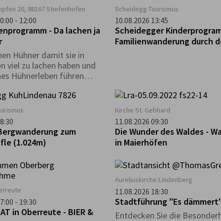
Hopfen 20, 88167 Stiefenhofen
Scheidegg-Tourismus
0:00 - 12:00
10.08.2026 13:45
enprogramm - Da lachen ja
Scheidegger Kinderprogra
r
Familienwanderung durch 
Walderlebnispfad bei Mögg
en Hühner damit sie in
n viel zu lachen haben und
ches Hühnerleben führen
s und vieles mehr, erfahrt
sem Nachmittag.
ourismus
Kirche St. Gebhard
8:30
11.08.2026 09:30
Bergwanderung zum
Die Wunder des Waldes - W
fle (1.024m)
in Maierhöfen
Aureliuskirche Lindenberg
erreute
11.08.2026 18:30
Stadtführung "Es dämmert
7:00 - 19:30
AT in Oberreute - BIER &
Entdecken Sie die Besonder