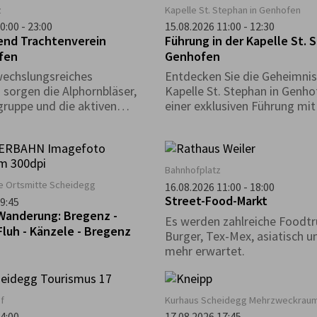
z
Kapelle St. Stephan in Genhofen
0:00 - 23:00
15.08.2026 11:00 - 12:30
nd Trachtenverein
Führung in der Kapelle St. 
fen
Genhofen
wechslungsreiches
Entdecken Sie die Geheimnis
orgen die Alphornbläser,
Kapelle St. Stephan in Genho
gruppe und die aktiven
einer exklusiven Führung mit
Heimatpfleger Georg King!
Bahnhofplatz
le Ortsmitte Scheidegg
16.08.2026 11:00 - 18:00
Street-Food-Markt
9:45
Wanderung: Bregenz -
Es werden zahlreiche Foodtru
Fluh - Känzele - Bregenz
Burger, Tex-Mex, asiatisch un
mehr erwartet.
f
Kurhaus Scheidegg Mehrzweckraum
4:00
17.08.2026 17:45