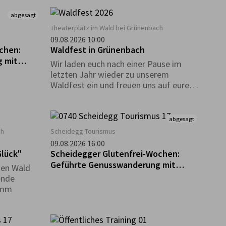
in
ei dem
abgesagt
gt ist. Bei
Theaterplatz im Wald bei Grünenbach
 euch ein
09.08.2026 10:00
ostenlos an
chen:
Waldfest in Grünenbach
t. Wer
 mit
Wir laden euch nach einer Pause im
ucht und
Café "Guni
letzten Jahr wieder zu unserem
 Verlosung
Waldfest ein und freuen uns auf euren
u den
zahlreichen Besuch! Eure Musikkapelle
en
Grünenbach
abgesagt
ch
Scheidegg-Tourismus
09.08.2026 16:00
s im Glück"
Scheidegger Glutenfrei-Wochen:
Geführte Genusswanderung mit
den Wald
glutenfreier Einkehr
ende
imm