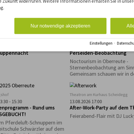
ie Zukunft widerrufen. Weitere Informationen erhalten Sie in unser
vermeidet Müll und schont w
g.
Rohstoffe und Ressourcen, 
ansonsten für die Produktio
Gegenstände aufgewendet 
Nur notwendige akzeptieren
All
müssten. Durch die Entsteh
walk Allgäu, Scheidegg
Sinnraum Oberreute
Repair Café- Initiativen wurd
1:30 - 23:45
12.08.2026 21:30 - 22:30
Gedanke weiterentwickelt u
Einstellungen
·
Datenschu
Skywalk Allgäu:
STERNEBADEN in Oberreute
lokalen Ebenen in die Gesells
nuppennacht
Perseiden-Beobachtung
getragen.
Noctourism in Oberreute -
Sternenbeobachtung am Sin
Gemeinsam schauen wir in d
Nachthimmel und entdecken
Schönheiten des Nachthimm
gshof
Theatron am Kurhaus Scheidegg
3:30 - 15:30
13.08.2026 17:00
ienprogramm - Rund ums
After-Work-Party auf dem 
USGEBUCHT!
Feierabend-Flair mit DJ Luc
 Pferdeluft-Schnuppern im
Reitschule Schwärzler auf dem