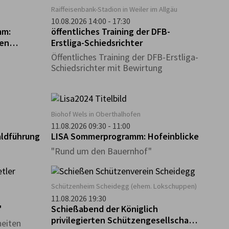
Raiffeisenbank-Stadion in Weiler im Allgäu
10.08.2026 14:00 - 17:30
mm:
öffentliches Training der DFB-
den
Erstliga-Schiedsrichter
ers
Öffentliches Training der DFB-Erstliga-
Schiedsrichter mit Bewirtung
Biohof Wels in Oberthalhofen
11.08.2026 09:30 - 11:00
aldführung
LISA Sommerprogramm: Hofeinblicke
"Rund um den Bauernhof"
Schützenheim Scheidegg (ehem. Lokschuppen)
11.08.2026 19:30
"
Schießabend der Königlich
privilegierten Schützengesellschaft
heiten