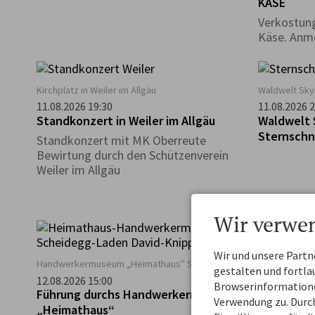
KÄSE
Biolandhof Heim in Scheffau
Verkostung
Käse. Anme
Kirchplatz in Weiler im Allgäu
Waldwelt Sky
11.08.2026 19:30
11.08.2026 2
Standkonzert in Weiler im Allgäu
Waldwelt 
Sternsch
Standkonzert mit MK Oberreute
Bewirtung durch den Schützenverein
Weiler im Allgäu
Wir verwe
Fun Area Allg
Wir und unsere Part
Handwerkermuseum „Heimathaus" Scheidegg
12.08.2026 1
gestalten und fortl
Scheidegg
12.08.2026 15:00
Browserinformationen
Führung durchs Handwerkermuseum
"Schnuppe
Verwendung zu. Durch
„Heimathaus“