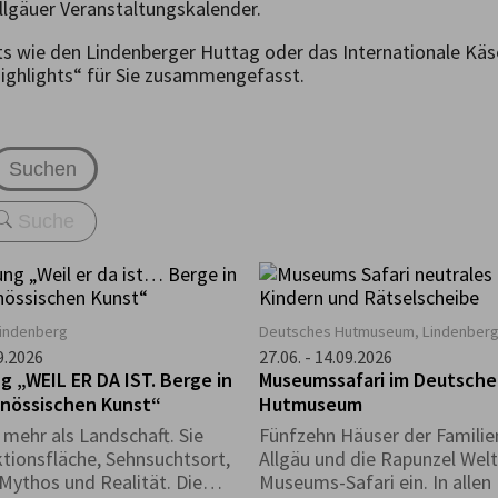
llgäuer Veranstaltungskalender.
ts wie den Lindenberger Huttag oder das Internationale Kä
highlights“ für Sie zusammengefasst.
Suchen
Lindenberg
Deutsches Hutmuseum, Lindenber
09.2026
27.06. - 14.09.2026
g „WEIL ER DA IST. Berge in
Museumssafari im Deutsch
enössischen Kunst“
Hutmuseum
 mehr als Landschaft. Sie
Fünfzehn Häuser der Famili
ktionsfläche, Sehnsuchtsort,
Allgäu und die Rapunzel Welt
 Mythos und Realität. Die
Museums-Safari ein. In alle