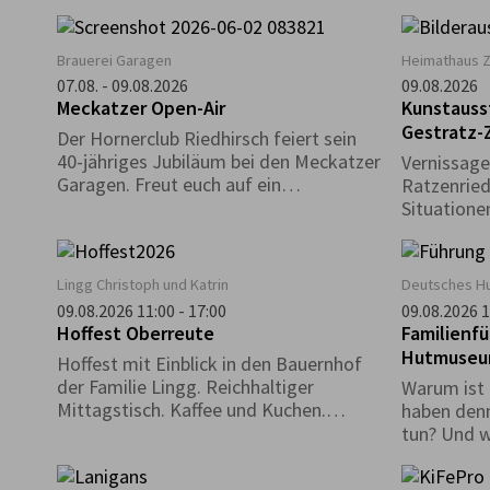
Ausstellun
versammel
in Positio
Brauerei Garagen
Heimathaus 
zeitgenöss
07.08. - 09.08.2026
09.08.2026
Künstlern,
Meckatzer Open-Air
Kunstauss
Realität e
Gestratz-
Der Hornerclub Riedhirsch feiert sein
inneres und
40-jähriges Jubiläum bei den Meckatzer
Vernissage
Garagen. Freut euch auf ein
Ratzenried
abwechslungsreiches Programm mit
Situatione
Musik, guter Stimmung und
reichhaltiger Verpflegung.
Lingg Christoph und Katrin
Deutsches H
09.08.2026 11:00 - 17:00
09.08.2026 1
Hoffest Oberreute
Familienf
Hutmuse
Hoffest mit Einblick in den Bauernhof
der Familie Lingg. Reichhaltiger
Warum ist
Mittagstisch. Kaffee und Kuchen.
haben denn
Kinderspiele. Hüpfburg
tun? Und w
Warum gibt
Museum?