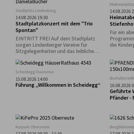
Maibaumplat
Stadtplatz Lindenberg
14.08.2026 2
Heimatabe
14.08.2026 19:30
Stadtplatzkonzert mit dem "Trio
Stiefenho
Spontan"
Für ein ab
EINTRITT FREI Auf dem Stadtplatz
Programm s
sorgen Lindenberger Vereine für
die Kinder
Sitzgelegenheiten und das leibliche
Plattler.
Wohl. *Die Veranstaltung findet nur bei
trockenem Wetter statt.*
Scheidegg-Tourismus
Bushaltestel
15.08.2026 14:00
Führung „Willkommen in Scheidegg“
16.08.2026 0
Geführte 
Pfänder - 
Kurpark Oberreute
Bergblütenho
17.08.2026 09:30 - 11:30
17.08.2026 1