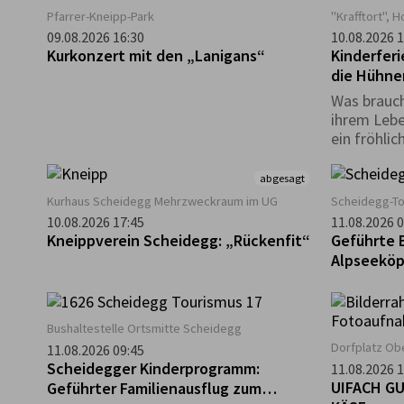
Pfarrer-Kneipp-Park
"Krafftort", 
09.08.2026 16:30
10.08.2026 1
Kurkonzert mit den „Lanigans“
Kinderferi
die Hühne
Was brauch
ihrem Lebe
ein fröhli
können? Da
ihr an die
abgesagt
Kurhaus Scheidegg Mehrzweckraum im UG
Scheidegg-T
10.08.2026 17:45
11.08.2026 0
Kneippverein Scheidegg: „Rückenfit“
Geführte 
Alpseeköp
Bushaltestelle Ortsmitte Scheidegg
Dorfplatz Ob
11.08.2026 09:45
Scheidegger Kinderprogramm:
11.08.2026 1
UIFACH GU
Geführter Familienausflug zum