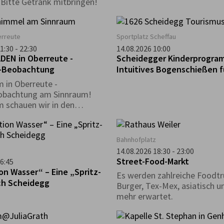
. Bitte Getränk mitbringen!
rreute
Sportplatz Scheffau
1:30 - 22:30
14.08.2026 10:00
EN in Oberreute -
Scheidegger Kinderprogra
-Beobachtung
Intuitives Bogenschießen f
 in Oberreute -
obachtung am Sinnraum!
 schauen wir in den
el und entdecken die
en des Nachthimmels.
Bahnhofplatz
14.08.2026 18:30 - 23:00
Street-Food-Markt
6:45
on Wasser“ – Eine „Spritz-
Es werden zahlreiche Foodtru
ch Scheidegg
Burger, Tex-Mex, asiatisch un
mehr erwartet.