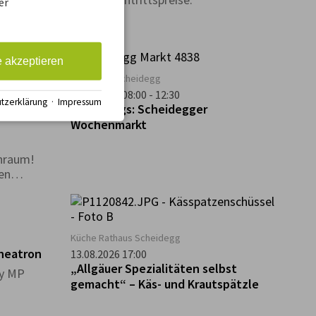
er
ertvolle
welche
n neuer
werden
e akzeptieren
ung der
Kirchplatz Scheidegg
e dieser
13.08.2026 08:00 - 12:30
nd auf den
tzerklärung
·
Impressum
 -
Vormittags: Scheidegger
chaft
Wochenmarkt
nraum!
en
 die
els.
Küche Rathaus Scheidegg
Theatron
13.08.2026 17:00
„Allgäuer Spezialitäten selbst
ky MP
gemacht“ – Käs- und Krautspätzle