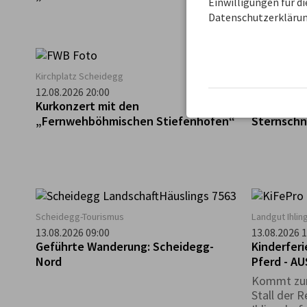
Einwilligungen für d
Datenschutzerklärun
Kirchplatz Scheidegg
Waldwelt Sky
12.08.2026 20:00
12.08.2026 2
Kurkonzert mit den
Waldwelt 
„Fernwehböhmischen Stiefenhofen“
Sternsch
Scheidegg-Tourismus
Landgut Ihlin
13.08.2026 09:00
13.08.2026 1
Geführte Wanderung: Scheidegg-
Kinderfer
Nord
Pferd - A
Kommt zum
Stall der 