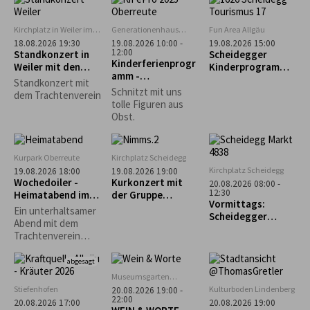
zum Biolandhof
Schützengesellsch
Heim in Scheffau
aft Scheidegg
Kirchplatz in Weiler im
Generationenhaus
Fun Area Allgäu
Allgäu
Oberreute
18.08.2026 19:30
19.08.2026 10:00 -
19.08.2026 15:00
12:00
Standkonzert in
Scheidegger
Kinderferienprogr
Weiler mit den
Kinderprogramm:
amm -
Trachtlern
"Schnupperkletter
Standkonzert mit
Obstschnitzen-
n"
Schnitzt mit uns
dem Trachtenverein
AUSGEBUCHT!!!
tolle Figuren aus
Obst.
Kurpark Oberreute
Kirchplatz Scheidegg
Kirchplatz Scheidegg
19.08.2026 18:00
19.08.2026 19:00
Wochedoiler -
Kurkonzert mit
20.08.2026 08:00 -
12:30
Heimatabend im
der Gruppe
Vormittags:
Kurgarten
„Nimms wies isch“
Ein unterhaltsamer
Scheidegger
Abend mit dem
Wochenmarkt
Trachtenverein
Oberreute unter
Mitwirkung der
abgesagt
Kinder- und
Museumsgarten
Jugendgruppe,
Oberreute
Stiefenhofen
Kulturboden Lindenberg
20.08.2026 19:00 -
Aktivengruppe,
22:00
20.08.2026 17:00
20.08.2026 19:00