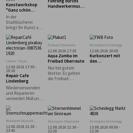
Führung durchs
"Schnupperkletter
Kunstworkshop
Handwerkermuseu
n"
"Ganz schön
m „Heimathaus“
punktig-Yayoi
In der
Kusama"
Stadtbücherei
bringt Ihr Kunst auf
den Punkt: Unter
dem Motto „Ganz
schön punktig!“
Freibad Oberreute
Kirchplatz Scheidegg
bietet der
12.08.2026 17:30
12.08.2026 20:00
Workshop mit Gisela
Aqua Zumba im
Kurkonzert mit
Dobler die
Freibad Oberreute
den
Löwen - Foyer
Möglichkeit, in das
Lindenberg
„Fernwehböhmisc
12.08.2026 17:30 -
Nur bei gutem
Leben und fröhlich-
20:30
hen Stiefenhofen“
Wetter. Es gelten
Repair Cafe
bunte Werk der
die Freibad-
Lindenberg
japanischen
Eintrittspreise.
Künstlerin Yayoi
Wiederverwenden
Kusama
und Reparieren
einzutauchen. Mit
vermeidet Müll und
verschiedenen
schont wertvolle
Materialien lassen
Rohstoffe und
wir Punkte und
Ressourcen,
Farben tanzen.
welche ansonsten
Waldwelt Skywalk
Sinnraum Oberreute
Kirchplatz Scheidegg
für die Produktion
Allgäu, Scheidegg
12.08.2026 21:30 -
12.08.2026 21:30 -
13.08.2026 08:00 -
neuer Gegenstände
23:45
22:30
12:30