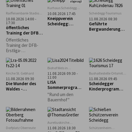
ein fröhliches
abgesagt
Hühnerleben
Kurhaus Scheidegg
führen können? Das
Mehrzweckraum im UG
Raiffeisenbank-Stadion
Scheidegg-Tourismus
10.08.2026 17:45
und vieles mehr,
in Weiler im Allgäu
Kneippverein
10.08.2026 14:00 -
11.08.2026 08:30
erfahrt ihr an
17:30
Scheidegg:
Geführte
öffentliches
diesem Nachmittag.
„Rückenfit“
Bergwanderung
Training der DFB-
zum Alpseeköpfle
Erstliga-
(1.024m)
Öffentliches
Schiedsrichter
Training der DFB-
Erstliga-
Schiedsrichter mit
Bewirtung
Biohof Wels in
Oberthalhofen
Kirche St. Gebhard
Bushaltestelle Ortsmitte
11.08.2026 09:30 -
11:00
Scheidegg
11.08.2026 09:30
11.08.2026 09:45
LISA
Die Wunder des
Scheidegger
Sommerprogramm
Waldes -
Kinderprogramm:
: Hofeinblicke
Waldführung in
Geführter
"Rund um den
Maierhöfen
Familienausflug
Bauernhof"
zum Biolandhof
Heim in Scheffau
Aureliuskirche
Lindenberg
Dorfplatz Oberreute
Schützenheim
11.08.2026 18:30