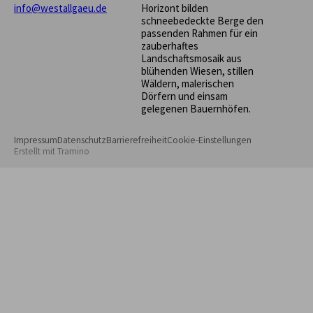
info@westallgaeu.de
Horizont bilden
schneebedeckte Berge den
passenden Rahmen für ein
zauberhaftes
Landschaftsmosaik aus
blühenden Wiesen, stillen
Wäldern, malerischen
Dörfern und einsam
gelegenen Bauernhöfen.
Impressum
Datenschutz
Barrierefreiheit
Cookie-Einstellungen
Erstellt mit
Tramino