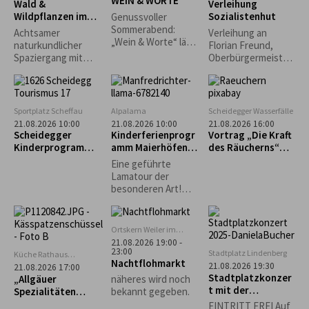
WEIN & WORTE
Goißler,
Wald &
Verleihung
Stubenmusik und
Wildpflanzen im
Sozialistenhut
Genussvoller
Schellengruppe.
Jahreslauf
Sommerabend:
Achtsamer
Verleihung an
„Wein & Worte“ lädt
naturkundlicher
Florian Freund,
erstmals in den
Spaziergang mit
Oberbürgermeister
Museumsgarten ein
Wald- und
der Stadt Augsburg
Kräuterpädagogin,
Pilzcoach (DGfM)
Dr. med. Helga
Sportplatz Scheffau
Alpalama
Scheidegger Wasserfälle
Wollmerstedt...
21.08.2026 10:00
21.08.2026 10:00
21.08.2026 16:00
Scheidegger
Kinderferienprogr
Vortrag „Die Kraft
Kinderprogramm:
amm Maierhöfen:
des Räucherns“
Intuitives
Alpalama Familien-
mit Leni Weber
Eine geführte
Bogenschießen für
Erlebniszeit
Lamatour der
Kinder
besonderen Art!
Mindestens 2
Familien Pro Familie
60 €.
Ortskern Weiler im
Allgäu
21.08.2026 19:00 -
23:00
Stadtplatz Lindenberg
Küche Rathaus
Nachtflohmarkt
Scheidegg
21.08.2026 19:30
21.08.2026 17:00
Stadtplatzkonzer
„Allgäuer
näheres wird noch
t mit der
Spezialitäten
bekannt gegeben.
Musikgruppe
selbst gemacht“ –
EINTRITT FREI Auf