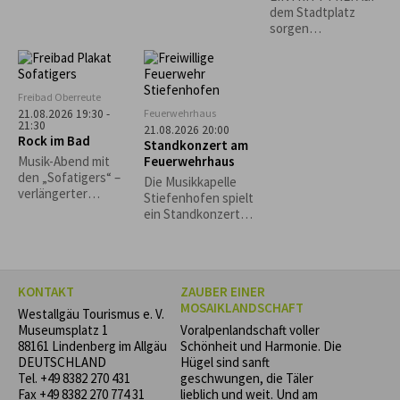
"Bährig Böhmisch"
Käs- und
dem Stadtplatz
Krautspätzle
sorgen
Lindenberger
Vereine für
Sitzgelegenheiten
und das leibliche
Freibad Oberreute
Wohl. *Die
Feuerwehrhaus
21.08.2026 19:30 -
Veranstaltung
21:30
21.08.2026 20:00
Rock im Bad
findet nur bei
Standkonzert am
trockenem Wetter
Feuerwehrhaus
Musik-Abend mit
statt.*
den „Sofatigers“ –
Die Musikkapelle
verlängerter
Stiefenhofen spielt
Badebetrieb.
ein Standkonzert
Grillspezialitäten
zugunsten der
und Cocktails vom
Stiefenhofer
Freibadkiosk. Nur
Feuerwehr! Freuen
bei guter
Sie sich auf einen
Witterung.
KONTAKT
ZAUBER EINER
Abend voller Musik
MOSAIKLANDSCHAFT
und Gemeinschaft.
Westallgäu Tourismus e. V.
Museumsplatz 1
Voralpenlandschaft voller
88161 Lindenberg im Allgäu
Schönheit und Harmonie. Die
DEUTSCHLAND
Hügel sind sanft
Tel.
+49 8382 270 431
geschwungen, die Täler
Fax +49 8382 270 774 31
lieblich und weit. Und am