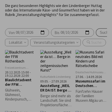
Die ganz besonderen Highlights wie den Lindenberger Huttag
oder das Internationale Käse- und Gourmetfest haben wir in der
Rubrik „Veranstaltungshighlights“ für Sie zusammengefasst.
Von
Bis
Suche
Lokalität
Veranstaltungskategorien
Freizeitzentrum
Rentershofen
Deutsches Hutmuseum,
20.12.2025 15:00 -
19.12.2026 22:00
Lindenberg
Kulturfabrik Lindenberg
27.06. - 14.09.2026
Blaulichtadvent
Museumssafari im
09.05. - 27.09.2026
der FFW
Ausstellung „WEIL
Deutschen
Röthenbach
ER DA IST. Berge in
Hutmuseum
Glühwein,
Fünfzehn Häuser
der
Glühmost,
Berge sind mehr als
der Familien
zeitgenössischen
Kinderpunsch,
Landschaft. Sie sind
Museen Allgäu und
Kunst“
Kaffee, Bier
Projektionsfläche,
die Rapunzel Welt
Waffeln, Grillwürste,
Sehnsuchtsort,
laden zur Museums-