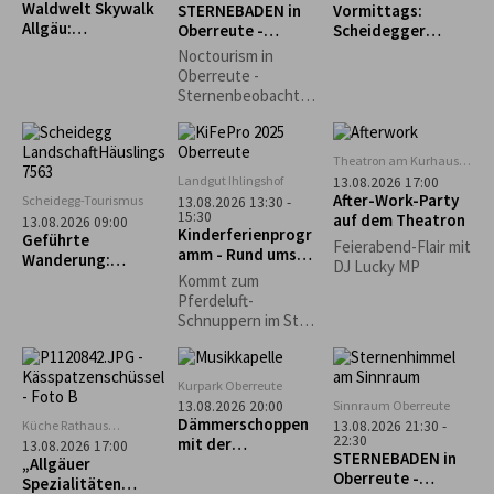
Waldwelt Skywalk
STERNEBADEN in
Vormittags:
aufgewendet
Allgäu:
Oberreute -
Scheidegger
werden müssten.
Sternschnuppenna
Perseiden-
Wochenmarkt
Durch die
Noctourism in
cht
Beobachtung
Entstehung der
Oberreute -
Repair Café-
Sternenbeobachtu
Initiativen wurde
ng am Sinnraum!
dieser Gedanke
Gemeinsam
weiterentwickelt
schauen wir in den
Theatron am Kurhaus
und auf den lokalen
Nachthimmel und
Scheidegg
Landgut Ihlingshof
13.08.2026 17:00
Ebenen in die
entdecken die
After-Work-Party
Scheidegg-Tourismus
13.08.2026 13:30 -
Gesellschaft
Schönheiten des
15:30
auf dem Theatron
13.08.2026 09:00
getragen.
Kinderferienprogr
Nachthimmels.
Geführte
Feierabend-Flair mit
amm - Rund ums
Wanderung:
DJ Lucky MP
Pferd -
Scheidegg-Nord
Kommt zum
AUSGEBUCHT!
Pferdeluft-
Schnuppern im Stall
der Reitschule
Schwärzler auf dem
Ihlingshof. Bitte
Kurpark Oberreute
Getränk mitbringen!
Sinnraum Oberreute
13.08.2026 20:00
Dämmerschoppen
Küche Rathaus
13.08.2026 21:30 -
22:30
Scheidegg
mit der
13.08.2026 17:00
STERNEBADEN in
„Allgäuer
Musikkapelle
Oberreute -
Spezialitäten
Oberreute