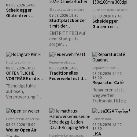
möglich.
07.08.2026 14:00
Scheidegger
Stadtplatz Lindenberg
Bushaltestelle Ortsmitte
Scheidegg
Glutenfrei-
07.08.2026 19:30
08.08.2026 07:45
Stadtplatzkonzer
Wochen:
Scheidegger
t mit der
Alpakawanderung
Glutenfrei-
Musikkapelle
mit Einkehr im
Wochen: „Rauf &
EINTRITT FREI Auf
Opfenbach
Ellerhof
runter – immer
dem Stadtplatz
munter!“ Geführte
sorgen
Tour zum Pfänder
Lindenberger
Vereine für
Sitzgelegenheiten
Hochgrat Klinik
Feuerwehrhaus
und das leibliche
Stiefenhofen
Scheidegg
Reparatur Café
08.08.2026 10:15
08.08.2026 14:00
Wohl. *Die
Oberreute
ÖFFENTLICHE
Traditionelles
08.08.2026 14:00 -
Veranstaltung
18:00
VORTRÄGE in der
Feuerwehrfest der
Reparatur Café
findet nur bei
Hochgrat Klinik
Freiwilligen
"Schuldgefühle
trockenem Wetter
Feuerwehr
Reparieren statt
auflösen,
statt.*
Scheidegg
wegwerfen.
Verantwortung für
Treffpunkt Hilfe zur
mein Leben
Selbsthilfe.
übernehmen“ -
abgesagt
Bettina von
Nottbeck,
Festplatz in Weiler im
Sonnensaal
Allgäu
Stiefenhofen
Heilpraktikerin,
08.08.2026 15:00
08.08.2026 15:00 -
18:30
Weiler Open Air
Körperpsychothera
LISA
peutin
Handwerkermuseum
Für die