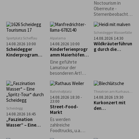
Perseiden-
selbst gemacht“ –
Noctourism in
Beobachtung
Käs- und
Oberreute -
Krautspätzle
Sternenbeobachtu
ng am Sinnraum!
Gemeinsam
schauen wir in den
Scheidegger Wasserfälle
Nachthimmel und
Sportplatz Scheffau
Alpalama
14.08.2026 14:30
entdecken die
Wildkräuterführun
14.08.2026 10:00
14.08.2026 10:00
Schönheiten des
Scheidegger
Kinderferienprogr
g durch die
Nachthimmels.
Kinderprogramm:
amm Maierhöfen:
Scheidegger
Intuitives
Alpalama Familien-
Wasserfälle
Eine geführte
Bogenschießen für
Erlebniszeit
Lamatour der
Kinder
besonderen Art!
Mindestens 2
Familien Pro Familie
60 €.
Bahnhofplatz
Theatron am Kurhaus
Scheidegg
14.08.2026 18:30 -
14.08.2026 19:30
23:00
Kurkonzert mit
Street-Food-
den
Scheidegg
Markt
„Blechlätsche“
14.08.2026 16:45
„Faszination
Es werden
Wasser“ – Eine
zahlreiche
„Spritz-Tour“
Foodtrucks, u.a.
durch Scheidegg
Burger, Tex-Mex,