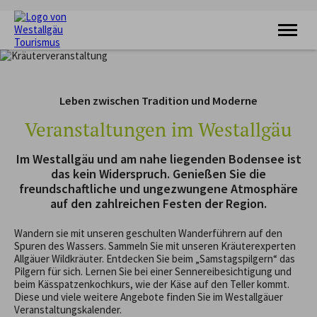
KRAFTQUELLE
RADFAHREN
Leben zwischen Tradition und Moderne
WANDERN
FERIENORTE
Veranstaltungen im Westallgäu
UNTERKÜNFTE
VERANSTALTUNGEN
Im Westallgäu und am nahe liegenden Bodensee ist
SERVICE
das kein Widerspruch. Genießen Sie die
freundschaftliche und ungezwungene Atmosphäre
auf den zahlreichen Festen der Region.
Wandern sie mit unseren geschulten Wanderführern auf den
Spuren des Wassers. Sammeln Sie mit unseren Kräuterexperten
Allgäuer Wildkräuter. Entdecken Sie beim „Samstagspilgern“ das
Pilgern für sich. Lernen Sie bei einer Sennereibesichtigung und
beim Kässpatzenkochkurs, wie der Käse auf den Teller kommt.
Diese und viele weitere Angebote finden Sie im Westallgäuer
Veranstaltungskalender.