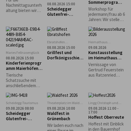
Sommerprogramm
„Heimathaus"
08.08.2026 15:00
Nachmittagsunterh
: Familienaktion
Scheidegg
Scheidegger
Workshop für
altung bieten wir
Glutenfrei-
jedermann/frau ab 6
dieses Jahr unter
Wochen: Führung
Jahren: Wir stellen
anderem ein
durchs
Kräuterpesto her
Bierpongturnier -
Handwerkermuseu
und backen
Kaffee & Kuchen -
m „Heimathaus“
Sonnenbrote...
Weinlaube -
Kinderprogramm -
Ebratshofen
Heimathaus
Vereinsheim
Zwirkenberg
uvm. an.
08.08.2026 15:00
09.08.2026
Grillfest und
Kunstausstellung
Maries Fellnasenglück
Dorfkönigsschieß
im Heimathaus
08.08.2026 15:00
Kinderferienprogr
en 2026 in
Gestratz-
Vernissage von
amm Maierhöfen:
Ebratshofen
Zwirkenberg
Gertrud Feuerstein
Tierische
Tierische
aus Ratzenried
Schatzsuche
Schatzsuche mit
(Moderne Malerei -
anschließendem
Situationen aus
Grillen
dem Leben)
Scheidegg-Tourismus
Theaterplatz im Wald
Lingg Christoph und
bei Grünenbach
Katrin
09.08.2026 08:00
09.08.2026 10:00
09.08.2026 11:00 -
17:00
Scheidegger
Waldfest in
Hoffest Oberreute
Glutenfrei-
Grünenbach
Wochen: Geführte
Hoffest mit Einblick
Wir laden euch nach
Morgenwanderung
in den Bauernhof
einer Pause im