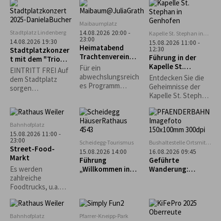
asiatisch und vieles
mehr erwartet.
Maibaumplatz
Stadtplatz Lindenberg
14.08.2026 20:00 -
Kapelle St. Stephan in
23:00
Genhofen
14.08.2026 19:30
15.08.2026 11:00 -
Heimatabend
12:30
Stadtplatzkonzer
Trachtenverein
Führung in der
t mit dem "Trio
Stiefenhofen
Kapelle St.
Spontan"
Für ein
EINTRITT FREI Auf
Stephan in
abwechslungsreich
Entdecken Sie die
dem Stadtplatz
Genhofen
es Programm
Geheimnisse der
sorgen
sorgen die
Kapelle St. Stephan
Lindenberger
Alphornbläser, die
in Genhofen bei
Vereine für
Kindergruppe und
einer exklusiven
Sitzgelegenheiten
die aktiven Plattler.
Führung mit
und das leibliche
Bahnhofplatz
Heimatpfleger
Wohl. *Die
15.08.2026 11:00 -
Georg King!
23:00
Veranstaltung
Scheidegg-Tourismus
Bushaltestelle Ortsmitte
Street-Food-
findet nur bei
Scheidegg
15.08.2026 14:00
16.08.2026 09:45
Markt
trockenem Wetter
Führung
Geführte
statt.*
„Willkommen in
Wanderung:
Es werden
Scheidegg“
Bregenz - Pfänder
zahlreiche
- Fluh - Känzele -
Foodtrucks, u.a.
Bregenz
Burger, Tex-Mex,
asiatisch und vieles
mehr erwartet.
Bahnhofplatz
Pfarrer-Kneipp-Park