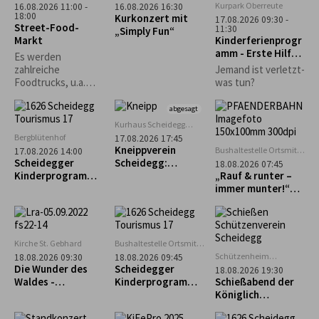
Kurpark Oberreute
16.08.2026 11:00 -
16.08.2026 16:30
18:00
Kurkonzert mit
17.08.2026 09:30 -
Street-Food-
11:30
„Simply Fun“
Markt
Kinderferienprogr
amm - Erste Hilfe
Es werden
Kurs
zahlreiche
Jemand ist verletzt-
Foodtrucks, u.a.
was tun?
Burger, Tex-Mex,
asiatisch und vieles
abgesagt
mehr erwartet.
Kurhaus Scheidegg
Mehrzweckraum im UG
Bergblütenhof
17.08.2026 17:45
Kneippverein
Bushaltestelle Ortsmitte
17.08.2026 14:00
Scheidegg
Scheidegger
Scheidegg:
18.08.2026 07:45
Kinderprogramm:
„Rückenfit“
„Rauf & runter –
Alpakaführung –
immer munter!“
lachen, erleben
Geführte Tour zum
und staunen
Pfänder
Kirche St. Gebhard
Bushaltestelle Ortsmitte
Scheidegg
Schützenheim
18.08.2026 09:30
18.08.2026 09:45
Scheidegg
Die Wunder des
Scheidegger
18.08.2026 19:30
(ehem. Lokschuppen)
Waldes -
Kinderprogramm:
Schießabend der
Waldführung in
Geführter
Königlich
Maierhöfen
Familienausflug
privilegierten