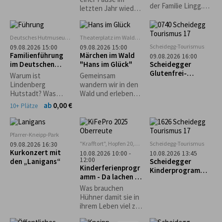
mit Frühstück im
der Familie Lingg.
letzten Jahr wieder
glutenfreien Café
Reichhaltiger
zu unserem
"Guni´s Panificio"
Mittagstisch. Kaffee
Waldfest ein und
und Kuchen.
freuen uns auf
Deutsches Hutmuseum,
Theaterplatz im Wald
Kinderspiele.
euren zahlreichen
Lindenberg
bei Grünenbach
Scheidegg-Tourismus
09.08.2026 15:00
09.08.2026 15:00
Hüpfburg
Besuch! Eure
Familienführung
Märchen im Wald
09.08.2026 16:00
Musikkapelle
im Deutschen
"Hans im Glück"
Scheidegger
Grünenbach
Hutmuseum
Glutenfrei-
Warum ist
Gemeinsam
Wochen: Geführte
Lindenberg
wandern wir in den
Genusswanderung
Hutstadt? Was
Wald und erleben
mit glutenfreier
haben denn
dort eine
ab
0,00 €
10+ Plätze
Einkehr
Pferdehändler
spannende
damit zu tun? Und
Geschichte der
wie entstehen
Gebrüder Grimm
Pfarrer-Kneipp-Park
Strohhüte? Warum
"Krafftort", Hopfen 20,
Scheidegg-Tourismus
09.08.2026 16:30
gibt es einen
88167 Stiefenhofen
Kurkonzert mit
10.08.2026 10:00 -
10.08.2026 13:45
Haifisch im
12:00
den „Lanigans“
Scheidegger
Museum?
Kinderferienprogr
Kinderprogramm:
amm - Da lachen ja
Familienwanderun
die Hühner
g durch den
Was brauchen
Walderlebnispfad
Hühner damit sie in
bei Möggers
ihrem Leben viel zu
lachen haben und