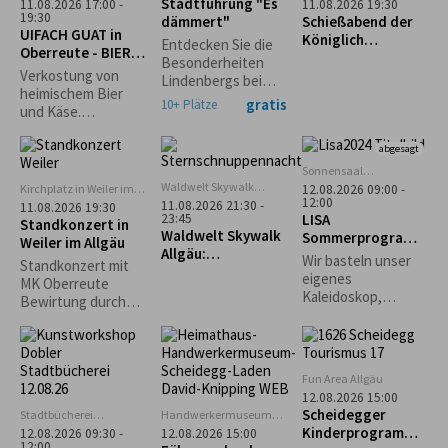
Scheidegg
Stadtführung "Es
11.08.2026 17:00 -
11.08.2026 19:30
(ehem. Lokschuppen)
19:30
dämmert"
Schießabend der
UIFACH GUAT in
Königlich
Entdecken Sie die
Oberreute - BIER &
privilegierten
Besonderheiten
KÄSE
Schützengesellsch
Verkostung von
Lindenbergs bei
aft Scheidegg
heimischem Bier
einem abendlichen
gratis
10+ Plätze
und Käse.
Spaziergang durch
Anmeldung
die
erforderlich.
abgesagt
Stadtgeschichte
unter kundiger
Sonnensaal
Stiefenhofen
Führung.
Waldwelt Skywalk
Kirchplatz in Weiler im
12.08.2026 09:00 -
Allgäu, Scheidegg
12:00
Allgäu
11.08.2026 21:30 -
11.08.2026 19:30
LISA
23:45
Standkonzert in
Waldwelt Skywalk
Sommerprogramm
Weiler im Allgäu
Allgäu:
: Kreativ mit
Wir basteln unser
Standkonzert mit
Sternschnuppenna
Naturmaterialien
eigenes
MK Oberreute
cht
Kaleidoskop,
Bewirtung durch
gestalten
den Schützenverein
Naturbilder und
Weiler im Allgäu
Karten und je nach
Lust und
Fun Area Allgäu
Wetterlage ein
12.08.2026 15:00
großes
Scheidegger
Stadtbücherei
Handwerkermuseum
Gemeinschaftsbild.
Lindenberg
„Heimathaus"
Kinderprogramm:
12.08.2026 09:30 -
12.08.2026 15:00
Scheidegg
12:00