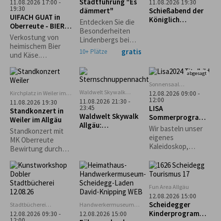
Scheidegg
Stadtführung "Es
11.08.2026 17:00 -
11.08.2026 19:30
(ehem. Lokschuppen)
19:30
dämmert"
Schießabend der
UIFACH GUAT in
Königlich
Entdecken Sie die
Oberreute - BIER &
privilegierten
Besonderheiten
KÄSE
Schützengesellsch
Verkostung von
Lindenbergs bei
aft Scheidegg
heimischem Bier
einem abendlichen
gratis
10+ Plätze
und Käse.
Spaziergang durch
Anmeldung
die
erforderlich.
abgesagt
Stadtgeschichte
unter kundiger
Sonnensaal
Stiefenhofen
Führung.
Waldwelt Skywalk
Kirchplatz in Weiler im
12.08.2026 09:00 -
Allgäu, Scheidegg
12:00
Allgäu
11.08.2026 21:30 -
11.08.2026 19:30
LISA
23:45
Standkonzert in
Waldwelt Skywalk
Sommerprogramm
Weiler im Allgäu
Allgäu:
: Kreativ mit
Wir basteln unser
Standkonzert mit
Sternschnuppenna
Naturmaterialien
eigenes
MK Oberreute
cht
Kaleidoskop,
Bewirtung durch
gestalten
den Schützenverein
Naturbilder und
Weiler im Allgäu
Karten und je nach
Lust und
Fun Area Allgäu
Wetterlage ein
12.08.2026 15:00
großes
Scheidegger
Stadtbücherei
Handwerkermuseum
Gemeinschaftsbild.
Lindenberg
„Heimathaus"
Kinderprogramm:
12.08.2026 09:30 -
12.08.2026 15:00
Scheidegg
12:00