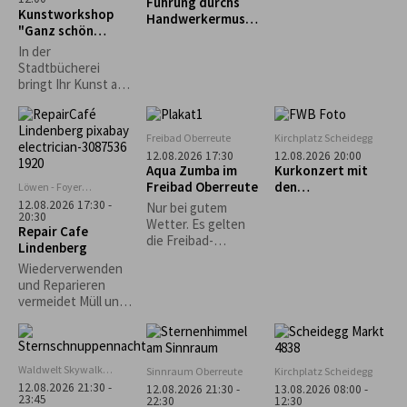
Führung durchs
"Schnupperkletter
Kunstworkshop
Handwerkermuseu
n"
"Ganz schön
m „Heimathaus“
punktig-Yayoi
In der
Kusama"
Stadtbücherei
bringt Ihr Kunst auf
den Punkt: Unter
dem Motto „Ganz
schön punktig!“
Freibad Oberreute
Kirchplatz Scheidegg
bietet der
12.08.2026 17:30
12.08.2026 20:00
Workshop mit Gisela
Aqua Zumba im
Kurkonzert mit
Dobler die
Freibad Oberreute
den
Löwen - Foyer
Möglichkeit, in das
Lindenberg
„Fernwehböhmisc
12.08.2026 17:30 -
Nur bei gutem
Leben und fröhlich-
20:30
hen Stiefenhofen“
Wetter. Es gelten
Repair Cafe
bunte Werk der
die Freibad-
Lindenberg
japanischen
Eintrittspreise.
Künstlerin Yayoi
Wiederverwenden
Kusama
und Reparieren
einzutauchen. Mit
vermeidet Müll und
verschiedenen
schont wertvolle
Materialien lassen
Rohstoffe und
wir Punkte und
Ressourcen,
Farben tanzen.
welche ansonsten
Waldwelt Skywalk
Sinnraum Oberreute
Kirchplatz Scheidegg
für die Produktion
Allgäu, Scheidegg
12.08.2026 21:30 -
12.08.2026 21:30 -
13.08.2026 08:00 -
neuer Gegenstände
23:45
22:30
12:30