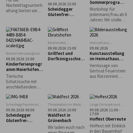
Sommerprogramm
„Heimathaus"
08.08.2026 15:00
Nachmittagsunterh
: Familienaktion
Scheidegg
Scheidegger
Workshop für
altung bieten wir
Glutenfrei-
jedermann/frau ab 6
dieses Jahr unter
Wochen: Führung
Jahren: Wir stellen
anderem ein
durchs
Kräuterpesto her
Bierpongturnier -
Handwerkermuseu
und backen
Kaffee & Kuchen -
m „Heimathaus“
Sonnenbrote...
Weinlaube -
Kinderprogramm -
Ebratshofen
Heimathaus
Vereinsheim
Zwirkenberg
uvm. an.
08.08.2026 15:00
09.08.2026
Grillfest und
Kunstausstellung
Maries Fellnasenglück
Dorfkönigsschieß
im Heimathaus
08.08.2026 15:00
Kinderferienprogr
en 2026 in
Gestratz-
Vernissage von
amm Maierhöfen:
Ebratshofen
Zwirkenberg
Gertrud Feuerstein
Tierische
Tierische
aus Ratzenried
Schatzsuche
Schatzsuche mit
(Moderne Malerei -
anschließendem
Situationen aus
Grillen
dem Leben)
Scheidegg-Tourismus
Theaterplatz im Wald
Lingg Christoph und
bei Grünenbach
Katrin
09.08.2026 08:00
09.08.2026 10:00
09.08.2026 11:00 -
17:00
Scheidegger
Waldfest in
Hoffest Oberreute
Glutenfrei-
Grünenbach
Wochen: Geführte
Hoffest mit Einblick
Wir laden euch nach
Morgenwanderung
in den Bauernhof
einer Pause im