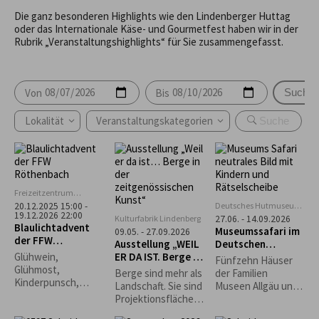
Die ganz besonderen Highlights wie den Lindenberger Huttag
oder das Internationale Käse- und Gourmetfest haben wir in der
Rubrik „Veranstaltungshighlights“ für Sie zusammengefasst.
Von
Bis
Suche
Lokalität
Veranstaltungskategorien
Freizeitzentrum
Rentershofen
Deutsches Hutmuseum,
20.12.2025 15:00 -
19.12.2026 22:00
Lindenberg
Kulturfabrik Lindenberg
27.06. - 14.09.2026
Blaulichtadvent
Museumssafari im
09.05. - 27.09.2026
der FFW
Ausstellung „WEIL
Deutschen
Röthenbach
ER DA IST. Berge in
Hutmuseum
Glühwein,
Fünfzehn Häuser
der
Glühmost,
Berge sind mehr als
der Familien
zeitgenössischen
Kinderpunsch,
Landschaft. Sie sind
Museen Allgäu und
Kunst“
Kaffee, Bier
Projektionsfläche,
die Rapunzel Welt
Waffeln, Grillwürste,
Sehnsuchtsort,
laden zur Museums-