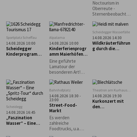
Perseiden-
selbst gemacht“ –
Noctourism in
Beobachtung
Käs- und
Oberreute -
Krautspätzle
Sternenbeobachtu
ng am Sinnraum!
Gemeinsam
schauen wir in den
Scheidegger Wasserfälle
Nachthimmel und
Sportplatz Scheffau
Alpalama
14.08.2026 14:30
entdecken die
Wildkräuterführun
14.08.2026 10:00
14.08.2026 10:00
Schönheiten des
Scheidegger
Kinderferienprogr
g durch die
Nachthimmels.
Kinderprogramm:
amm Maierhöfen:
Scheidegger
Intuitives
Alpalama Familien-
Wasserfälle
Eine geführte
Bogenschießen für
Erlebniszeit
Lamatour der
Kinder
besonderen Art!
Mindestens 2
Familien Pro Familie
60 €.
Bahnhofplatz
Theatron am Kurhaus
Scheidegg
14.08.2026 18:30 -
14.08.2026 19:30
23:00
Kurkonzert mit
Street-Food-
den
Scheidegg
Markt
„Blechlätsche“
14.08.2026 16:45
„Faszination
Es werden
Wasser“ – Eine
zahlreiche
„Spritz-Tour“
Foodtrucks, u.a.
durch Scheidegg
Burger, Tex-Mex,