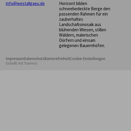
info@westallgaeu.de
Horizont bilden
schneebedeckte Berge den
passenden Rahmen für ein
zauberhaftes
Landschaftsmosaik aus
blühenden Wiesen, stillen
Wäldern, malerischen
Dörfern und einsam
gelegenen Bauernhöfen.
Impressum
Datenschutz
Barrierefreiheit
Cookie-Einstellungen
Erstellt mit
Tramino