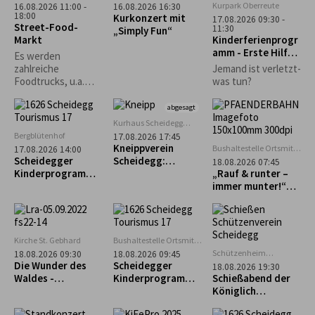
Kurpark Oberreute
16.08.2026 11:00 -
16.08.2026 16:30
18:00
Kurkonzert mit
17.08.2026 09:30 -
Street-Food-
11:30
„Simply Fun“
Markt
Kinderferienprogr
amm - Erste Hilfe
Es werden
Kurs
zahlreiche
Jemand ist verletzt-
Foodtrucks, u.a.
was tun?
Burger, Tex-Mex,
asiatisch und vieles
abgesagt
mehr erwartet.
Kurhaus Scheidegg
Mehrzweckraum im UG
Bergblütenhof
17.08.2026 17:45
Kneippverein
Bushaltestelle Ortsmitte
17.08.2026 14:00
Scheidegg
Scheidegger
Scheidegg:
18.08.2026 07:45
Kinderprogramm:
„Rückenfit“
„Rauf & runter –
Alpakaführung –
immer munter!“
lachen, erleben
Geführte Tour zum
und staunen
Pfänder
Kirche St. Gebhard
Bushaltestelle Ortsmitte
Scheidegg
Schützenheim
18.08.2026 09:30
18.08.2026 09:45
Scheidegg
Die Wunder des
Scheidegger
18.08.2026 19:30
(ehem. Lokschuppen)
Waldes -
Kinderprogramm:
Schießabend der
Waldführung in
Geführter
Königlich
Maierhöfen
Familienausflug
privilegierten