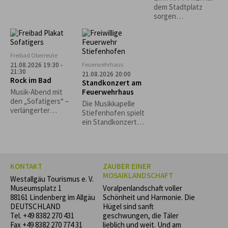
"Bährig Böhmisch"
Käs- und
dem Stadtplatz
Krautspätzle
sorgen
Lindenberger
Vereine für
Sitzgelegenheiten
und das leibliche
Freibad Oberreute
Wohl. *Die
Feuerwehrhaus
21.08.2026 19:30 -
Veranstaltung
21:30
21.08.2026 20:00
Rock im Bad
findet nur bei
Standkonzert am
trockenem Wetter
Feuerwehrhaus
Musik-Abend mit
statt.*
den „Sofatigers“ –
Die Musikkapelle
verlängerter
Stiefenhofen spielt
Badebetrieb.
ein Standkonzert
Grillspezialitäten
zugunsten der
und Cocktails vom
Stiefenhofer
Freibadkiosk. Nur
Feuerwehr! Freuen
bei guter
Sie sich auf einen
Witterung.
KONTAKT
ZAUBER EINER
Abend voller Musik
MOSAIKLANDSCHAFT
und Gemeinschaft.
Westallgäu Tourismus e. V.
Museumsplatz 1
Voralpenlandschaft voller
88161 Lindenberg im Allgäu
Schönheit und Harmonie. Die
DEUTSCHLAND
Hügel sind sanft
Tel.
+49 8382 270 431
geschwungen, die Täler
Fax +49 8382 270 774 31
lieblich und weit. Und am