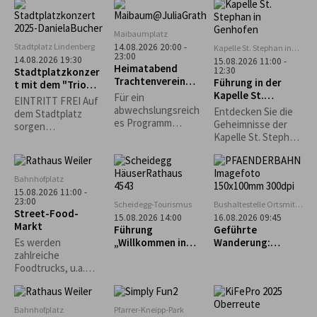
asiatisch und vieles
mehr erwartet.
Maibaumplatz
Stadtplatz Lindenberg
14.08.2026 20:00 -
Kapelle St. Stephan in
23:00
Genhofen
14.08.2026 19:30
15.08.2026 11:00 -
Heimatabend
12:30
Stadtplatzkonzer
Trachtenverein
Führung in der
t mit dem "Trio
Stiefenhofen
Kapelle St.
Spontan"
Für ein
EINTRITT FREI Auf
Stephan in
abwechslungsreich
Entdecken Sie die
dem Stadtplatz
Genhofen
es Programm
Geheimnisse der
sorgen
sorgen die
Kapelle St. Stephan
Lindenberger
Alphornbläser, die
in Genhofen bei
Vereine für
Kindergruppe und
einer exklusiven
Sitzgelegenheiten
die aktiven Plattler.
Führung mit
und das leibliche
Bahnhofplatz
Heimatpfleger
Wohl. *Die
15.08.2026 11:00 -
Georg King!
23:00
Veranstaltung
Scheidegg-Tourismus
Bushaltestelle Ortsmitte
Street-Food-
findet nur bei
Scheidegg
15.08.2026 14:00
16.08.2026 09:45
Markt
trockenem Wetter
Führung
Geführte
statt.*
„Willkommen in
Wanderung:
Es werden
Scheidegg“
Bregenz - Pfänder
zahlreiche
- Fluh - Känzele -
Foodtrucks, u.a.
Bregenz
Burger, Tex-Mex,
asiatisch und vieles
mehr erwartet.
Bahnhofplatz
Pfarrer-Kneipp-Park