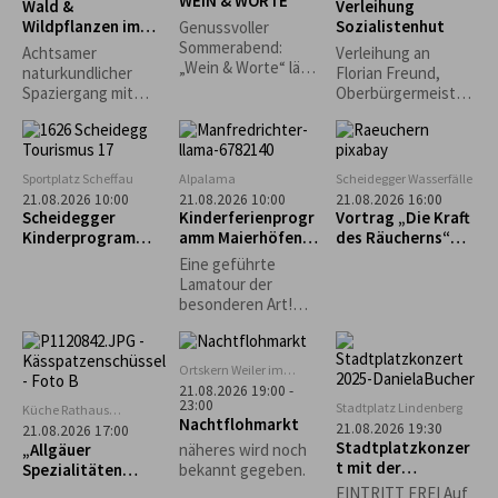
WEIN & WORTE
Goißler,
Wald &
Verleihung
Stubenmusik und
Wildpflanzen im
Sozialistenhut
Genussvoller
Schellengruppe.
Jahreslauf
Sommerabend:
Achtsamer
Verleihung an
„Wein & Worte“ lädt
naturkundlicher
Florian Freund,
erstmals in den
Spaziergang mit
Oberbürgermeister
Museumsgarten ein
Wald- und
der Stadt Augsburg
Kräuterpädagogin,
Pilzcoach (DGfM)
Dr. med. Helga
Sportplatz Scheffau
Alpalama
Scheidegger Wasserfälle
Wollmerstedt...
21.08.2026 10:00
21.08.2026 10:00
21.08.2026 16:00
Scheidegger
Kinderferienprogr
Vortrag „Die Kraft
Kinderprogramm:
amm Maierhöfen:
des Räucherns“
Intuitives
Alpalama Familien-
mit Leni Weber
Eine geführte
Bogenschießen für
Erlebniszeit
Lamatour der
Kinder
besonderen Art!
Mindestens 2
Familien Pro Familie
60 €.
Ortskern Weiler im
Allgäu
21.08.2026 19:00 -
23:00
Stadtplatz Lindenberg
Küche Rathaus
Nachtflohmarkt
Scheidegg
21.08.2026 19:30
21.08.2026 17:00
Stadtplatzkonzer
„Allgäuer
näheres wird noch
t mit der
Spezialitäten
bekannt gegeben.
Musikgruppe
selbst gemacht“ –
EINTRITT FREI Auf