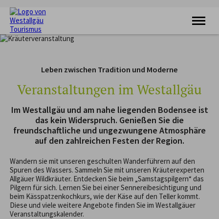
KRAFTQUELLE
RADFAHREN
Leben zwischen Tradition und Moderne
WANDERN
FERIENORTE
Veranstaltungen im Westallgäu
UNTERKÜNFTE
VERANSTALTUNGEN
Im Westallgäu und am nahe liegenden Bodensee ist
SERVICE
das kein Widerspruch. Genießen Sie die
freundschaftliche und ungezwungene Atmosphäre
auf den zahlreichen Festen der Region.
Wandern sie mit unseren geschulten Wanderführern auf den
Spuren des Wassers. Sammeln Sie mit unseren Kräuterexperten
Allgäuer Wildkräuter. Entdecken Sie beim „Samstagspilgern“ das
Pilgern für sich. Lernen Sie bei einer Sennereibesichtigung und
beim Kässpatzenkochkurs, wie der Käse auf den Teller kommt.
Diese und viele weitere Angebote finden Sie im Westallgäuer
Veranstaltungskalender.