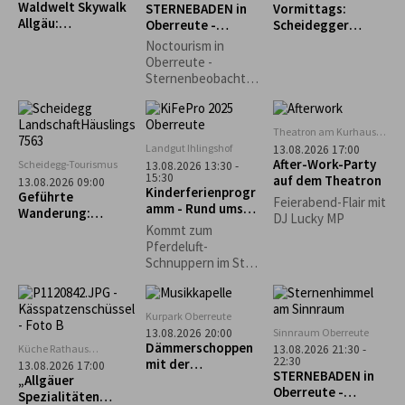
Waldwelt Skywalk
STERNEBADEN in
Vormittags:
aufgewendet
Allgäu:
Oberreute -
Scheidegger
werden müssten.
Sternschnuppenna
Perseiden-
Wochenmarkt
Durch die
Noctourism in
cht
Beobachtung
Entstehung der
Oberreute -
Repair Café-
Sternenbeobachtu
Initiativen wurde
ng am Sinnraum!
dieser Gedanke
Gemeinsam
weiterentwickelt
schauen wir in den
Theatron am Kurhaus
und auf den lokalen
Nachthimmel und
Scheidegg
Landgut Ihlingshof
13.08.2026 17:00
Ebenen in die
entdecken die
After-Work-Party
Scheidegg-Tourismus
13.08.2026 13:30 -
Gesellschaft
Schönheiten des
15:30
auf dem Theatron
13.08.2026 09:00
getragen.
Kinderferienprogr
Nachthimmels.
Geführte
Feierabend-Flair mit
amm - Rund ums
Wanderung:
DJ Lucky MP
Pferd -
Scheidegg-Nord
Kommt zum
AUSGEBUCHT!
Pferdeluft-
Schnuppern im Stall
der Reitschule
Schwärzler auf dem
Ihlingshof. Bitte
Kurpark Oberreute
Getränk mitbringen!
Sinnraum Oberreute
13.08.2026 20:00
Dämmerschoppen
Küche Rathaus
13.08.2026 21:30 -
22:30
Scheidegg
mit der
13.08.2026 17:00
STERNEBADEN in
„Allgäuer
Musikkapelle
Oberreute -
Spezialitäten
Oberreute