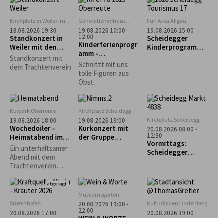
zum Biolandhof
Schützengesellsch
Heim in Scheffau
aft Scheidegg
Kirchplatz in Weiler im
Generationenhaus
Fun Area Allgäu
Allgäu
Oberreute
18.08.2026 19:30
19.08.2026 10:00 -
19.08.2026 15:00
12:00
Standkonzert in
Scheidegger
Kinderferienprogr
Weiler mit den
Kinderprogramm:
amm -
Trachtlern
"Schnupperkletter
Standkonzert mit
Obstschnitzen-
n"
Schnitzt mit uns
dem Trachtenverein
AUSGEBUCHT!!!
tolle Figuren aus
Obst.
Kurpark Oberreute
Kirchplatz Scheidegg
Kirchplatz Scheidegg
19.08.2026 18:00
19.08.2026 19:00
Wochedoiler -
Kurkonzert mit
20.08.2026 08:00 -
12:30
Heimatabend im
der Gruppe
Vormittags:
Kurgarten
„Nimms wies isch“
Ein unterhaltsamer
Scheidegger
Abend mit dem
Wochenmarkt
Trachtenverein
Oberreute unter
Mitwirkung der
abgesagt
Kinder- und
Museumsgarten
Jugendgruppe,
Oberreute
Stiefenhofen
Kulturboden Lindenberg
20.08.2026 19:00 -
Aktivengruppe,
22:00
20.08.2026 17:00
20.08.2026 19:00