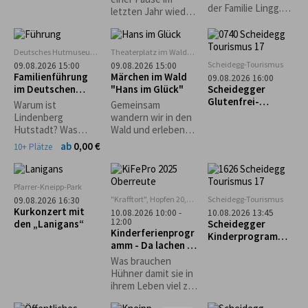
mit Frühstück im
der Familie Lingg.
letzten Jahr wieder
glutenfreien Café
Reichhaltiger
zu unserem
"Guni´s Panificio"
Mittagstisch. Kaffee
Waldfest ein und
und Kuchen.
freuen uns auf
Deutsches Hutmuseum,
Theaterplatz im Wald
Kinderspiele.
euren zahlreichen
Lindenberg
bei Grünenbach
Scheidegg-Tourismus
09.08.2026 15:00
09.08.2026 15:00
Hüpfburg
Besuch! Eure
Familienführung
Märchen im Wald
09.08.2026 16:00
Musikkapelle
im Deutschen
"Hans im Glück"
Scheidegger
Grünenbach
Hutmuseum
Glutenfrei-
Warum ist
Gemeinsam
Wochen: Geführte
Lindenberg
wandern wir in den
Genusswanderung
Hutstadt? Was
Wald und erleben
mit glutenfreier
haben denn
dort eine
ab
0,00 €
10+ Plätze
Einkehr
Pferdehändler
spannende
damit zu tun? Und
Geschichte der
wie entstehen
Gebrüder Grimm
Pfarrer-Kneipp-Park
Strohhüte? Warum
"Krafftort", Hopfen 20,
Scheidegg-Tourismus
09.08.2026 16:30
gibt es einen
88167 Stiefenhofen
Kurkonzert mit
10.08.2026 10:00 -
10.08.2026 13:45
Haifisch im
12:00
den „Lanigans“
Scheidegger
Museum?
Kinderferienprogr
Kinderprogramm:
amm - Da lachen ja
Familienwanderun
die Hühner
g durch den
Was brauchen
Walderlebnispfad
Hühner damit sie in
bei Möggers
ihrem Leben viel zu
lachen haben und