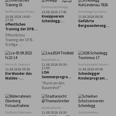
ein fröhliches
abgesagt
Hühnerleben
Kurhaus Scheidegg
führen können? Das
Mehrzweckraum im UG
Raiffeisenbank-Stadion
Scheidegg-Tourismus
10.08.2026 17:45
und vieles mehr,
in Weiler im Allgäu
Kneippverein
10.08.2026 14:00 -
11.08.2026 08:30
erfahrt ihr an
17:30
Scheidegg:
Geführte
öffentliches
diesem Nachmittag.
„Rückenfit“
Bergwanderung
Training der DFB-
zum Alpseeköpfle
Erstliga-
(1.024m)
Öffentliches
Schiedsrichter
Training der DFB-
Erstliga-
Schiedsrichter mit
Bewirtung
Biohof Wels in
Oberthalhofen
Kirche St. Gebhard
Bushaltestelle Ortsmitte
11.08.2026 09:30 -
11:00
Scheidegg
11.08.2026 09:30
11.08.2026 09:45
LISA
Die Wunder des
Scheidegger
Sommerprogramm
Waldes -
Kinderprogramm:
: Hofeinblicke
Waldführung in
Geführter
"Rund um den
Maierhöfen
Familienausflug
Bauernhof"
zum Biolandhof
Heim in Scheffau
Aureliuskirche
Lindenberg
Dorfplatz Oberreute
Schützenheim
11.08.2026 18:30