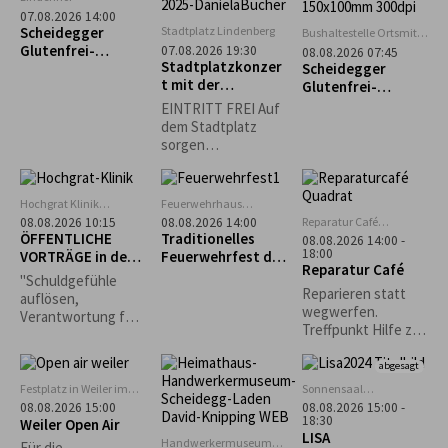
möglich.
07.08.2026 14:00
Scheidegger
Stadtplatz Lindenberg
Bushaltestelle Ortsmitte
Scheidegg
Glutenfrei-
07.08.2026 19:30
08.08.2026 07:45
Stadtplatzkonzer
Wochen:
Scheidegger
t mit der
Alpakawanderung
Glutenfrei-
Musikkapelle
mit Einkehr im
Wochen: „Rauf &
EINTRITT FREI Auf
Opfenbach
Ellerhof
runter – immer
dem Stadtplatz
munter!“ Geführte
sorgen
Tour zum Pfänder
Lindenberger
Vereine für
Sitzgelegenheiten
Hochgrat Klinik
Feuerwehrhaus
und das leibliche
Stiefenhofen
Scheidegg
Reparatur Café
08.08.2026 10:15
08.08.2026 14:00
Wohl. *Die
Oberreute
ÖFFENTLICHE
Traditionelles
08.08.2026 14:00 -
Veranstaltung
18:00
VORTRÄGE in der
Feuerwehrfest der
Reparatur Café
findet nur bei
Hochgrat Klinik
Freiwilligen
"Schuldgefühle
trockenem Wetter
Feuerwehr
Reparieren statt
auflösen,
statt.*
Scheidegg
wegwerfen.
Verantwortung für
Treffpunkt Hilfe zur
mein Leben
Selbsthilfe.
übernehmen“ -
abgesagt
Bettina von
Nottbeck,
Festplatz in Weiler im
Sonnensaal
Allgäu
Stiefenhofen
Heilpraktikerin,
08.08.2026 15:00
08.08.2026 15:00 -
18:30
Weiler Open Air
Körperpsychothera
LISA
peutin
Handwerkermuseum
Für die