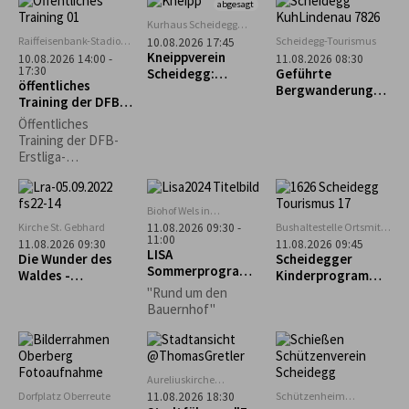
ein fröhliches
abgesagt
Hühnerleben
Kurhaus Scheidegg
führen können? Das
Mehrzweckraum im UG
Raiffeisenbank-Stadion
Scheidegg-Tourismus
10.08.2026 17:45
und vieles mehr,
in Weiler im Allgäu
Kneippverein
10.08.2026 14:00 -
11.08.2026 08:30
erfahrt ihr an
17:30
Scheidegg:
Geführte
öffentliches
diesem Nachmittag.
„Rückenfit“
Bergwanderung
Training der DFB-
zum Alpseeköpfle
Erstliga-
(1.024m)
Öffentliches
Schiedsrichter
Training der DFB-
Erstliga-
Schiedsrichter mit
Bewirtung
Biohof Wels in
Oberthalhofen
Kirche St. Gebhard
Bushaltestelle Ortsmitte
11.08.2026 09:30 -
11:00
Scheidegg
11.08.2026 09:30
11.08.2026 09:45
LISA
Die Wunder des
Scheidegger
Sommerprogramm
Waldes -
Kinderprogramm:
: Hofeinblicke
Waldführung in
Geführter
"Rund um den
Maierhöfen
Familienausflug
Bauernhof"
zum Biolandhof
Heim in Scheffau
Aureliuskirche
Lindenberg
Dorfplatz Oberreute
Schützenheim
11.08.2026 18:30