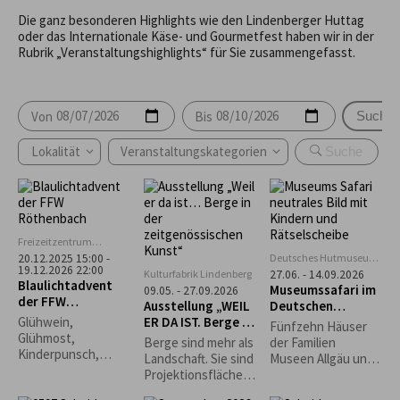
Die ganz besonderen Highlights wie den Lindenberger Huttag
oder das Internationale Käse- und Gourmetfest haben wir in der
Rubrik „Veranstaltungshighlights“ für Sie zusammengefasst.
Von
Bis
Suche
Lokalität
Veranstaltungskategorien
Freizeitzentrum
Rentershofen
Deutsches Hutmuseum,
20.12.2025 15:00 -
19.12.2026 22:00
Lindenberg
Kulturfabrik Lindenberg
27.06. - 14.09.2026
Blaulichtadvent
Museumssafari im
09.05. - 27.09.2026
der FFW
Ausstellung „WEIL
Deutschen
Röthenbach
ER DA IST. Berge in
Hutmuseum
Glühwein,
Fünfzehn Häuser
der
Glühmost,
Berge sind mehr als
der Familien
zeitgenössischen
Kinderpunsch,
Landschaft. Sie sind
Museen Allgäu und
Kunst“
Kaffee, Bier
Projektionsfläche,
die Rapunzel Welt
Waffeln, Grillwürste,
Sehnsuchtsort,
laden zur Museums-