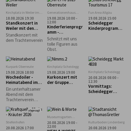
zum Biolandhof
Schützengesellsch
Heim in Scheffau
aft Scheidegg
Kirchplatz in Weiler im
Generationenhaus
Fun Area Allgäu
Allgäu
Oberreute
18.08.2026 19:30
19.08.2026 10:00 -
19.08.2026 15:00
12:00
Standkonzert in
Scheidegger
Kinderferienprogr
Weiler mit den
Kinderprogramm:
amm -
Trachtlern
"Schnupperkletter
Standkonzert mit
Obstschnitzen-
n"
Schnitzt mit uns
dem Trachtenverein
AUSGEBUCHT!!!
tolle Figuren aus
Obst.
Kurpark Oberreute
Kirchplatz Scheidegg
Kirchplatz Scheidegg
19.08.2026 18:00
19.08.2026 19:00
Wochedoiler -
Kurkonzert mit
20.08.2026 08:00 -
12:30
Heimatabend im
der Gruppe
Vormittags:
Kurgarten
„Nimms wies isch“
Ein unterhaltsamer
Scheidegger
Abend mit dem
Wochenmarkt
Trachtenverein
Oberreute unter
Mitwirkung der
abgesagt
Kinder- und
Museumsgarten
Jugendgruppe,
Oberreute
Stiefenhofen
Kulturboden Lindenberg
20.08.2026 19:00 -
Aktivengruppe,
22:00
20.08.2026 17:00
20.08.2026 19:00