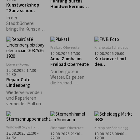
Führung durchs
"Schnupperkletter
Kunstworkshop
Handwerkermuseu
n"
"Ganz schön
m „Heimathaus“
punktig-Yayoi
In der
Kusama"
Stadtbücherei
bringt Ihr Kunst auf
den Punkt: Unter
dem Motto „Ganz
schön punktig!“
Freibad Oberreute
Kirchplatz Scheidegg
bietet der
12.08.2026 17:30
12.08.2026 20:00
Workshop mit Gisela
Aqua Zumba im
Kurkonzert mit
Dobler die
Freibad Oberreute
den
Löwen - Foyer
Möglichkeit, in das
Lindenberg
„Fernwehböhmisc
12.08.2026 17:30 -
Nur bei gutem
Leben und fröhlich-
20:30
hen Stiefenhofen“
Wetter. Es gelten
Repair Cafe
bunte Werk der
die Freibad-
Lindenberg
japanischen
Eintrittspreise.
Künstlerin Yayoi
Wiederverwenden
Kusama
und Reparieren
einzutauchen. Mit
vermeidet Müll und
verschiedenen
schont wertvolle
Materialien lassen
Rohstoffe und
wir Punkte und
Ressourcen,
Farben tanzen.
welche ansonsten
Waldwelt Skywalk
Sinnraum Oberreute
Kirchplatz Scheidegg
für die Produktion
Allgäu, Scheidegg
12.08.2026 21:30 -
12.08.2026 21:30 -
13.08.2026 08:00 -
neuer Gegenstände
23:45
22:30
12:30