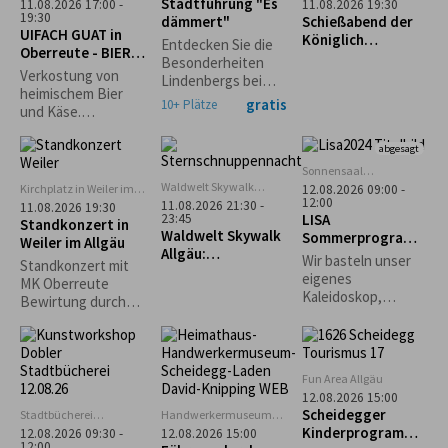
Scheidegg
Stadtführung "Es
11.08.2026 17:00 -
11.08.2026 19:30
(ehem. Lokschuppen)
19:30
dämmert"
Schießabend der
UIFACH GUAT in
Königlich
Entdecken Sie die
Oberreute - BIER &
privilegierten
Besonderheiten
KÄSE
Schützengesellsch
Verkostung von
Lindenbergs bei
aft Scheidegg
heimischem Bier
einem abendlichen
gratis
10+ Plätze
und Käse.
Spaziergang durch
Anmeldung
die
erforderlich.
abgesagt
Stadtgeschichte
unter kundiger
Sonnensaal
Stiefenhofen
Führung.
Waldwelt Skywalk
Kirchplatz in Weiler im
12.08.2026 09:00 -
Allgäu, Scheidegg
12:00
Allgäu
11.08.2026 21:30 -
11.08.2026 19:30
LISA
23:45
Standkonzert in
Waldwelt Skywalk
Sommerprogramm
Weiler im Allgäu
Allgäu:
: Kreativ mit
Wir basteln unser
Standkonzert mit
Sternschnuppenna
Naturmaterialien
eigenes
MK Oberreute
cht
Kaleidoskop,
Bewirtung durch
gestalten
den Schützenverein
Naturbilder und
Weiler im Allgäu
Karten und je nach
Lust und
Fun Area Allgäu
Wetterlage ein
12.08.2026 15:00
großes
Scheidegger
Stadtbücherei
Handwerkermuseum
Gemeinschaftsbild.
Lindenberg
„Heimathaus"
Kinderprogramm:
12.08.2026 09:30 -
12.08.2026 15:00
Scheidegg
12:00