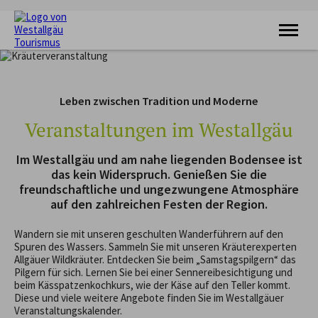
KRAFTQUELLE
RADFAHREN
Leben zwischen Tradition und Moderne
WANDERN
FERIENORTE
Veranstaltungen im Westallgäu
UNTERKÜNFTE
VERANSTALTUNGEN
Im Westallgäu und am nahe liegenden Bodensee ist
SERVICE
das kein Widerspruch. Genießen Sie die
freundschaftliche und ungezwungene Atmosphäre
auf den zahlreichen Festen der Region.
Wandern sie mit unseren geschulten Wanderführern auf den
Spuren des Wassers. Sammeln Sie mit unseren Kräuterexperten
Allgäuer Wildkräuter. Entdecken Sie beim „Samstagspilgern“ das
Pilgern für sich. Lernen Sie bei einer Sennereibesichtigung und
beim Kässpatzenkochkurs, wie der Käse auf den Teller kommt.
Diese und viele weitere Angebote finden Sie im Westallgäuer
Veranstaltungskalender.