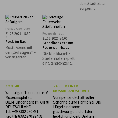
"Bährig Böhmisch"
Käs- und
dem Stadtplatz
Krautspätzle
sorgen
Lindenberger
Vereine für
Sitzgelegenheiten
und das leibliche
Freibad Oberreute
Wohl. *Die
Feuerwehrhaus
21.08.2026 19:30 -
Veranstaltung
21:30
21.08.2026 20:00
Rock im Bad
findet nur bei
Standkonzert am
trockenem Wetter
Feuerwehrhaus
Musik-Abend mit
statt.*
den „Sofatigers“ –
Die Musikkapelle
verlängerter
Stiefenhofen spielt
Badebetrieb.
ein Standkonzert
Grillspezialitäten
zugunsten der
und Cocktails vom
Stiefenhofer
Freibadkiosk. Nur
Feuerwehr! Freuen
bei guter
Sie sich auf einen
Witterung.
KONTAKT
ZAUBER EINER
Abend voller Musik
MOSAIKLANDSCHAFT
und Gemeinschaft.
Westallgäu Tourismus e. V.
Museumsplatz 1
Voralpenlandschaft voller
88161 Lindenberg im Allgäu
Schönheit und Harmonie. Die
DEUTSCHLAND
Hügel sind sanft
Tel.
+49 8382 270 431
geschwungen, die Täler
Fax +49 8382 270 774 31
lieblich und weit. Und am