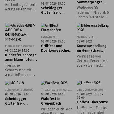
Sommerprogramm
„Heimathaus"
08.08.2026 15:00
Nachmittagsunterh
: Familienaktion
Scheidegg
Scheidegger
Workshop für
altung bieten wir
Glutenfrei-
jedermann/frau ab 6
dieses Jahr unter
Wochen: Führung
Jahren: Wir stellen
anderem ein
durchs
Kräuterpesto her
Bierpongturnier -
Handwerkermuseu
und backen
Kaffee & Kuchen -
m „Heimathaus“
Sonnenbrote...
Weinlaube -
Kinderprogramm -
Ebratshofen
Heimathaus
Vereinsheim
Zwirkenberg
uvm. an.
08.08.2026 15:00
09.08.2026
Grillfest und
Kunstausstellung
Maries Fellnasenglück
Dorfkönigsschieß
im Heimathaus
08.08.2026 15:00
Kinderferienprogr
en 2026 in
Gestratz-
Vernissage von
amm Maierhöfen:
Ebratshofen
Zwirkenberg
Gertrud Feuerstein
Tierische
Tierische
aus Ratzenried
Schatzsuche
Schatzsuche mit
(Moderne Malerei -
anschließendem
Situationen aus
Grillen
dem Leben)
Scheidegg-Tourismus
Theaterplatz im Wald
Lingg Christoph und
bei Grünenbach
Katrin
09.08.2026 08:00
09.08.2026 10:00
09.08.2026 11:00 -
17:00
Scheidegger
Waldfest in
Hoffest Oberreute
Glutenfrei-
Grünenbach
Wochen: Geführte
Hoffest mit Einblick
Wir laden euch nach
Morgenwanderung
in den Bauernhof
einer Pause im