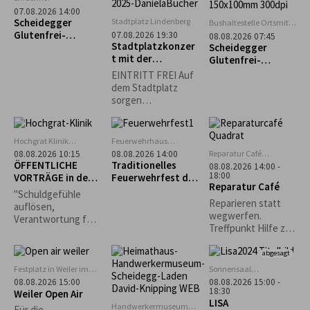
möglich.
07.08.2026 14:00
Scheidegger
Stadtplatz Lindenberg
Bushaltestelle Ortsmitte
Scheidegg
Glutenfrei-
07.08.2026 19:30
08.08.2026 07:45
Stadtplatzkonzer
Wochen:
Scheidegger
t mit der
Alpakawanderung
Glutenfrei-
Musikkapelle
mit Einkehr im
Wochen: „Rauf &
EINTRITT FREI Auf
Opfenbach
Ellerhof
runter – immer
dem Stadtplatz
munter!“ Geführte
sorgen
Tour zum Pfänder
Lindenberger
Vereine für
Sitzgelegenheiten
Hochgrat Klinik
Feuerwehrhaus
und das leibliche
Stiefenhofen
Scheidegg
Reparatur Café
08.08.2026 10:15
08.08.2026 14:00
Wohl. *Die
Oberreute
ÖFFENTLICHE
Traditionelles
08.08.2026 14:00 -
Veranstaltung
18:00
VORTRÄGE in der
Feuerwehrfest der
Reparatur Café
findet nur bei
Hochgrat Klinik
Freiwilligen
"Schuldgefühle
trockenem Wetter
Feuerwehr
Reparieren statt
auflösen,
statt.*
Scheidegg
wegwerfen.
Verantwortung für
Treffpunkt Hilfe zur
mein Leben
Selbsthilfe.
übernehmen“ -
abgesagt
Bettina von
Nottbeck,
Festplatz in Weiler im
Sonnensaal
Allgäu
Stiefenhofen
Heilpraktikerin,
08.08.2026 15:00
08.08.2026 15:00 -
18:30
Weiler Open Air
Körperpsychothera
LISA
peutin
Handwerkermuseum
Für die