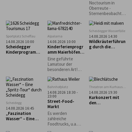
Perseiden-
selbst gemacht“ –
Noctourism in
Beobachtung
Käs- und
Oberreute -
Krautspätzle
Sternenbeobachtu
ng am Sinnraum!
Gemeinsam
schauen wir in den
Scheidegger Wasserfälle
Nachthimmel und
Sportplatz Scheffau
Alpalama
14.08.2026 14:30
entdecken die
Wildkräuterführun
14.08.2026 10:00
14.08.2026 10:00
Schönheiten des
Scheidegger
Kinderferienprogr
g durch die
Nachthimmels.
Kinderprogramm:
amm Maierhöfen:
Scheidegger
Intuitives
Alpalama Familien-
Wasserfälle
Eine geführte
Bogenschießen für
Erlebniszeit
Lamatour der
Kinder
besonderen Art!
Mindestens 2
Familien Pro Familie
60 €.
Bahnhofplatz
Theatron am Kurhaus
Scheidegg
14.08.2026 18:30 -
14.08.2026 19:30
23:00
Kurkonzert mit
Street-Food-
den
Scheidegg
Markt
„Blechlätsche“
14.08.2026 16:45
„Faszination
Es werden
Wasser“ – Eine
zahlreiche
„Spritz-Tour“
Foodtrucks, u.a.
durch Scheidegg
Burger, Tex-Mex,