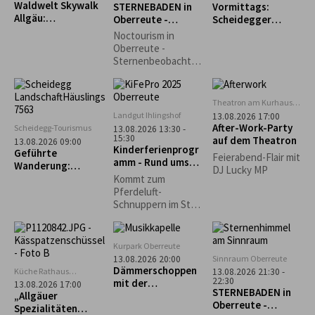
Waldwelt Skywalk
STERNEBADEN in
Vormittags:
aufgewendet
Allgäu:
Oberreute -
Scheidegger
werden müssten.
Sternschnuppenna
Perseiden-
Wochenmarkt
Durch die
Noctourism in
cht
Beobachtung
Entstehung der
Oberreute -
Repair Café-
Sternenbeobachtu
Initiativen wurde
ng am Sinnraum!
dieser Gedanke
Gemeinsam
weiterentwickelt
schauen wir in den
Theatron am Kurhaus
und auf den lokalen
Nachthimmel und
Scheidegg
Landgut Ihlingshof
13.08.2026 17:00
Ebenen in die
entdecken die
After-Work-Party
Scheidegg-Tourismus
13.08.2026 13:30 -
Gesellschaft
Schönheiten des
15:30
auf dem Theatron
13.08.2026 09:00
getragen.
Kinderferienprogr
Nachthimmels.
Geführte
Feierabend-Flair mit
amm - Rund ums
Wanderung:
DJ Lucky MP
Pferd -
Scheidegg-Nord
Kommt zum
AUSGEBUCHT!
Pferdeluft-
Schnuppern im Stall
der Reitschule
Schwärzler auf dem
Ihlingshof. Bitte
Kurpark Oberreute
Getränk mitbringen!
Sinnraum Oberreute
13.08.2026 20:00
Dämmerschoppen
Küche Rathaus
13.08.2026 21:30 -
22:30
Scheidegg
mit der
13.08.2026 17:00
STERNEBADEN in
„Allgäuer
Musikkapelle
Oberreute -
Spezialitäten
Oberreute