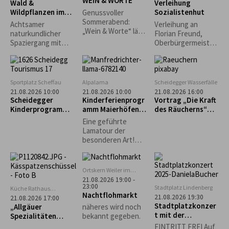
WEIN & WORTE
Goißler,
Wald &
Verleihung
Stubenmusik und
Wildpflanzen im
Sozialistenhut
Genussvoller
Schellengruppe.
Jahreslauf
Sommerabend:
Achtsamer
Verleihung an
„Wein & Worte“ lädt
naturkundlicher
Florian Freund,
erstmals in den
Spaziergang mit
Oberbürgermeister
Museumsgarten ein
Wald- und
der Stadt Augsburg
Kräuterpädagogin,
Pilzcoach (DGfM)
Dr. med. Helga
Sportplatz Scheffau
Alpalama
Scheidegger Wasserfälle
Wollmerstedt...
21.08.2026 10:00
21.08.2026 10:00
21.08.2026 16:00
Scheidegger
Kinderferienprogr
Vortrag „Die Kraft
Kinderprogramm:
amm Maierhöfen:
des Räucherns“
Intuitives
Alpalama Familien-
mit Leni Weber
Eine geführte
Bogenschießen für
Erlebniszeit
Lamatour der
Kinder
besonderen Art!
Mindestens 2
Familien Pro Familie
60 €.
Ortskern Weiler im
Allgäu
21.08.2026 19:00 -
23:00
Stadtplatz Lindenberg
Küche Rathaus
Nachtflohmarkt
Scheidegg
21.08.2026 19:30
21.08.2026 17:00
Stadtplatzkonzer
„Allgäuer
näheres wird noch
t mit der
Spezialitäten
bekannt gegeben.
Musikgruppe
selbst gemacht“ –
EINTRITT FREI Auf