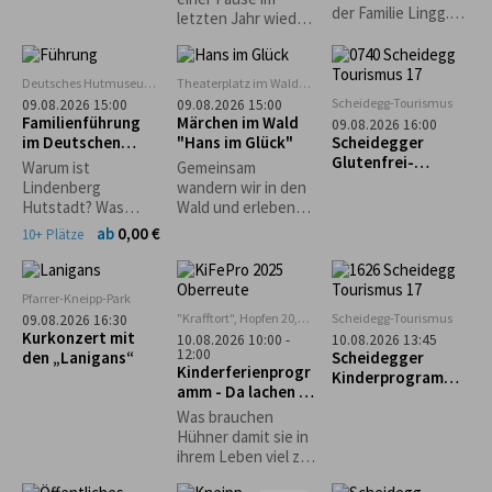
mit Frühstück im
der Familie Lingg.
letzten Jahr wieder
glutenfreien Café
Reichhaltiger
zu unserem
"Guni´s Panificio"
Mittagstisch. Kaffee
Waldfest ein und
und Kuchen.
freuen uns auf
Deutsches Hutmuseum,
Theaterplatz im Wald
Kinderspiele.
euren zahlreichen
Lindenberg
bei Grünenbach
Scheidegg-Tourismus
09.08.2026 15:00
09.08.2026 15:00
Hüpfburg
Besuch! Eure
Familienführung
Märchen im Wald
09.08.2026 16:00
Musikkapelle
im Deutschen
"Hans im Glück"
Scheidegger
Grünenbach
Hutmuseum
Glutenfrei-
Warum ist
Gemeinsam
Wochen: Geführte
Lindenberg
wandern wir in den
Genusswanderung
Hutstadt? Was
Wald und erleben
mit glutenfreier
haben denn
dort eine
ab
0,00 €
10+ Plätze
Einkehr
Pferdehändler
spannende
damit zu tun? Und
Geschichte der
wie entstehen
Gebrüder Grimm
Pfarrer-Kneipp-Park
Strohhüte? Warum
"Krafftort", Hopfen 20,
Scheidegg-Tourismus
09.08.2026 16:30
gibt es einen
88167 Stiefenhofen
Kurkonzert mit
10.08.2026 10:00 -
10.08.2026 13:45
Haifisch im
12:00
den „Lanigans“
Scheidegger
Museum?
Kinderferienprogr
Kinderprogramm:
amm - Da lachen ja
Familienwanderun
die Hühner
g durch den
Was brauchen
Walderlebnispfad
Hühner damit sie in
bei Möggers
ihrem Leben viel zu
lachen haben und