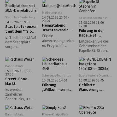
asiatisch und vieles
mehr erwartet.
Maibaumplatz
Stadtplatz Lindenberg
14.08.2026 20:00 -
Kapelle St. Stephan in
23:00
Genhofen
14.08.2026 19:30
15.08.2026 11:00 -
Heimatabend
12:30
Stadtplatzkonzer
Trachtenverein
Führung in der
t mit dem "Trio
Stiefenhofen
Kapelle St.
Spontan"
Für ein
EINTRITT FREI Auf
Stephan in
abwechslungsreich
Entdecken Sie die
dem Stadtplatz
Genhofen
es Programm
Geheimnisse der
sorgen
sorgen die
Kapelle St. Stephan
Lindenberger
Alphornbläser, die
in Genhofen bei
Vereine für
Kindergruppe und
einer exklusiven
Sitzgelegenheiten
die aktiven Plattler.
Führung mit
und das leibliche
Bahnhofplatz
Heimatpfleger
Wohl. *Die
15.08.2026 11:00 -
Georg King!
23:00
Veranstaltung
Scheidegg-Tourismus
Bushaltestelle Ortsmitte
Street-Food-
findet nur bei
Scheidegg
15.08.2026 14:00
16.08.2026 09:45
Markt
trockenem Wetter
Führung
Geführte
statt.*
„Willkommen in
Wanderung:
Es werden
Scheidegg“
Bregenz - Pfänder
zahlreiche
- Fluh - Känzele -
Foodtrucks, u.a.
Bregenz
Burger, Tex-Mex,
asiatisch und vieles
mehr erwartet.
Bahnhofplatz
Pfarrer-Kneipp-Park