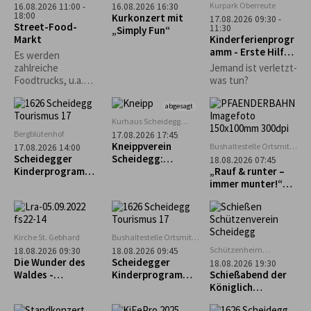
Kurpark Oberreute
16.08.2026 11:00 -
16.08.2026 16:30
18:00
Kurkonzert mit
17.08.2026 09:30 -
Street-Food-
11:30
„Simply Fun“
Markt
Kinderferienprogr
amm - Erste Hilfe
Es werden
Kurs
zahlreiche
Jemand ist verletzt-
Foodtrucks, u.a.
was tun?
Burger, Tex-Mex,
asiatisch und vieles
abgesagt
mehr erwartet.
Kurhaus Scheidegg
Mehrzweckraum im UG
Bergblütenhof
17.08.2026 17:45
Kneippverein
Bushaltestelle Ortsmitte
17.08.2026 14:00
Scheidegg
Scheidegger
Scheidegg:
18.08.2026 07:45
Kinderprogramm:
„Rückenfit“
„Rauf & runter –
Alpakaführung –
immer munter!“
lachen, erleben
Geführte Tour zum
und staunen
Pfänder
Kirche St. Gebhard
Bushaltestelle Ortsmitte
Scheidegg
Schützenheim
18.08.2026 09:30
18.08.2026 09:45
Scheidegg
Die Wunder des
Scheidegger
18.08.2026 19:30
(ehem. Lokschuppen)
Waldes -
Kinderprogramm:
Schießabend der
Waldführung in
Geführter
Königlich
Maierhöfen
Familienausflug
privilegierten