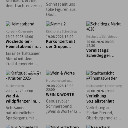
Standkonzert mit
Obstschnitzen-
n"
Schnitzt mit uns
dem Trachtenverein
AUSGEBUCHT!!!
tolle Figuren aus
Obst.
Kurpark Oberreute
Kirchplatz Scheidegg
Kirchplatz Scheidegg
19.08.2026 18:00
19.08.2026 19:00
Wochedoiler -
Kurkonzert mit
20.08.2026 08:00 -
12:30
Heimatabend im
der Gruppe
Vormittags:
Kurgarten
„Nimms wies isch“
Ein unterhaltsamer
Scheidegger
Abend mit dem
Wochenmarkt
Trachtenverein
Oberreute unter
Mitwirkung der
abgesagt
Kinder- und
Museumsgarten
Jugendgruppe,
Oberreute
Stiefenhofen
Kulturboden Lindenberg
20.08.2026 19:00 -
Aktivengruppe,
22:00
20.08.2026 17:00
20.08.2026 19:00
WEIN & WORTE
Goißler,
Wald &
Verleihung
Stubenmusik und
Wildpflanzen im
Sozialistenhut
Genussvoller
Schellengruppe.
Jahreslauf
Sommerabend:
Achtsamer
Verleihung an
„Wein & Worte“ lädt
naturkundlicher
Florian Freund,
erstmals in den
Spaziergang mit
Oberbürgermeister
Museumsgarten ein
Wald- und
der Stadt Augsburg