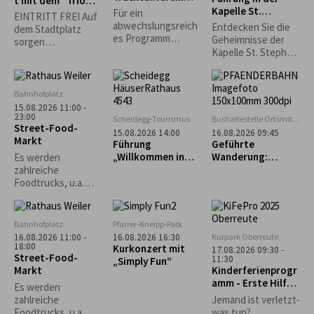
t mit dem "Trio
Stiefenhofen
Kapelle St.
Spontan"
Für ein
EINTRITT FREI Auf
Stephan in
abwechslungsreich
Entdecken Sie die
dem Stadtplatz
Genhofen
es Programm
Geheimnisse der
sorgen
sorgen die
Kapelle St. Stephan
Lindenberger
Alphornbläser, die
in Genhofen bei
Vereine für
Kindergruppe und
einer exklusiven
Sitzgelegenheiten
die aktiven Plattler.
Führung mit
und das leibliche
Bahnhofplatz
Heimatpfleger
Wohl. *Die
15.08.2026 11:00 -
Georg King!
23:00
Veranstaltung
Scheidegg-Tourismus
Bushaltestelle Ortsmitte
Street-Food-
findet nur bei
Scheidegg
15.08.2026 14:00
16.08.2026 09:45
Markt
trockenem Wetter
Führung
Geführte
statt.*
„Willkommen in
Wanderung:
Es werden
Scheidegg“
Bregenz - Pfänder
zahlreiche
- Fluh - Känzele -
Foodtrucks, u.a.
Bregenz
Burger, Tex-Mex,
asiatisch und vieles
mehr erwartet.
Bahnhofplatz
Pfarrer-Kneipp-Park
Kurpark Oberreute
16.08.2026 11:00 -
16.08.2026 16:30
18:00
Kurkonzert mit
17.08.2026 09:30 -
Street-Food-
11:30
„Simply Fun“
Markt
Kinderferienprogr
amm - Erste Hilfe
Es werden
Kurs
zahlreiche
Jemand ist verletzt-
Foodtrucks, u.a.
was tun?