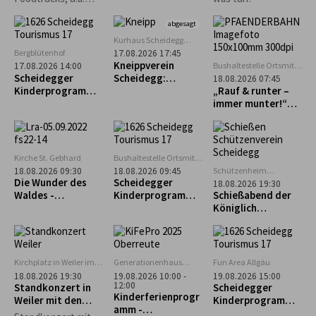
Burger, Tex-Mex,
asiatisch und vieles
abgesagt
mehr erwartet.
Kurhaus Scheidegg
Mehrzweckraum im UG
Bergblütenhof
17.08.2026 17:45
Kneippverein
Bushaltestelle Ortsmitte
17.08.2026 14:00
Scheidegg
Scheidegger
Scheidegg:
18.08.2026 07:45
Kinderprogramm:
„Rückenfit“
„Rauf & runter –
Alpakaführung –
immer munter!“
lachen, erleben
Geführte Tour zum
und staunen
Pfänder
Kirche St. Gebhard
Bushaltestelle Ortsmitte
Scheidegg
Schützenheim
18.08.2026 09:30
18.08.2026 09:45
Scheidegg
Die Wunder des
Scheidegger
18.08.2026 19:30
(ehem. Lokschuppen)
Waldes -
Kinderprogramm:
Schießabend der
Waldführung in
Geführter
Königlich
Maierhöfen
Familienausflug
privilegierten
zum Biolandhof
Schützengesellsch
Heim in Scheffau
aft Scheidegg
Kirchplatz in Weiler im
Generationenhaus
Fun Area Allgäu
Allgäu
Oberreute
18.08.2026 19:30
19.08.2026 10:00 -
19.08.2026 15:00
12:00
Standkonzert in
Scheidegger
Kinderferienprogr
Weiler mit den
Kinderprogramm:
amm -
Trachtlern
"Schnupperkletter