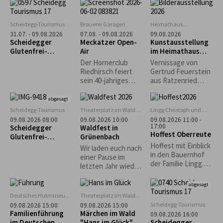
Schmalzbrote
Hindernis, Mythos
Safari ein. In allen
und Realität. Die
Museen gibt es in
Ausstellung „Weil er
diesem Zeitraum
Scheidegg-Tourismus
Brauerei Garagen
Heimathaus
da ist…“
ein tierisches
Zwirkenberg
31.07. - 09.08.2026
07.08. - 09.08.2026
09.08.2026
versammelt diese
Rätsel zu lösen, bei
Scheidegger
Meckatzer Open-
Kunstausstellung
Auseinandersetzun
dem detektivischer
Glutenfrei-
Air
im Heimathaus
g in Positionen von
Spürsinn gefragt
Wochen vom 31.
Gestratz-
Der Hornerclub
Vernissage von
zehn
ist. Bei der
Juli bis 9. August
Zwirkenberg
Riedhirsch feiert
Gertrud Feuerstein
zeitgenössischen
Museumssafari
2026
sein 40-jähriges
aus Ratzenried
Künstlerinnen und
begleitet euch ein
Jubiläum bei den
(Moderne Malerei -
Künstlern, die den
buntes Rätselheft,
Meckatzer Garagen.
Situationen aus
abgesagt
Berg als äußere
das ihr kostenlos an
Freut euch auf ein
dem Leben)
Scheidegg-Tourismus
Theaterplatz im Wald
Lingg Christoph und
Realität ebenso
den
abwechslungsreich
bei Grünenbach
Katrin
09.08.2026 08:00
09.08.2026 10:00
09.08.2026 11:00 -
befragen wie als
Museumskassen
es Programm mit
17:00
Scheidegger
Waldfest in
inneres und
erhaltet. Wer
Hoffest Oberreute
Musik, guter
Glutenfrei-
Grünenbach
gesellschaftliches
mindestens drei
Stimmung und
Wochen: Geführte
Hoffest mit Einblick
Bild.
Museen besucht
Wir laden euch nach
reichhaltiger
Morgenwanderung
in den Bauernhof
und die Rätsel löst
einer Pause im
Verpflegung.
mit Frühstück im
der Familie Lingg.
kann an einer
letzten Jahr wieder
glutenfreien Café
Reichhaltiger
Verlosung
zu unserem
"Guni´s Panificio"
Mittagstisch. Kaffee
teilnehmen. Der
Waldfest ein und
abgesagt
und Kuchen.
Besuch ist zu den
freuen uns auf
Deutsches Hutmuseum,
Theaterplatz im Wald
Kinderspiele.
Öffnungszeiten des
euren zahlreichen
Lindenberg
bei Grünenbach
Scheidegg-Tourismus
09.08.2026 15:00
09.08.2026 15:00
Hüpfburg
Deutschen
Besuch! Eure
Familienführung
Märchen im Wald
09.08.2026 16:00
Hutmuseum
Musikkapelle
im Deutschen
"Hans im Glück"
Scheidegger