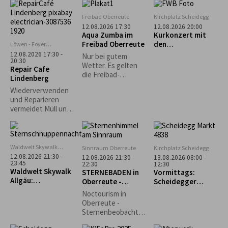
dem Motto „Ganz
schön punktig!“
Freibad Oberreute
Kirchplatz Scheidegg
bietet der
12.08.2026 17:30
12.08.2026 20:00
Workshop mit Gisela
Aqua Zumba im
Kurkonzert mit
Dobler die
Freibad Oberreute
den
Löwen - Foyer
Möglichkeit, in das
Lindenberg
„Fernwehböhmisc
12.08.2026 17:30 -
Nur bei gutem
Leben und fröhlich-
20:30
hen Stiefenhofen“
Wetter. Es gelten
Repair Cafe
bunte Werk der
die Freibad-
Lindenberg
japanischen
Eintrittspreise.
Künstlerin Yayoi
Wiederverwenden
Kusama
und Reparieren
einzutauchen. Mit
vermeidet Müll und
verschiedenen
schont wertvolle
Materialien lassen
Rohstoffe und
wir Punkte und
Ressourcen,
Farben tanzen.
welche ansonsten
Waldwelt Skywalk
Sinnraum Oberreute
Kirchplatz Scheidegg
für die Produktion
Allgäu, Scheidegg
12.08.2026 21:30 -
12.08.2026 21:30 -
13.08.2026 08:00 -
neuer Gegenstände
23:45
22:30
12:30
Waldwelt Skywalk
STERNEBADEN in
Vormittags:
aufgewendet
Allgäu:
Oberreute -
Scheidegger
werden müssten.
Sternschnuppenna
Perseiden-
Wochenmarkt
Durch die
Noctourism in
cht
Beobachtung
Entstehung der
Oberreute -
Repair Café-
Sternenbeobachtu
Initiativen wurde
ng am Sinnraum!
dieser Gedanke