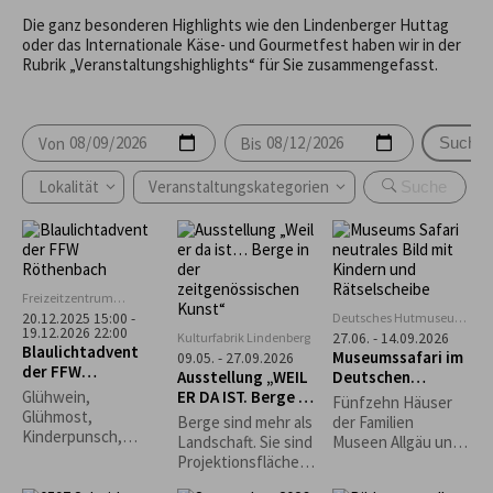
Die ganz besonderen Highlights wie den Lindenberger Huttag
oder das Internationale Käse- und Gourmetfest haben wir in der
Rubrik „Veranstaltungshighlights“ für Sie zusammengefasst.
Von
Bis
Suche
Lokalität
Veranstaltungskategorien
Freizeitzentrum
Rentershofen
Deutsches Hutmuseum,
20.12.2025 15:00 -
19.12.2026 22:00
Lindenberg
Kulturfabrik Lindenberg
27.06. - 14.09.2026
Blaulichtadvent
Museumssafari im
09.05. - 27.09.2026
der FFW
Ausstellung „WEIL
Deutschen
Röthenbach
ER DA IST. Berge in
Hutmuseum
Glühwein,
Fünfzehn Häuser
der
Glühmost,
Berge sind mehr als
der Familien
zeitgenössischen
Kinderpunsch,
Landschaft. Sie sind
Museen Allgäu und
Kunst“
Kaffee, Bier
Projektionsfläche,
die Rapunzel Welt
Waffeln, Grillwürste,
Sehnsuchtsort,
laden zur Museums-