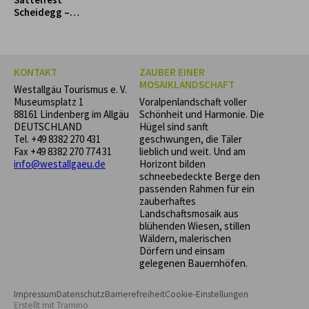
Scheidegg –
Reiterspaß für
Groß und Klein!
KONTAKT
ZAUBER EINER
MOSAIKLANDSCHAFT
Westallgäu Tourismus e. V.
Museumsplatz 1
Voralpenlandschaft voller
88161 Lindenberg im Allgäu
Schönheit und Harmonie. Die
DEUTSCHLAND
Hügel sind sanft
Tel.
+49 8382 270 431
geschwungen, die Täler
Fax +49 8382 270 774 31
lieblich und weit. Und am
info@westallgaeu.de
Horizont bilden
schneebedeckte Berge den
passenden Rahmen für ein
zauberhaftes
Landschaftsmosaik aus
blühenden Wiesen, stillen
Wäldern, malerischen
Dörfern und einsam
gelegenen Bauernhöfen.
Impressum
Datenschutz
Barrierefreiheit
Cookie-Einstellungen
Erstellt mit
Tramino