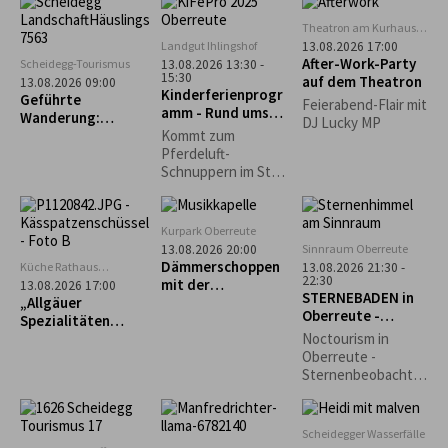
Gemeinsam
weiterentwickelt
schauen wir in den
Theatron am Kurhaus
und auf den lokalen
Nachthimmel und
Scheidegg
Landgut Ihlingshof
13.08.2026 17:00
Ebenen in die
entdecken die
After-Work-Party
Scheidegg-Tourismus
13.08.2026 13:30 -
Gesellschaft
Schönheiten des
15:30
auf dem Theatron
13.08.2026 09:00
getragen.
Kinderferienprogr
Nachthimmels.
Geführte
Feierabend-Flair mit
amm - Rund ums
Wanderung:
DJ Lucky MP
Pferd -
Scheidegg-Nord
Kommt zum
AUSGEBUCHT!
Pferdeluft-
Schnuppern im Stall
der Reitschule
Schwärzler auf dem
Ihlingshof. Bitte
Kurpark Oberreute
Getränk mitbringen!
Sinnraum Oberreute
13.08.2026 20:00
Dämmerschoppen
Küche Rathaus
13.08.2026 21:30 -
22:30
Scheidegg
mit der
13.08.2026 17:00
STERNEBADEN in
„Allgäuer
Musikkapelle
Oberreute -
Spezialitäten
Oberreute
Perseiden-
selbst gemacht“ –
Noctourism in
Beobachtung
Käs- und
Oberreute -
Krautspätzle
Sternenbeobachtu
ng am Sinnraum!
Gemeinsam
schauen wir in den
Scheidegger Wasserfälle
Nachthimmel und