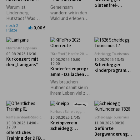
möglich.
Grünenbach
Hutmuseum
Glutenfrei-
Warum ist
Gemeinsam
Wochen: Geführte
Lindenberg
wandern wir in den
Genusswanderung
Hutstadt? Was
Wald und erleben
mit glutenfreier
haben denn
dort eine
noch 2
ab
0,00 €
Einkehr
Pferdehändler
spannende
Plätze
damit zu tun? Und
Geschichte der
wie entstehen
Gebrüder Grimm
Strohhüte? Warum
Pfarrer-Kneipp-Park
gibt es einen
"Krafftort", Hopfen 20,
Scheidegg-Tourismus
09.08.2026 16:30
Haifisch im
88167 Stiefenhofen
Kurkonzert mit
10.08.2026 10:00 -
10.08.2026 13:45
Museum?
12:00
den „Lanigans“
Scheidegger
Kinderferienprogr
Kinderprogramm:
amm - Da lachen ja
Familienwanderun
die Hühner
g durch den
Was brauchen
Walderlebnispfad
Hühner damit sie in
bei Möggers
ihrem Leben viel zu
lachen haben und
ein fröhliches
abgesagt
Hühnerleben
Kurhaus Scheidegg
führen können? Das
Mehrzweckraum im UG
Raiffeisenbank-Stadion
Scheidegg-Tourismus
10.08.2026 17:45
und vieles mehr,
in Weiler im Allgäu
Kneippverein
10.08.2026 14:00 -
11.08.2026 08:30
erfahrt ihr an
17:30
Scheidegg:
Geführte
öffentliches
diesem Nachmittag.
„Rückenfit“
Bergwanderung
Training der DFB-
zum Alpseeköpfle