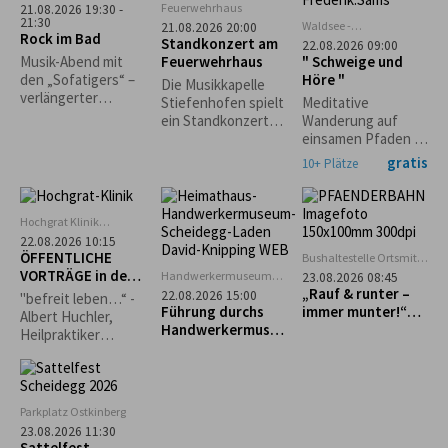
Wohl. *Die
Feuerwehrhaus
21.08.2026 19:30 -
Veranstaltung
21:30
Waldsee -
21.08.2026 20:00
Rock im Bad
findet nur bei
Seepromenade
Standkonzert am
22.08.2026 09:00
trockenem Wetter
Lindenberg
Feuerwehrhaus
" Schweige und
Musik-Abend mit
statt.*
Höre "
den „Sofatigers“ –
Die Musikkapelle
verlängerter
Stiefenhofen spielt
Meditative
Badebetrieb.
ein Standkonzert
Wanderung auf
Grillspezialitäten
zugunsten der
einsamen Pfaden im
und Cocktails vom
Stiefenhofer
Waldseegebiet
gratis
10+ Plätze
Freibadkiosk. Nur
Feuerwehr! Freuen
Lindenberg mit
bei guter
Sie sich auf einen
Christine Wagner.
Witterung.
Abend voller Musik
Hochgrat Klinik
und Gemeinschaft.
Stiefenhofen
22.08.2026 10:15
ÖFFENTLICHE
Bushaltestelle Ortsmitte
Scheidegg
VORTRÄGE in der
Handwerkermuseum
23.08.2026 08:45
„Heimathaus"
Hochgrat Klinik
„Rauf & runter –
22.08.2026 15:00
"befreit leben…“ -
Scheidegg
Führung durchs
immer munter!“
Albert Huchler,
Handwerkermuseu
Geführte Tour zum
Heilpraktiker
m „Heimathaus“
Pfänder
Psychotherapie,
Naturpädagoge
Parkplatz Ostkinberg
23.08.2026 11:30
Sattelfest