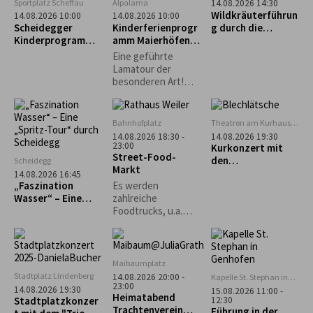
Sportplatz Scheffau
Alpalama
14.08.2026 14:30
entdecken die
Wildkräuterführun
14.08.2026 10:00
14.08.2026 10:00
Schönheiten des
Scheidegger
Kinderferienprogr
g durch die
Nachthimmels.
Kinderprogramm:
amm Maierhöfen:
Scheidegger
Intuitives
Alpalama Familien-
Wasserfälle
Eine geführte
Bogenschießen für
Erlebniszeit
Lamatour der
Kinder
besonderen Art!
Mindestens 2
Familien Pro Familie
60 €.
Bahnhofplatz
Theatron am Kurhaus
Scheidegg
14.08.2026 18:30 -
14.08.2026 19:30
23:00
Kurkonzert mit
Street-Food-
den
Scheidegg
Markt
„Blechlätsche“
14.08.2026 16:45
„Faszination
Es werden
Wasser“ – Eine
zahlreiche
„Spritz-Tour“
Foodtrucks, u.a.
durch Scheidegg
Burger, Tex-Mex,
asiatisch und vieles
mehr erwartet.
Maibaumplatz
Stadtplatz Lindenberg
14.08.2026 20:00 -
Kapelle St. Stephan in
23:00
Genhofen
14.08.2026 19:30
15.08.2026 11:00 -
Heimatabend
12:30
Stadtplatzkonzer
Trachtenverein
Führung in der