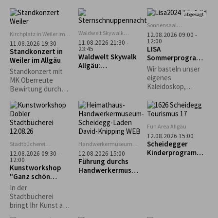
Anmeldung
die
erforderlich.
abgesagt
Stadtgeschichte
unter kundiger
Sonnensaal
Stiefenhofen
Führung.
Waldwelt Skywalk
Kirchplatz in Weiler im
12.08.2026 09:00 -
Allgäu, Scheidegg
12:00
Allgäu
11.08.2026 21:30 -
11.08.2026 19:30
LISA
23:45
Standkonzert in
Waldwelt Skywalk
Sommerprogramm
Weiler im Allgäu
Allgäu:
: Kreativ mit
Wir basteln unser
Standkonzert mit
Sternschnuppenna
Naturmaterialien
eigenes
MK Oberreute
cht
Kaleidoskop,
Bewirtung durch
gestalten
den Schützenverein
Naturbilder und
Weiler im Allgäu
Karten und je nach
Lust und
Fun Area Allgäu
Wetterlage ein
12.08.2026 15:00
großes
Scheidegger
Stadtbücherei
Handwerkermuseum
Gemeinschaftsbild.
Lindenberg
„Heimathaus"
Kinderprogramm:
12.08.2026 09:30 -
12.08.2026 15:00
Scheidegg
12:00
Führung durchs
"Schnupperkletter
Kunstworkshop
Handwerkermuseu
n"
"Ganz schön
m „Heimathaus“
punktig-Yayoi
In der
Kusama"
Stadtbücherei
bringt Ihr Kunst auf
den Punkt: Unter