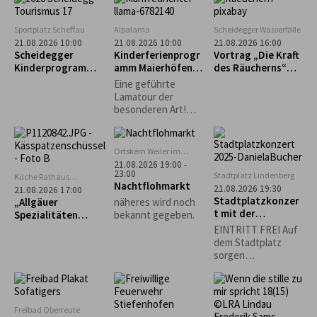
Kräuterpädagogin,
Pilzcoach (DGfM)
Dr. med. Helga
Sportplatz Scheffau
Alpalama
Scheidegger Wasserfälle
Wollmerstedt...
21.08.2026 10:00
21.08.2026 10:00
21.08.2026 16:00
Scheidegger
Kinderferienprogr
Vortrag „Die Kraft
Kinderprogramm:
amm Maierhöfen:
des Räucherns“
Intuitives
Alpalama Familien-
mit Leni Weber
Eine geführte
Bogenschießen für
Erlebniszeit
Lamatour der
Kinder
besonderen Art!
Mindestens 2
Familien Pro Familie
60 €.
Ortskern Weiler im
Allgäu
21.08.2026 19:00 -
23:00
Stadtplatz Lindenberg
Küche Rathaus
Nachtflohmarkt
Scheidegg
21.08.2026 19:30
21.08.2026 17:00
Stadtplatzkonzer
„Allgäuer
näheres wird noch
t mit der
Spezialitäten
bekannt gegeben.
Musikgruppe
selbst gemacht“ –
EINTRITT FREI Auf
"Bährig Böhmisch"
Käs- und
dem Stadtplatz
Krautspätzle
sorgen
Lindenberger
Vereine für
Sitzgelegenheiten
und das leibliche
Freibad Oberreute