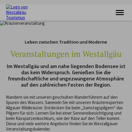
KRAFTQUELLE
RADFAHREN
Leben zwischen Tradition und Moderne
WANDERN
FERIENORTE
Veranstaltungen im Westallgäu
UNTERKÜNFTE
VERANSTALTUNGEN
Im Westallgäu und am nahe liegenden Bodensee ist
SERVICE
das kein Widerspruch. Genießen Sie die
freundschaftliche und ungezwungene Atmosphäre
auf den zahlreichen Festen der Region.
Wandern sie mit unseren geschulten Wanderführern auf den
Spuren des Wassers. Sammeln Sie mit unseren Kräuterexperten
Allgäuer Wildkräuter. Entdecken Sie beim „Samstagspilgern“ das
Pilgern für sich. Lernen Sie bei einer Sennereibesichtigung und
beim Kässpatzenkochkurs, wie der Käse auf den Teller kommt.
Diese und viele weitere Angebote finden Sie im Westallgäuer
Veranstaltungskalender.