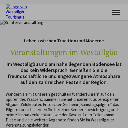
KRAFTQUELLE
RADFAHREN
Leben zwischen Tradition und Moderne
WANDERN
FERIENORTE
Veranstaltungen im Westallgäu
UNTERKÜNFTE
VERANSTALTUNGEN
Im Westallgäu und am nahe liegenden Bodensee ist
SERVICE
das kein Widerspruch. Genießen Sie die
freundschaftliche und ungezwungene Atmosphäre
auf den zahlreichen Festen der Region.
Wandern sie mit unseren geschulten Wanderführern auf den
Spuren des Wassers. Sammeln Sie mit unseren Kräuterexperten
Allgäuer Wildkräuter. Entdecken Sie beim „Samstagspilgern“ das
Pilgern für sich. Lernen Sie bei einer Sennereibesichtigung und
beim Kässpatzenkochkurs, wie der Käse auf den Teller kommt.
Diese und viele weitere Angebote finden Sie im Westallgäuer
Veranstaltungskalender.