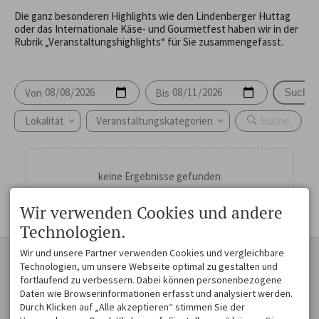
Die ganz besonderen Highlights wie den Lindenberger Huttag
oder das Internationale Käse- und Gourmetfest haben wir in der
Rubrik „Veranstaltungshighlights“ für Sie zusammengefasst.
Von
Bis
Suche
Lokalität
Veranstaltungskategorien
keine Ergebnisse gefunden
Wir verwenden Cookies und andere
Technologien.
Wir und unsere Partner verwenden Cookies und vergleichbare
KONTAKT
ZAUBER EINER
Technologien, um unsere Webseite optimal zu gestalten und
MOSAIKLANDSCHAFT
Westallgäu Tourismus e. V.
fortlaufend zu verbessern. Dabei können personenbezogene
Museumsplatz 1
Voralpenlandschaft voller
Daten wie Browserinformationen erfasst und analysiert werden.
88161 Lindenberg im Allgäu
Schönheit und Harmonie. Die
Durch Klicken auf „Alle akzeptieren“ stimmen Sie der
DEUTSCHLAND
Hügel sind sanft